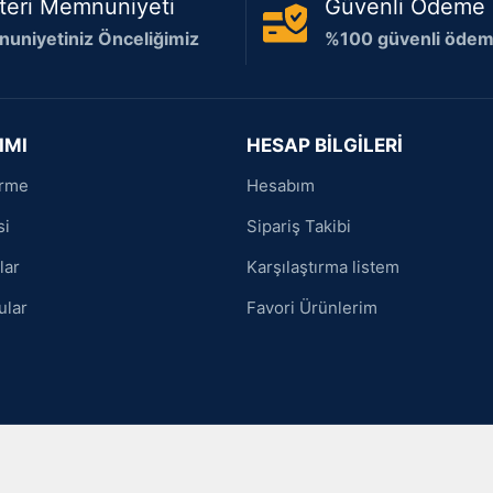
teri Memnuniyeti
Güvenli Ödeme
uniyetiniz Önceliğimiz
%100 güvenli ödeme
IMI
HESAP BİLGİLERİ
irme
Hesabım
si
Sipariş Takibi
lar
Karşılaştırma listem
ular
Favori Ürünlerim