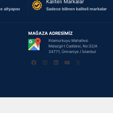
Kaliteli Markalar
 altyapısı
Sadece bilinen kaliteli markalar
MAĞAZA ADRESİMİZ
Ihlamurkuyu Mahallesi
Malazgirt Caddesi, No:32/A
34771, Ümraniye / İstanbul
facebook
instagram
linkedin
youtube
X