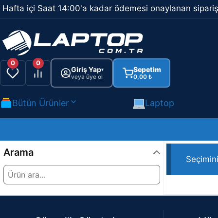
İçeriğe
Hafta içi Saat 14:00'a kadar ödemesi onaylanan sipariş
atla
0
0
Giriş Yap
Sepetim
▾
veya üye ol
0,00
₺
Bütün Ürünler
Laptop
Ürünler “Raze
Arama
Seçimin