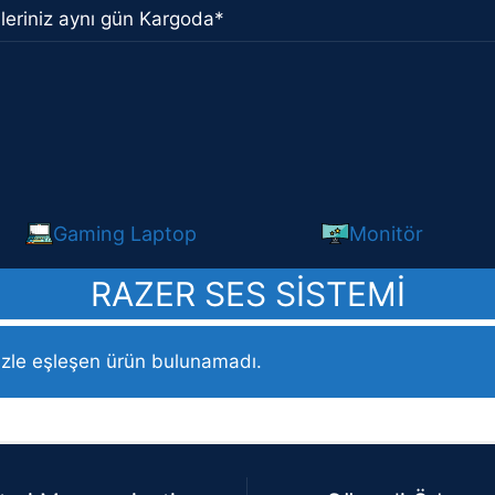
leriniz aynı gün Kargoda*
Gaming Laptop
Monitör
RAZER SES SISTEMI
r Ses Sistemi” olarak etiketlendi
izle eşleşen ürün bulunamadı.