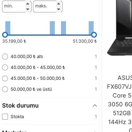
min.
maks.
35.199,00 ₺
51.300,00 ₺
40.000,00 ₺ altı
1
40.000,00 ₺ - 45.000,00 ₺
1
ASUS
45.000,00 ₺ - 50.000,00 ₺
1
FX607VJ
50.000,00 ₺ ve üstü
1
Core 5
3050 6
Stok durumu
512GB
Stokta
1
144Hz 3
G