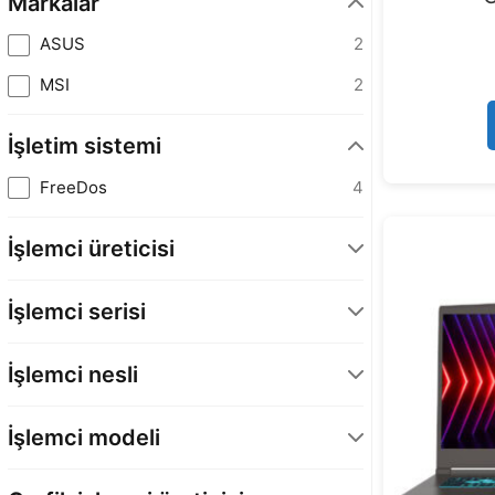
Markalar
ASUS
2
MSI
2
İşletim sistemi
FreeDos
4
İşlemci üreticisi
AMD
1
İşlemci serisi
INTEL
3
Core 5
1
İşlemci nesli
Core i5
1
AMD Ryzen 7. Nesil
1
Core i7
1
İşlemci modeli
Intel Core 2. Nesil
1
Ryzen 7
1