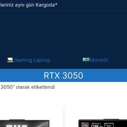
leriniz aynı gün Kargoda*
Gaming Laptop
Monitör
RTX 3050
3050” olarak etiketlendi