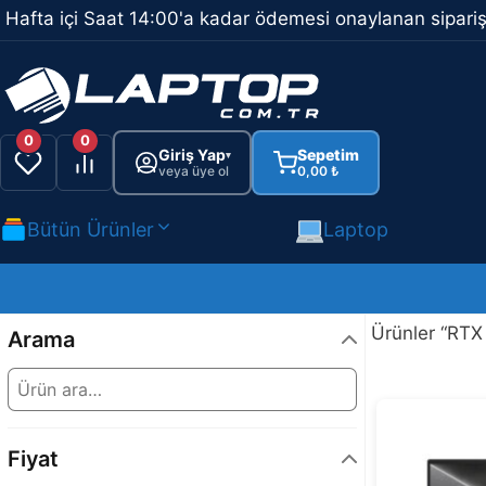
İçeriğe
Hafta içi Saat 14:00'a kadar ödemesi onaylanan sipariş
atla
0
0
Giriş Yap
Sepetim
▾
veya üye ol
0,00
₺
Bütün Ürünler
Laptop
Ürünler “RTX 
Arama
Fiyat