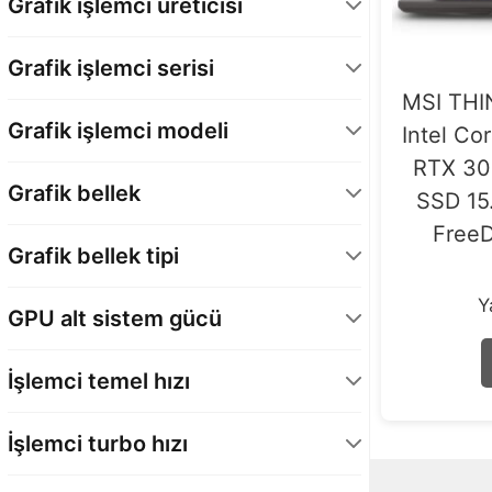
Intel 13. Nesil
1
Grafik işlemci üreticisi
Intel 12. Nesil
1
NVIDIA
4
Grafik işlemci serisi
MSI THI
GeForce RTX 30 Serisi
1
Grafik işlemci modeli
Intel Co
GeForce RTX 30 Serisi - Laptop GPU
3
RTX 30
GeForce RTX 3050 6GB
1
Grafik bellek
SSD 15
GeForce RTX 3050 - Laptop GPU
3
Free
6 GB
2
Grafik bellek tipi
4 GB
2
GDDR6
3
Y
GPU alt sistem gücü
65 Watt
1
İşlemci temel hızı
75 Watt
1
1,6 GHz
1
İşlemci turbo hızı
2,5 GHz
1
4,4 GHz
1