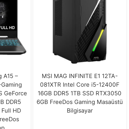
 A15 –
MSI MAG INFINITE E1 12TA-
-Gaming
081XTR Intel Core i5-12400F
S GeForce
16GB DDR5 1TB SSD RTX3050
GB DDR5
6GB FreeDos Gaming Masaüstü
 Full HD
Bilgisayar
FreeDos
op