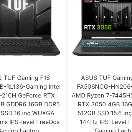
 TUF Gaming F16
ASUS TUF Gaming
B-RL136-Gaming Intel
FA506NCG-HN206
-210H GeForce RTX
AMD Ryzen 7-7445H
GB GDDR6 16GB DDR5
RTX 3050 4GB 16
 SSD 16 inç WUXGA
512GB SSD 15.6 inç
ms IPS-level FreeDos
144Hz IPS-Level 
aming Laptop
Gaming Lapt