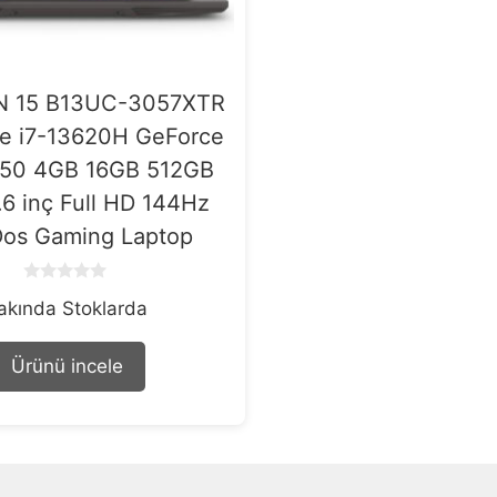
N 15 B13UC-3057XTR
re i7-13620H GeForce
50 4GB 16GB 512GB
.6 inç Full HD 144Hz
Dos Gaming Laptop
0
akında Stoklarda
o
u
t
o
Ürünü incele
f
5