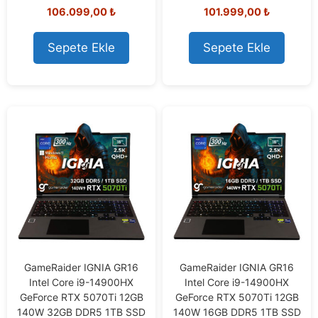
0
0
106.099,00
₺
101.999,00
₺
o
o
u
u
t
t
o
o
Sepete Ekle
Sepete Ekle
f
f
5
5
GameRaider IGNIA GR16
GameRaider IGNIA GR16
Intel Core i9-14900HX
Intel Core i9-14900HX
GeForce RTX 5070Ti 12GB
GeForce RTX 5070Ti 12GB
140W 32GB DDR5 1TB SSD
140W 16GB DDR5 1TB SSD