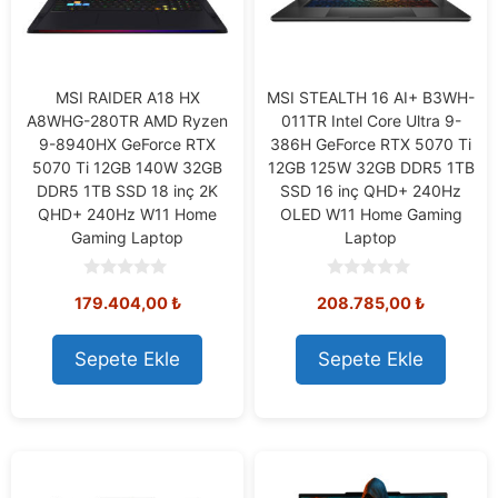
MSI RAIDER A18 HX
MSI STEALTH 16 AI+ B3WH-
A8WHG-280TR AMD Ryzen
011TR Intel Core Ultra 9-
9-8940HX GeForce RTX
386H GeForce RTX 5070 Ti
5070 Ti 12GB 140W 32GB
12GB 125W 32GB DDR5 1TB
DDR5 1TB SSD 18 inç 2K
SSD 16 inç QHD+ 240Hz
QHD+ 240Hz W11 Home
OLED W11 Home Gaming
Gaming Laptop
Laptop
0
0
179.404,00
₺
208.785,00
₺
o
o
u
u
t
t
o
o
Sepete Ekle
Sepete Ekle
f
f
5
5