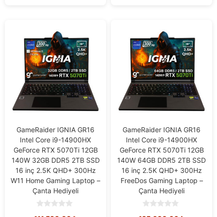
GameRaider IGNIA GR16
GameRaider IGNIA GR16
Intel Core i9-14900HX
Intel Core i9-14900HX
GeForce RTX 5070Ti 12GB
GeForce RTX 5070Ti 12GB
140W 32GB DDR5 2TB SSD
140W 64GB DDR5 2TB SSD
16 inç 2.5K QHD+ 300Hz
16 inç 2.5K QHD+ 300Hz
W11 Home Gaming Laptop –
FreeDos Gaming Laptop –
Çanta Hediyeli
Çanta Hediyeli
0
0