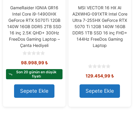
GameRaider IGNIA GR16
MSI VECTOR 16 HX AI
Intel Core i9-14900HX
A2XWHG-091XTR Intel Core
GeForce RTX 5070Ti 12GB
Ultra 7-255HX GeForce RTX
140W 16GB DDR5 2TB SSD
5070 Ti 12GB 140W 16GB
16 inç 2.5K QHD+ 300Hz
DDR5 1TB SSD 16 inç FHD+
FreeDos Gaming Laptop –
144Hz FreeDos Gaming
Çanta Hediyeli
Laptop
0
98.998,99
₺
o
u
t
Son 20 günün en düşük
0
129.454,99
₺
o
fiyatı
o
f
u
5
t
o
Sepete Ekle
Sepete Ekle
f
5