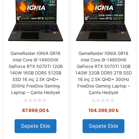
GameRaider IGNIA GR16
GameRaider IGNIA GR16
Intel Core i9-14900HX
Intel Core i9-14900HX
GeForce RTX 5070Ti 12GB
GeForce RTX 5070Ti 12GB
140W 16GB DDR5 512GB
140W 32GB DDR5 2TB SSD
SSD 16 inç 2.5K QHD+
16 inç 2.5K QHD+ 300Hz
300Hz FreeDos Gaming
FreeDos Gaming Laptop –
Laptop – Çanta Hediyeli
Çanta Hediyeli
0
0
87.999,00
₺
104.399,00
₺
o
o
u
u
t
t
o
o
Sepete Ekle
Sepete Ekle
f
f
5
5