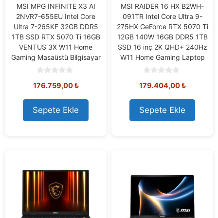
MSI MPG INFINITE X3 AI
MSI RAIDER 16 HX B2WH-
2NVR7-655EU Intel Core
091TR Intel Core Ultra 9-
Ultra 7-265KF 32GB DDR5
275HX GeForce RTX 5070 Ti
1TB SSD RTX 5070 Ti 16GB
12GB 140W 16GB DDR5 1TB
VENTUS 3X W11 Home
SSD 16 inç 2K QHD+ 240Hz
Gaming Masaüstü Bilgisayar
W11 Home Gaming Laptop
0
0
176.759,00
₺
179.404,00
₺
o
o
u
u
t
t
o
o
Sepete Ekle
Sepete Ekle
f
f
5
5