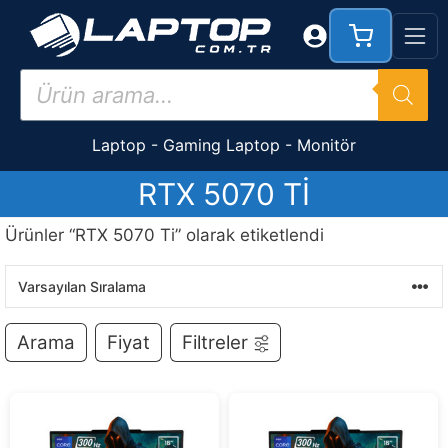
İçeriğe
atla
Products
search
Laptop
-
Gaming Laptop
-
Monitör
RTX 5070 TI
Ürünler “RTX 5070 Ti” olarak etiketlendi
Arama
Fiyat
Filtreler