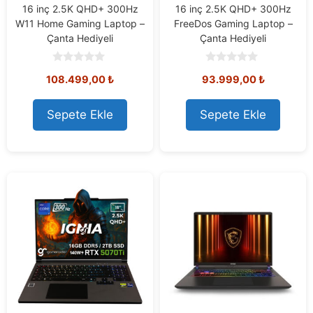
16 inç 2.5K QHD+ 300Hz
16 inç 2.5K QHD+ 300Hz
W11 Home Gaming Laptop –
FreeDos Gaming Laptop –
Çanta Hediyeli
Çanta Hediyeli
0
0
108.499,00
₺
93.999,00
₺
o
o
u
u
t
t
o
o
Sepete Ekle
Sepete Ekle
f
f
5
5