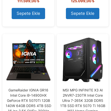
111.599,00
₺
125.099,00
₺
o
o
u
u
t
t
o
o
Sepete Ekle
Sepete Ekle
f
f
5
5
GameRaider IGNIA GR16
MSI MPG INFINITE X3 AI
Intel Core i9-14900HX
2NVR7-230TR Intel Core
GeForce RTX 5070Ti 12GB
Ultra 7-265K 32GB DDR5
140W 64GB DDR5 4TB SSD
1TB SSD RTX 5070 Ti 16GB
16 inç 2.5K QHD+ 300Hz
W11 Home Gaming