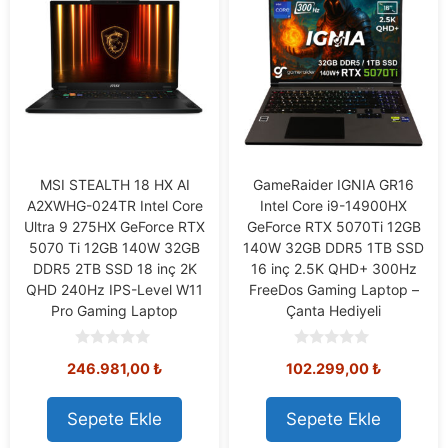
MSI STEALTH 18 HX AI
GameRaider IGNIA GR16
A2XWHG-024TR Intel Core
Intel Core i9-14900HX
Ultra 9 275HX GeForce RTX
GeForce RTX 5070Ti 12GB
5070 Ti 12GB 140W 32GB
140W 32GB DDR5 1TB SSD
DDR5 2TB SSD 18 inç 2K
16 inç 2.5K QHD+ 300Hz
QHD 240Hz IPS-Level W11
FreeDos Gaming Laptop –
Pro Gaming Laptop
Çanta Hediyeli
0
0
246.981,00
₺
102.299,00
₺
o
o
u
u
t
t
o
o
Sepete Ekle
Sepete Ekle
f
f
5
5