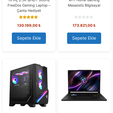
FreeDos Gaming Laptop –
Masaüstü Bilgisayar
Çanta Hediyeli
5.00
0
130.199,00
₺
173.821,00
₺
out of 5
o
u
t
o
Sepete Ekle
Sepete Ekle
f
5