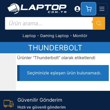
İçeriğe
atla
Products
search
Laptop
-
Gaming Laptop
-
Monitör
THUNDERBOLT
Ürünler “Thunderbolt” olarak etiketlendi
Seçiminizle eşleşen ürün bulunamadı.
Güvenilir Gönderim
Hızlı ve güvenli gönderim