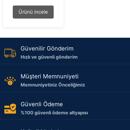
u
t
o
Ürünü incele
f
5
Güvenilir Gönderim
Hızlı ve güvenli gönderim
Müşteri Memnuniyeti
Memnuniyetiniz Önceliğimiz
Güvenli Ödeme
%100 güvenli ödeme altyapısı