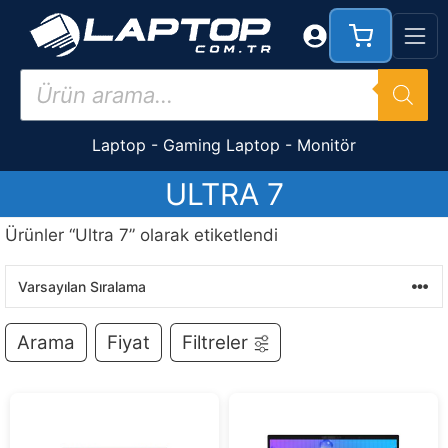
İçeriğe
atla
Products
search
Laptop
-
Gaming Laptop
-
Monitör
ULTRA 7
Ürünler “Ultra 7” olarak etiketlendi
Arama
Fiyat
Filtreler