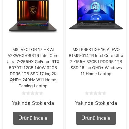
MSI VECTOR 17 HX AI
MSI PRESTIGE 16 AI EVO
A2XWHG-086TR Intel Core
B1MG-014TR Intel Core Ultra
Ultra 7-255HX GeForce RTX
7 -155H 32GB LPDDR5 1TB
5070Ti 12GB 140W 32GB
SSD 16 inç QHD+ Windows
DDR5 1TB SSD 17 inç 2K
11 Home Laptop
QHD+ 240Hz W11 Home
Gaming Laptop
0
0
Yakında Stoklarda
Yakında Stoklarda
o
o
u
u
t
t
o
o
Ürünü incele
Ürünü incele
f
f
5
5