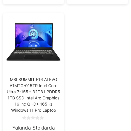
MSI SUMMIT E16 AI EVO
A1MTG-015TR Intel Core
Ultra 7-155H 32GB LPDDR5
1TB SSD Intel Arc Graphics
16 inç QHD+ 165Hz
Windows 11 Pro Laptop
0
Yakında Stoklarda
o