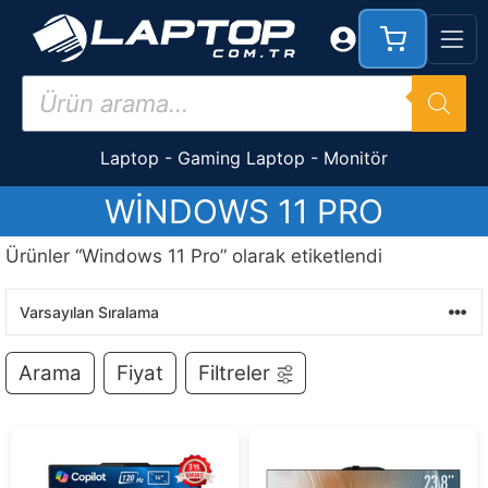
İçeriğe
atla
Products
search
Laptop
-
Gaming Laptop
-
Monitör
WINDOWS 11 PRO
Ürünler “Windows 11 Pro” olarak etiketlendi
Arama
Fiyat
Filtreler