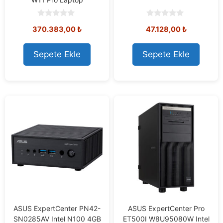
0
0
370.383,00
₺
47.128,00
₺
o
o
u
u
t
t
o
o
Sepete Ekle
Sepete Ekle
f
f
5
5
ASUS ExpertCenter PN42-
ASUS ExpertCenter Pro
SN0285AV Intel N100 4GB
ET500I W8U95080W Intel