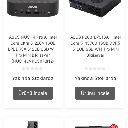
ASUS NUC 14 Pro Al Intel
ASUS PB63-B7013AH Intel
Core Ultra 5-226V 16GB
Core i7-13700 16GB DDR5
LPDDR5x 512GB SSD W11
512GB SSD W11 Pro Mini
Pro Mini Bilgisayar
Bilgisayar
(NUC14LNKU5073N2)
0
0
Yakında Stoklarda
Yakında Stoklarda
o
o
u
u
t
t
o
o
Ürünü incele
Ürünü incele
f
f
5
5