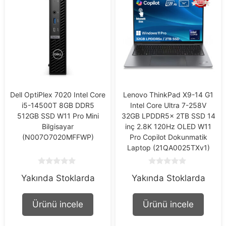
Dell OptiPlex 7020 Intel Core
Lenovo ThinkPad X9-14 G1
i5-14500T 8GB DDR5
Intel Core Ultra 7-258V
512GB SSD W11 Pro Mini
32GB LPDDR5x 2TB SSD 14
Bilgisayar
inç 2.8K 120Hz OLED W11
(N007O7020MFFWP)
Pro Copilot Dokunmatik
Laptop (21QA0025TXv1)
0
0
Yakında Stoklarda
Yakında Stoklarda
o
o
u
u
t
t
o
o
Ürünü incele
Ürünü incele
f
f
5
5