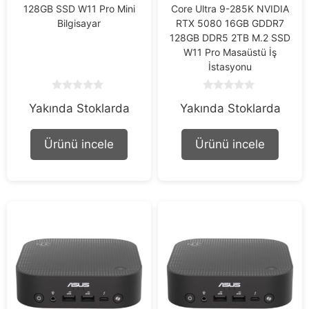
128GB SSD W11 Pro Mini
Core Ultra 9-285K NVIDIA
Bilgisayar
RTX 5080 16GB GDDR7
128GB DDR5 2TB M.2 SSD
W11 Pro Masaüstü İş
İstasyonu
0
0
Yakında Stoklarda
Yakında Stoklarda
o
o
u
u
t
t
o
o
Ürünü incele
Ürünü incele
f
f
5
5