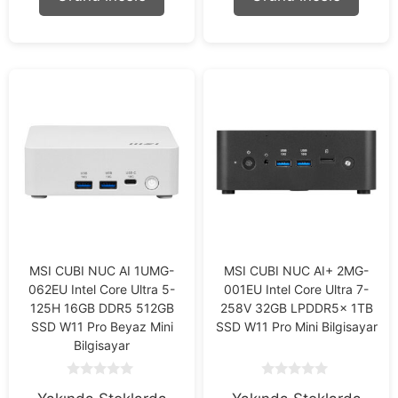
5
5
MSI CUBI NUC AI 1UMG-
MSI CUBI NUC AI+ 2MG-
062EU Intel Core Ultra 5-
001EU Intel Core Ultra 7-
125H 16GB DDR5 512GB
258V 32GB LPDDR5x 1TB
SSD W11 Pro Beyaz Mini
SSD W11 Pro Mini Bilgisayar
Bilgisayar
0
0