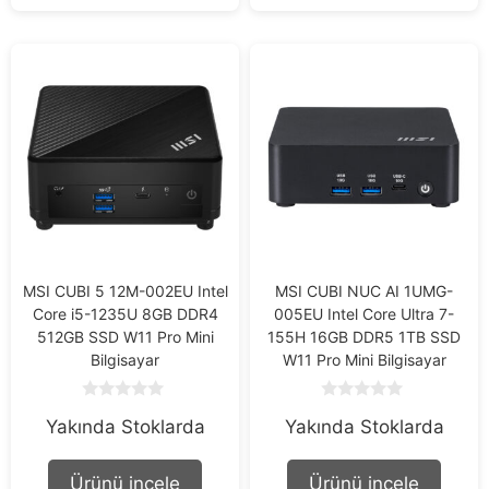
MSI CUBI 5 12M-002EU Intel
MSI CUBI NUC AI 1UMG-
Core i5-1235U 8GB DDR4
005EU Intel Core Ultra 7-
512GB SSD W11 Pro Mini
155H 16GB DDR5 1TB SSD
Bilgisayar
W11 Pro Mini Bilgisayar
0
0
Yakında Stoklarda
Yakında Stoklarda
o
o
u
u
t
t
o
o
Ürünü incele
Ürünü incele
f
f