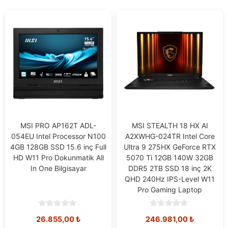
MSI PRO AP162T ADL-
MSI STEALTH 18 HX AI
054EU Intel Processor N100
A2XWHG-024TR Intel Core
4GB 128GB SSD 15.6 inç Full
Ultra 9 275HX GeForce RTX
HD W11 Pro Dokunmatik All
5070 Ti 12GB 140W 32GB
In One Bilgisayar
DDR5 2TB SSD 18 inç 2K
QHD 240Hz IPS-Level W11
Pro Gaming Laptop
0
0
26.855,00
₺
246.981,00
₺
o
o
u
u