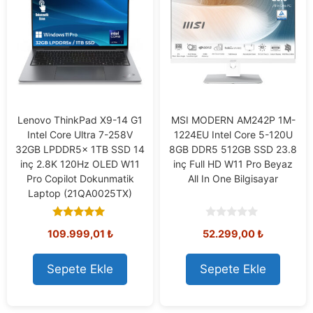
Lenovo ThinkPad X9-14 G1
MSI MODERN AM242P 1M-
Intel Core Ultra 7-258V
1224EU Intel Core 5-120U
32GB LPDDR5x 1TB SSD 14
8GB DDR5 512GB SSD 23.8
inç 2.8K 120Hz OLED W11
inç Full HD W11 Pro Beyaz
Pro Copilot Dokunmatik
All In One Bilgisayar
Laptop (21QA0025TX)
5.00
0
109.999,01
₺
52.299,00
₺
out of 5
o
u
t
o
Sepete Ekle
Sepete Ekle
f
5