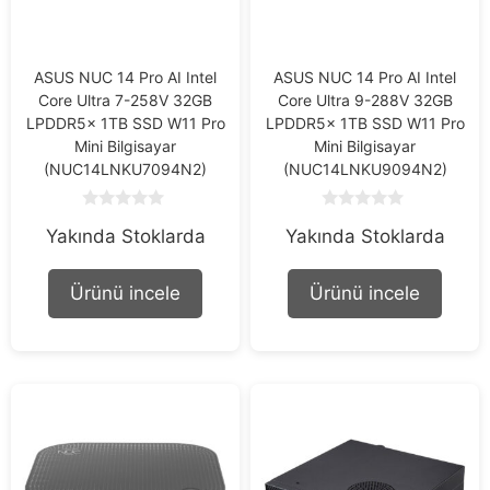
ASUS NUC 14 Pro AI Intel
ASUS NUC 14 Pro AI Intel
Core Ultra 7-258V 32GB
Core Ultra 9-288V 32GB
LPDDR5x 1TB SSD W11 Pro
LPDDR5x 1TB SSD W11 Pro
Mini Bilgisayar
Mini Bilgisayar
(NUC14LNKU7094N2)
(NUC14LNKU9094N2)
0
0
Yakında Stoklarda
Yakında Stoklarda
o
o
u
u
t
t
o
o
Ürünü incele
Ürünü incele
f
f
5
5