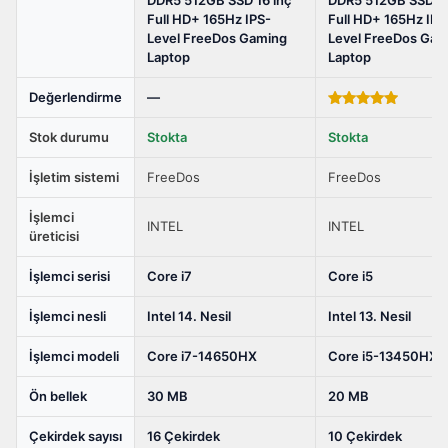
DDR5
Full HD+ 165Hz IPS-
Full HD+ 165Hz IPS
512GB
Level FreeDos Gaming
Level FreeDos Gam
Laptop
Laptop
SSD
16
Değerlendirme
—
inç
5.00
out of
5
Full
Stok durumu
Stokta
Stokta
HD+
İşletim sistemi
FreeDos
FreeDos
165Hz
IPS-
İşlemci
INTEL
INTEL
Level
üreticisi
FreeDos
İşlemci serisi
Core i7
Core i5
Gaming
Laptop,
İşlemci nesli
Intel 14. Nesil
Intel 13. Nesil
ASUS
İşlemci modeli
Core i7-14650HX
Core i5-13450HX
TUF
Gaming
Ön bellek
30 MB
20 MB
F16
FX608JH-
Çekirdek sayısı
16 Çekirdek
10 Çekirdek