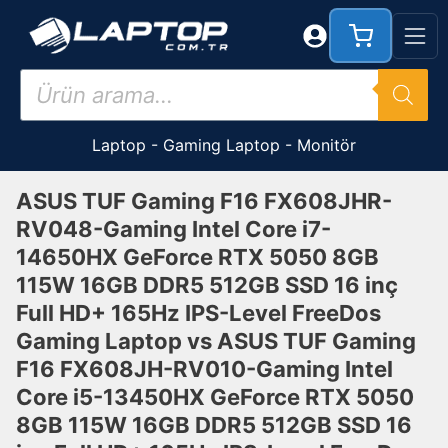
İçeriğe
atla
Products
search
Laptop
-
Gaming Laptop
-
Monitör
ASUS TUF Gaming F16 FX608JHR-
RV048-Gaming Intel Core i7-
14650HX GeForce RTX 5050 8GB
115W 16GB DDR5 512GB SSD 16 inç
Full HD+ 165Hz IPS-Level FreeDos
Gaming Laptop vs ASUS TUF Gaming
F16 FX608JH-RV010-Gaming Intel
Core i5-13450HX GeForce RTX 5050
8GB 115W 16GB DDR5 512GB SSD 16