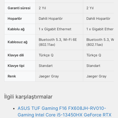
Garanti süresi
2 Yıl
2 Yıl
Hoparlör
Dahili Hoparlör
Dahili Hoparlör
Kablolu ağ
1 x Gigabit Ethernet
1 x Gigabit Etherne
Bluetooth 5.3, Wi-Fi 6E
Bluetooth 5.3, Wi-F
Kablosuz ağ
(802.11ax)
(802.11ax)
Klavye dili
Türkçe Q
Türkçe Q
Klavye tipi
Standart
Standart
Renk
Jaeger Gray
Jaeger Gray
İlgili karşılaştırmalar
ASUS TUF Gaming F16 FX608JH-RV010-
Gaming Intel Core i5-13450HX GeForce RTX