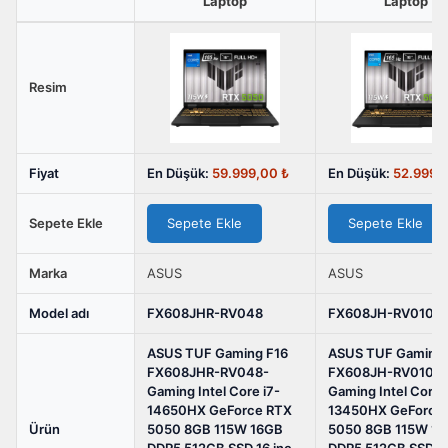
Laptop
Laptop
ASUS
TUF
Gaming
Resim
F16
FX608JHR-
RV048-
Fiyat
En Düşük:
59.999,00
₺
En Düşük:
52.999,
Gaming
Intel
Sepete Ekle
Sepete Ekle
Sepete Ekle
Core
i7-
Marka
ASUS
ASUS
14650HX
GeForce
Model adı
FX608JHR-RV048
FX608JH-RV010
RTX
ASUS TUF Gaming F16
ASUS TUF Gaming 
5050
FX608JHR-RV048-
FX608JH-RV010-
8GB
Gaming Intel Core i7-
Gaming Intel Core 
115W
14650HX GeForce RTX
13450HX GeForce
Ürün
5050 8GB 115W 16GB
5050 8GB 115W 1
16GB
DDR5 512GB SSD 16 inç
DDR5 512GB SSD 16