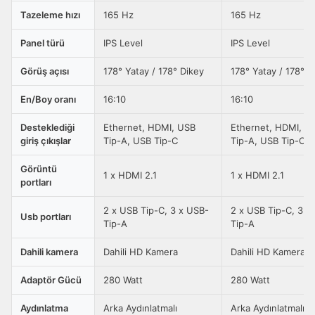
Tazeleme hızı
165 Hz
165 Hz
Panel türü
IPS Level
IPS Level
Görüş açısı
178° Yatay / 178° Dikey
178° Yatay / 178° D
En/Boy oranı
16:10
16:10
Desteklediği
Ethernet, HDMI, USB
Ethernet, HDMI, U
giriş çıkışlar
Tip-A, USB Tip-C
Tip-A, USB Tip-C
Görüntü
1 x HDMI 2.1
1 x HDMI 2.1
portları
2 x USB Tip-C, 3 x USB-
2 x USB Tip-C, 3 x
Usb portları
Tip-A
Tip-A
Dahili kamera
Dahili HD Kamera
Dahili HD Kamera
Adaptör Gücü
280 Watt
280 Watt
Aydınlatma
Arka Aydınlatmalı
Arka Aydınlatmalı