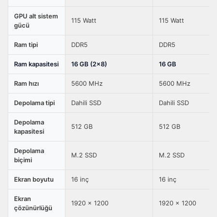
HD+
GPU alt sistem
165Hz
115 Watt
115 Watt
gücü
IPS-
Level
Ram tipi
DDR5
DDR5
FreeDos
Ram kapasitesi
16 GB (2x8)
16 GB
Gaming
Laptop
Ram hızı
5600 MHz
5600 MHz
için
karşılaştırma
Depolama tipi
Dahili SSD
Dahili SSD
tablosu
Depolama
512 GB
512 GB
kapasitesi
Depolama
M.2 SSD
M.2 SSD
biçimi
Ekran boyutu
16 inç
16 inç
Ekran
1920 x 1200
1920 x 1200
çözünürlüğü