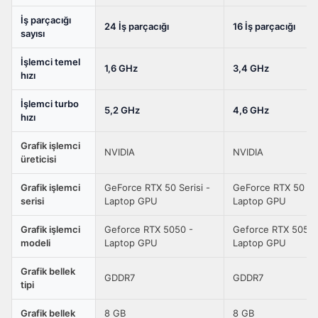
RV010-
İş parçacığı
Gaming
24 İş parçacığı
16 İş parçacığı
sayısı
Intel
Core
İşlemci temel
1,6 GHz
3,4 GHz
hızı
i5-
13450HX
İşlemci turbo
5,2 GHz
4,6 GHz
GeForce
hızı
RTX
Grafik işlemci
5050
NVIDIA
NVIDIA
üreticisi
8GB
115W
Grafik işlemci
GeForce RTX 50 Serisi -
GeForce RTX 50 Ser
serisi
Laptop GPU
Laptop GPU
16GB
DDR5
Grafik işlemci
Geforce RTX 5050 -
Geforce RTX 5050 
512GB
modeli
Laptop GPU
Laptop GPU
SSD
Grafik bellek
16
GDDR7
GDDR7
tipi
inç
Full
Grafik bellek
8 GB
8 GB