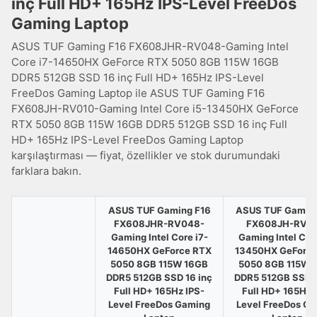
inç Full HD+ 165Hz IPS-Level FreeDos
Gaming Laptop
ASUS TUF Gaming F16 FX608JHR-RV048-Gaming Intel
Core i7-14650HX GeForce RTX 5050 8GB 115W 16GB
DDR5 512GB SSD 16 inç Full HD+ 165Hz IPS-Level
FreeDos Gaming Laptop ile ASUS TUF Gaming F16
FX608JH-RV010-Gaming Intel Core i5-13450HX GeForce
RTX 5050 8GB 115W 16GB DDR5 512GB SSD 16 inç Full
HD+ 165Hz IPS-Level FreeDos Gaming Laptop
karşılaştırması — fiyat, özellikler ve stok durumundaki
farklara bakın.
ASUS TUF Gaming F16
ASUS TUF Gaming
FX608JHR-RV048-
FX608JH-RV01
Gaming Intel Core i7-
Gaming Intel Core
14650HX GeForce RTX
13450HX GeForc
5050 8GB 115W 16GB
5050 8GB 115W 
DDR5 512GB SSD 16 inç
DDR5 512GB SSD 1
Full HD+ 165Hz IPS-
Full HD+ 165Hz 
Level FreeDos Gaming
Level FreeDos G