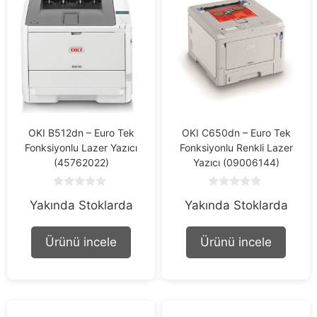
OKI B512dn – Euro Tek
OKI C650dn – Euro Tek
Fonksiyonlu Lazer Yazıcı
Fonksiyonlu Renkli Lazer
(45762022)
Yazıcı (09006144)
0
0
Yakında Stoklarda
Yakında Stoklarda
o
o
u
u
t
t
o
o
Ürünü incele
Ürünü incele
f
f
5
5