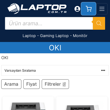
İçeriğe
atla
Products
search
Laptop
-
Gaming Laptop
-
Monitör
OKI
OKI
Arama
Fiyat
Filtreler