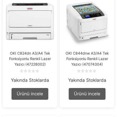
OKI C824dn A3/A4 Tek
OKI C844dnw A3/A4 Tek
Fonksiyonlu Renkli Lazer
Fonksiyonlu Renkli Lazer
Yazıcı (47228002)
Yazıcı (47074304)
0
0
Yakında Stoklarda
Yakında Stoklarda
o
o
u
u
t
t
o
o
Ürünü incele
Ürünü incele
f
f
5
5