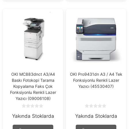
OKI MC883dnct A3/A4
OKI Pro9431dn A3 / A4 Tek
Baskı Fotokopi Tarama
Fonksiyonlu Renkli Lazer
Kopyalama Faks Çok
Yazıcı (45530407)
Fonksiyonlu Renkli Lazer
Yazıcı (09006108)
0
0
Yakında Stoklarda
Yakında Stoklarda
o
o
u
u
t
t
o
o