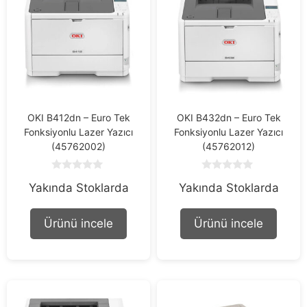
OKI B412dn – Euro Tek
OKI B432dn – Euro Tek
Fonksiyonlu Lazer Yazıcı
Fonksiyonlu Lazer Yazıcı
(45762002)
(45762012)
0
0
Yakında Stoklarda
Yakında Stoklarda
o
o
u
u
t
t
o
o
Ürünü incele
Ürünü incele
f
f
5
5