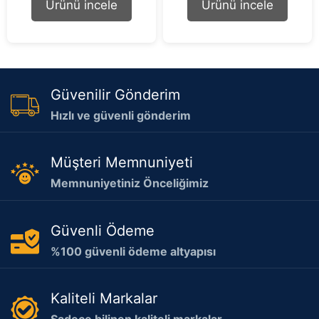
Ürünü incele
Ürünü incele
f
f
5
5
Güvenilir Gönderim
Hızlı ve güvenli gönderim
Müşteri Memnuniyeti
Memnuniyetiniz Önceliğimiz
Güvenli Ödeme
%100 güvenli ödeme altyapısı
Kaliteli Markalar