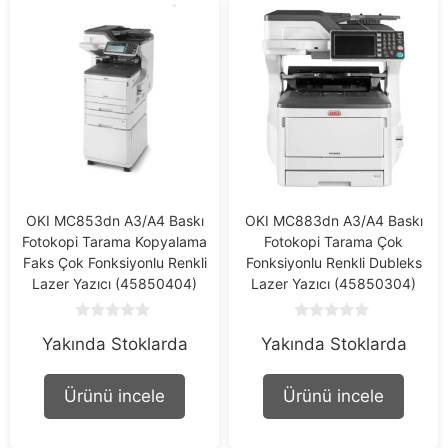
OKI MC853dn A3/A4 Baskı
OKI MC883dn A3/A4 Baskı
Fotokopi Tarama Kopyalama
Fotokopi Tarama Çok
Faks Çok Fonksiyonlu Renkli
Fonksiyonlu Renkli Dubleks
Lazer Yazıcı (45850404)
Lazer Yazıcı (45850304)
0
0
Yakında Stoklarda
Yakında Stoklarda
o
o
u
u
t
t
o
o
Ürünü incele
Ürünü incele
f
f
5
5