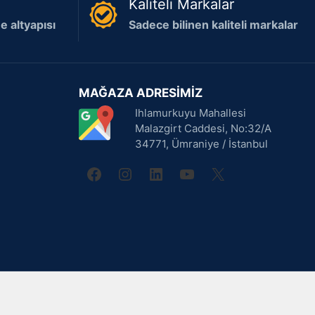
Kaliteli Markalar
 altyapısı
Sadece bilinen kaliteli markalar
MAĞAZA ADRESİMİZ
Ihlamurkuyu Mahallesi
Malazgirt Caddesi, No:32/A
34771, Ümraniye / İstanbul
facebook
instagram
linkedin
youtube
X