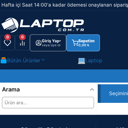
İçeriğe
Hafta içi Saat 14:00'a kadar ödemesi onaylanan sipariş
atla
0
0
Giriş Yap
Sepetim
▾
veya üye ol
0,00
₺
Bütün Ürünler
Laptop
Rampage
Arama
Seçimin