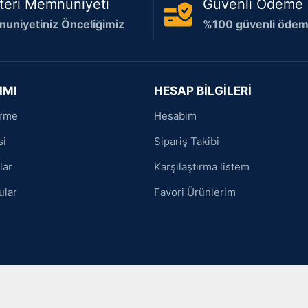
teri Memnuniyeti
Güvenli Ödeme
uniyetiniz Önceliğimiz
%100 güvenli ödeme
IMI
HESAP BİLGİLERİ
irme
Hesabım
si
Sipariş Takibi
lar
Karşılaştırma listem
ular
Favori Ürünlerim