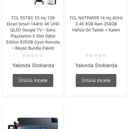
TCL 55T8C 55 inç 139
TCL NXTPAPER 14 inç 60Hz
Ekran Smart 144Hz 4K UHD
2.4K 8GB Ram 256GB
QLED Google TV – Sony
Hafıza Gri Tablet + Kalem
Playstation 5 Slim Dijital
Edition 825GB Oyun Konsolu
– Beyaz Bundle Paketi
0
0
Yakında Stoklarda
Yakında Stoklarda
o
o
u
u
t
t
o
o
Ürünü incele
Ürünü incele
f
f
5
5