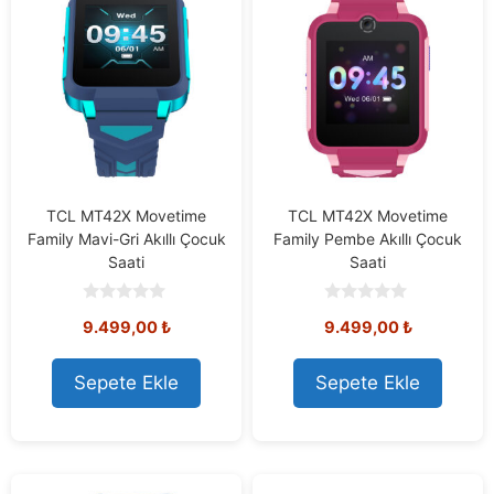
TCL MT42X Movetime
TCL MT42X Movetime
Family Mavi-Gri Akıllı Çocuk
Family Pembe Akıllı Çocuk
Saati
Saati
0
0
9.499,00
₺
9.499,00
₺
o
o
u
u
t
t
o
o
Sepete Ekle
Sepete Ekle
f
f
5
5