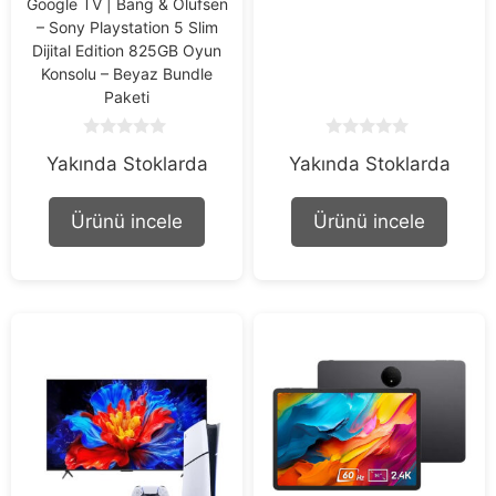
Google TV | Bang & Olufsen
– Sony Playstation 5 Slim
Dijital Edition 825GB Oyun
Konsolu – Beyaz Bundle
Paketi
0
0
Yakında Stoklarda
Yakında Stoklarda
o
o
u
u
t
t
o
o
Ürünü incele
Ürünü incele
f
f
5
5