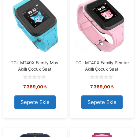
TCL MT40X Family Mavi
TCL MT40X Family Pembe
Akıllı Çocuk Saati
Akıllı Çocuk Saati
0
0
7.389,00
₺
7.389,00
₺
o
o
u
u
t
t
o
o
Sepete Ekle
Sepete Ekle
f
f
5
5