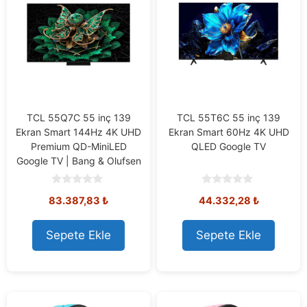
TCL 55Q7C 55 inç 139
TCL 55T6C 55 inç 139
Ekran Smart 144Hz 4K UHD
Ekran Smart 60Hz 4K UHD
Premium QD-MiniLED
QLED Google TV
Google TV | Bang & Olufsen
0
0
83.387,83
₺
44.332,28
₺
o
o
u
u
t
t
o
o
Sepete Ekle
Sepete Ekle
f
f
5
5