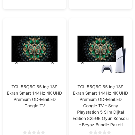
5
TCL 55Q6C 55 inç 139
TCL 55Q6C 55 inç 139
Ekran Smart 144Hz 4K UHD
Ekran Smart 144Hz 4K UHD
Premium QD-MiniLED
Premium QD-MiniLED
Google TV
Google TV – Sony
Playstation 5 Slim Dijital
Edition 825GB Oyun Konsolu
– Beyaz Bundle Paketi