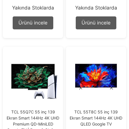
0
0
Yakında Stoklarda
Yakında Stoklarda
o
o
u
u
t
t
o
o
Ürünü incele
Ürünü incele
f
f
5
5
TCL 55Q7C 55 inç 139
TCL 55T8C 55 inç 139
Ekran Smart 144Hz 4K UHD
Ekran Smart 144Hz 4K UHD
Premium QD-MiniLED
QLED Google TV