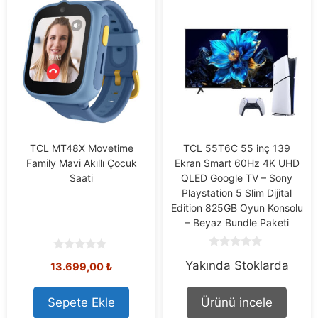
TCL MT48X Movetime
TCL 55T6C 55 inç 139
Family Mavi Akıllı Çocuk
Ekran Smart 60Hz 4K UHD
Saati
QLED Google TV – Sony
Playstation 5 Slim Dijital
Edition 825GB Oyun Konsolu
– Beyaz Bundle Paketi
0
0
Yakında Stoklarda
o
13.699,00
₺
o
u
u
t
t
o
o
Sepete Ekle
Ürünü incele
f
f
5