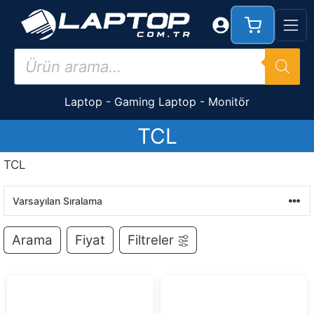
İçeriğe
atla
Products
search
Laptop
-
Gaming Laptop
-
Monitör
TCL
TCL
Arama
Fiyat
Filtreler