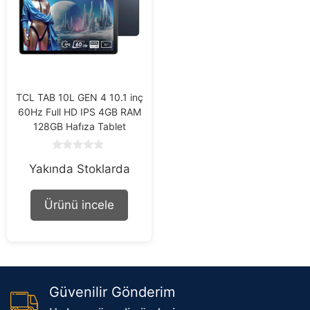
TCL TAB 10L GEN 4 10.1 inç
60Hz Full HD IPS 4GB RAM
128GB Hafıza Tablet
0
Yakında Stoklarda
o
u
t
o
Ürünü incele
f
5
Güvenilir Gönderim