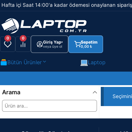
İçeriğe
Hafta içi Saat 14:00'a kadar ödemesi onaylanan sipariş
atla
0
0
Giriş Yap
Sepetim
▾
veya üye ol
0,00
₺
Bütün Ürünler
Laptop
Team
Arama
Seçimin