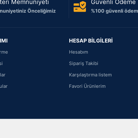
teri Memnuniyeti
Güvenli Ödeme
uniyetiniz Önceliğimiz
%100 güvenli ödeme
IMI
HESAP BİLGİLERİ
irme
Hesabım
si
Sipariş Takibi
lar
Karşılaştırma listem
ular
Favori Ürünlerim