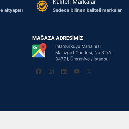
Kaliteli Markalar
 altyapısı
Sadece bilinen kaliteli markalar
MAĞAZA ADRESİMİZ
Ihlamurkuyu Mahallesi
Malazgirt Caddesi, No:32/A
34771, Ümraniye / İstanbul
facebook
instagram
linkedin
youtube
X