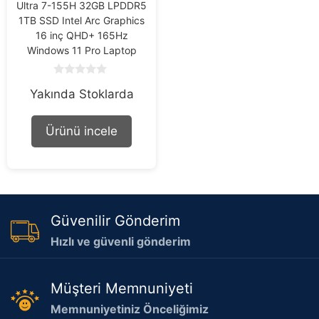
Ultra 7-155H 32GB LPDDR5
1TB SSD Intel Arc Graphics
16 inç QHD+ 165Hz
Windows 11 Pro Laptop
0
Yakında Stoklarda
o
u
t
o
Ürünü incele
f
5
Güvenilir Gönderim
Hızlı ve güvenli gönderim
Müşteri Memnuniyeti
Memnuniyetiniz Önceliğimiz