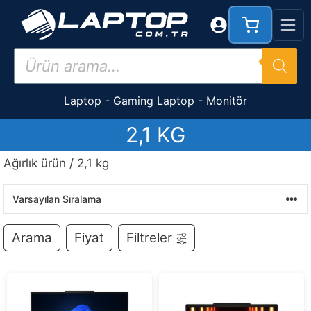
İçeriğe
atla
Products
search
Laptop
-
Gaming Laptop
-
Monitör
2,1 KG
Ağırlık ürün / 2,1 kg
Arama
Fiyat
Filtreler