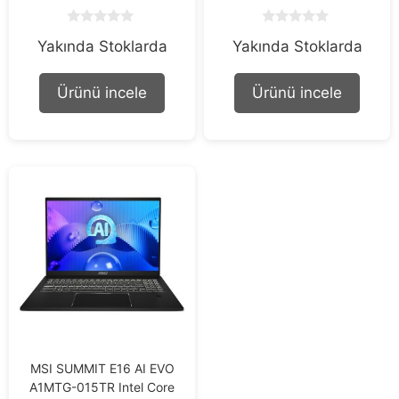
0
0
Yakında Stoklarda
Yakında Stoklarda
o
o
u
u
t
t
o
o
Ürünü incele
Ürünü incele
f
f
5
5
MSI SUMMIT E16 AI EVO
A1MTG-015TR Intel Core