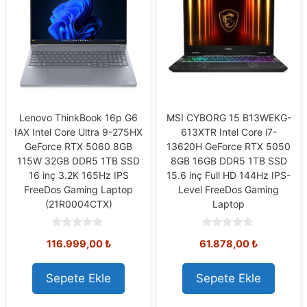
Lenovo ThinkBook 16p G6
MSI CYBORG 15 B13WEKG-
IAX Intel Core Ultra 9-275HX
613XTR Intel Core i7-
GeForce RTX 5060 8GB
13620H GeForce RTX 5050
115W 32GB DDR5 1TB SSD
8GB 16GB DDR5 1TB SSD
16 inç 3.2K 165Hz IPS
15.6 inç Full HD 144Hz IPS-
FreeDos Gaming Laptop
Level FreeDos Gaming
(21R0004CTX)
Laptop
0
0
116.999,00
₺
61.878,00
₺
o
o
u
u
t
t
o
o
Sepete Ekle
Sepete Ekle
f
f
5
5