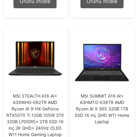
Ürünü incele
Ürünü incele
f
f
5
5
MSI STEALTH A16 AI+
MSI SUMMIT A16 AI+
A3XWHG-062TR AMD
A3HMTG-038TR AMD
Ryzen AI 9-HX GeForce
Ryzen AI 9 365 32GB 1TB
RTX5070 Ti 12GB 105W 370
SSD 16 inç QHD W11 Home
32GB LPDDR5x 2TB SSD 16
Laptop
inç 2K QHD+ 240Hz OLED
W11 Home Gaming Laptop