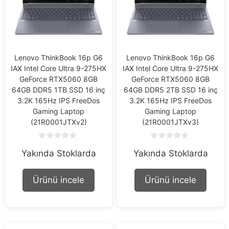
Lenovo ThinkBook 16p G6
Lenovo ThinkBook 16p G6
IAX Intel Core Ultra 9-275HX
IAX Intel Core Ultra 9-275HX
GeForce RTX5060 8GB
GeForce RTX5060 8GB
64GB DDR5 1TB SSD 16 inç
64GB DDR5 2TB SSD 16 inç
3.2K 165Hz IPS FreeDos
3.2K 165Hz IPS FreeDos
Gaming Laptop
Gaming Laptop
(21R0001JTXv2)
(21R0001JTXv3)
0
0
Yakında Stoklarda
Yakında Stoklarda
o
o
u
u
t
t
o
o
Ürünü incele
Ürünü incele
f
f
5
5