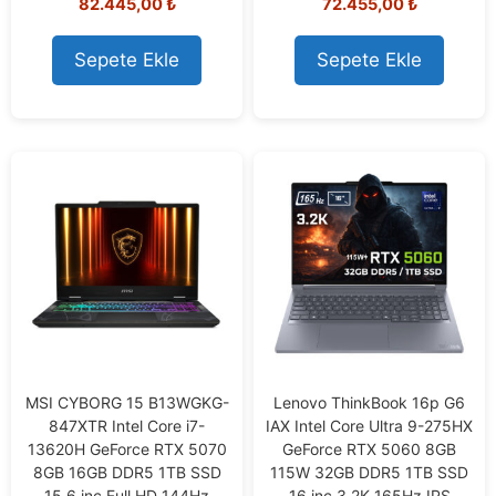
82.445,00
₺
72.455,00
₺
o
o
u
u
t
t
o
o
Sepete Ekle
Sepete Ekle
f
f
5
5
MSI CYBORG 15 B13WGKG-
Lenovo ThinkBook 16p G6
847XTR Intel Core i7-
IAX Intel Core Ultra 9-275HX
13620H GeForce RTX 5070
GeForce RTX 5060 8GB
8GB 16GB DDR5 1TB SSD
115W 32GB DDR5 1TB SSD
15.6 inç Full HD 144Hz
16 inç 3.2K 165Hz IPS