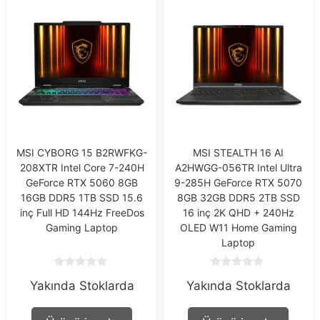
MSI CYBORG 15 B2RWFKG-
MSI STEALTH 16 AI
208XTR Intel Core 7-240H
A2HWGG-056TR Intel Ultra
GeForce RTX 5060 8GB
9-285H GeForce RTX 5070
16GB DDR5 1TB SSD 15.6
8GB 32GB DDR5 2TB SSD
inç Full HD 144Hz FreeDos
16 inç 2K QHD + 240Hz
Gaming Laptop
OLED W11 Home Gaming
Laptop
0
0
Yakında Stoklarda
Yakında Stoklarda
o
o
u
u
t
t
o
o