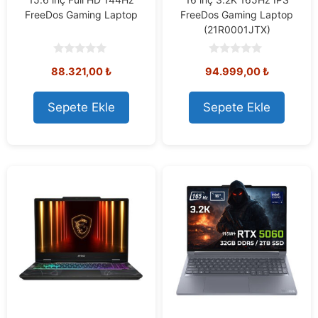
FreeDos Gaming Laptop
FreeDos Gaming Laptop
(21R0001JTX)
0
0
88.321,00
₺
94.999,00
₺
o
o
u
u
t
t
o
o
Sepete Ekle
Sepete Ekle
f
f
5
5