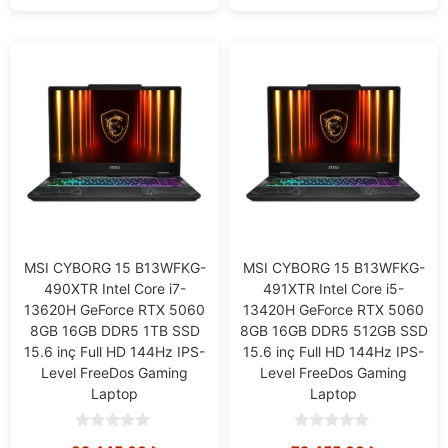
MSI CYBORG 15 B13WFKG-
MSI CYBORG 15 B13WFKG-
490XTR Intel Core i7-
491XTR Intel Core i5-
13620H GeForce RTX 5060
13420H GeForce RTX 5060
8GB 16GB DDR5 1TB SSD
8GB 16GB DDR5 512GB SSD
15.6 inç Full HD 144Hz IPS-
15.6 inç Full HD 144Hz IPS-
Level FreeDos Gaming
Level FreeDos Gaming
Laptop
Laptop
0
0