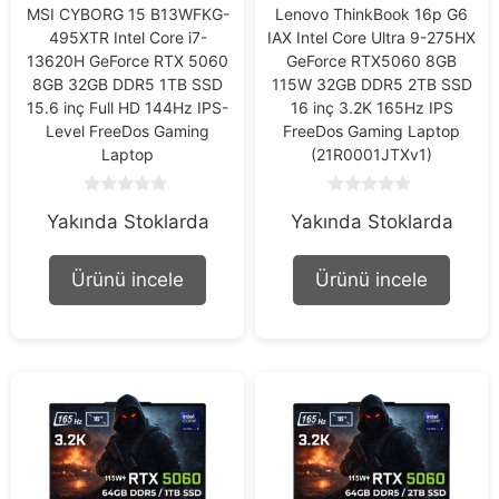
MSI CYBORG 15 B13WFKG-
Lenovo ThinkBook 16p G6
495XTR Intel Core i7-
IAX Intel Core Ultra 9-275HX
13620H GeForce RTX 5060
GeForce RTX5060 8GB
8GB 32GB DDR5 1TB SSD
115W 32GB DDR5 2TB SSD
15.6 inç Full HD 144Hz IPS-
16 inç 3.2K 165Hz IPS
Level FreeDos Gaming
FreeDos Gaming Laptop
Laptop
(21R0001JTXv1)
0
0
Yakında Stoklarda
Yakında Stoklarda
o
o
u
u
t
t
o
o
Ürünü incele
Ürünü incele
f
f
5
5