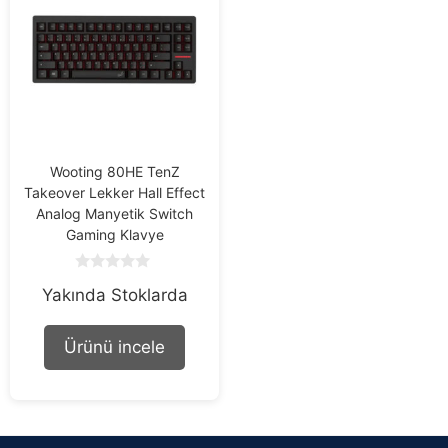
Wooting 80HE TenZ
Takeover Lekker Hall Effect
Analog Manyetik Switch
Gaming Klavye
0
Yakında Stoklarda
o
u
t
o
Ürünü incele
f
5