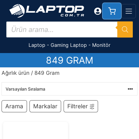
İçeriğe
atla
Products
search
Laptop
-
Gaming Laptop
-
Monitör
849 GRAM
Ağırlık ürün / 849 Gram
Arama
Markalar
Filtreler