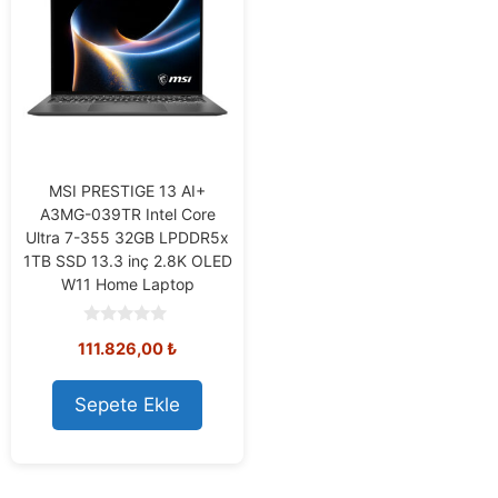
MSI PRESTIGE 13 AI+
A3MG-039TR Intel Core
Ultra 7-355 32GB LPDDR5x
1TB SSD 13.3 inç 2.8K OLED
W11 Home Laptop
0
111.826,00
₺
o
u
t
o
Sepete Ekle
f
5