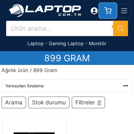
İçeriğe
atla
Products
search
Laptop
-
Gaming Laptop
-
Monitör
899 GRAM
Ağırlık ürün / 899 Gram
Arama
Stok durumu
Filtreler