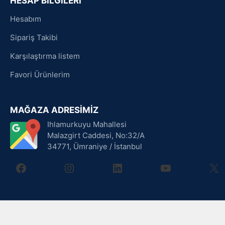
HESAP BİLGİLERİ
Hesabım
Sipariş Takibi
Karşılaştırma listem
Favori Ürünlerim
MAĞAZA ADRESİMİZ
Ihlamurkuyu Mahallesi
Malazgirt Caddesi, No:32/A
34771, Ümraniye / İstanbul
facebook
instagram
linkedin
youtube
X