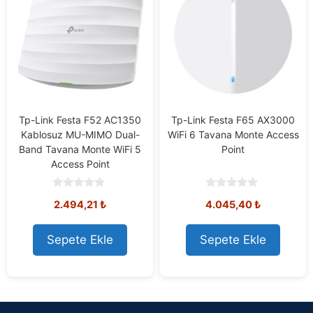
Tp-Link Festa F52 AC1350
Tp-Link Festa F65 AX3000
Kablosuz MU-MIMO Dual-
WiFi 6 Tavana Monte Access
Band Tavana Monte WiFi 5
Point
Access Point
0
0
2.494,21
₺
4.045,40
₺
o
o
u
u
t
t
o
o
Sepete Ekle
Sepete Ekle
f
f
5
5