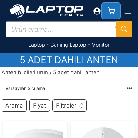
İçeriğe
atla
Products
search
Laptop
-
Gaming Laptop
-
Monitör
5 ADET DAHILI ANTEN
Anten bilgileri ürün / 5 adet dahili anten
Arama
Fiyat
Filtreler