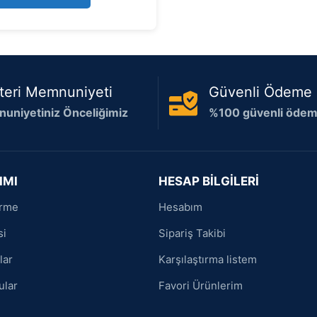
5
teri Memnuniyeti
Güvenli Ödeme
uniyetiniz Önceliğimiz
%100 güvenli ödeme
IMI
HESAP BİLGİLERİ
irme
Hesabım
si
Sipariş Takibi
lar
Karşılaştırma listem
ular
Favori Ürünlerim