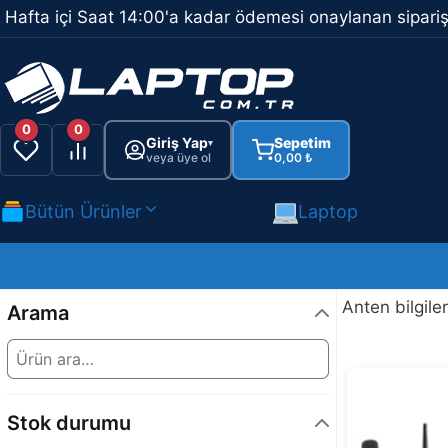
İçeriğe
Hafta içi Saat 14:00'a kadar ödemesi onaylanan sipariş
atla
0
0
Giriş Yap
Sepetim
▾
veya üye ol
0,00
₺
Bütün Ürünler
Laptop
Anten bilgiler
Arama
Stok durumu