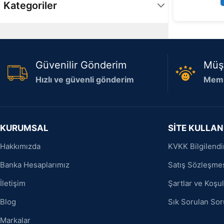
Kategoriler
Çevre Birimleri
1
Güvenilir Gönderim
Müş
Hızlı ve güvenli gönderim
Memn
KURUMSAL
SİTE KULLAN
Hakkımızda
KVKK Bilgilend
Banka Hesaplarımız
Satış Sözleşme
İletişim
Şartlar ve Koşul
Blog
Sık Sorulan Sor
Markalar