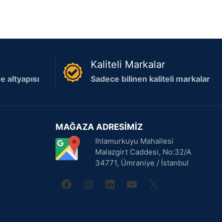
Kaliteli Markalar
 altyapısı
Sadece bilinen kaliteli markalar
MAĞAZA ADRESİMİZ
Ihlamurkuyu Mahallesi
Malazgirt Caddesi, No:32/A
34771, Ümraniye / İstanbul
facebook
instagram
linkedin
youtube
X