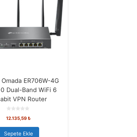
k Omada ER706W-4G
0 Dual-Band WiFi 6
abit VPN Router
0
12.135,59
₺
o
u
t
o
Sepete Ekle
f