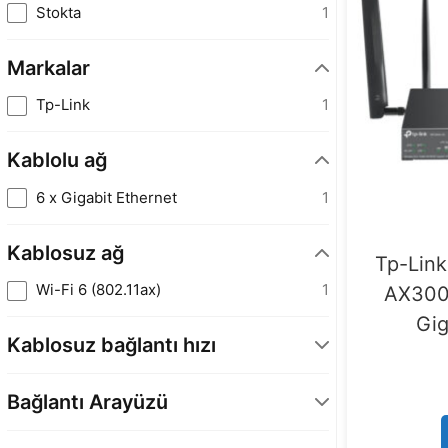
Stokta
1
Markalar
Tp-Link
1
Kablolu ağ
6 x Gigabit Ethernet
1
Kablosuz ağ
Tp-Lin
Wi-Fi 6 (802.11ax)
1
AX300
Gig
Kablosuz bağlantı hızı
2402 Mbps
1
Bağlantı Arayüzü
RJ45
1