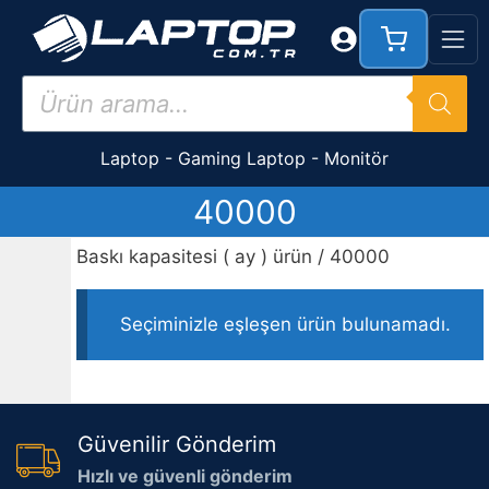
İçeriğe
atla
Products
search
Laptop
-
Gaming Laptop
-
Monitör
40000
Baskı kapasitesi ( ay ) ürün / 40000
Seçiminizle eşleşen ürün bulunamadı.
Güvenilir Gönderim
Hızlı ve güvenli gönderim