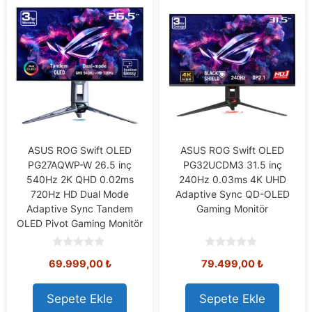
ASUS ROG Swift OLED
ASUS ROG Swift OLED
PG27AQWP-W 26.5 inç
PG32UCDM3 31.5 inç
540Hz 2K QHD 0.02ms
240Hz 0.03ms 4K UHD
720Hz HD Dual Mode
Adaptive Sync QD-OLED
Adaptive Sync Tandem
Gaming Monitör
OLED Pivot Gaming Monitör
0
0
69.999,00
₺
79.499,00
₺
o
o
u
u
t
t
o
o
Sepete Ekle
Sepete Ekle
f
f