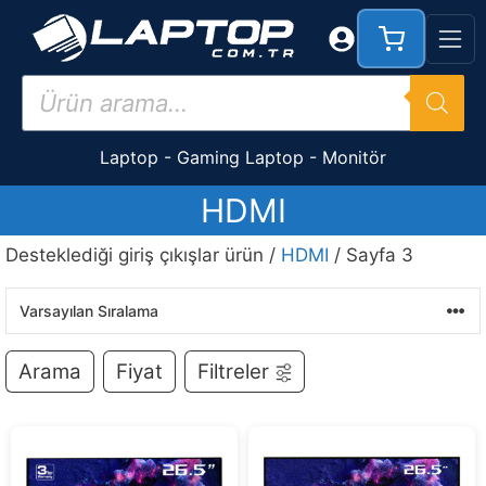
İçeriğe
atla
Products
search
Laptop
-
Gaming Laptop
-
Monitör
HDMI
Desteklediği giriş çıkışlar ürün /
HDMI
/ Sayfa 3
Arama
Fiyat
Filtreler