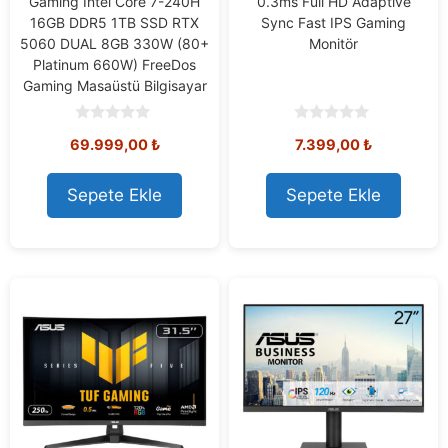
Gaming Intel Core 7-240H
0.3ms Full HD Adaptive
16GB DDR5 1TB SSD RTX
Sync Fast IPS Gaming
5060 DUAL 8GB 330W (80+
Monitör
Platinum 660W) FreeDos
Gaming Masaüstü Bilgisayar
0
0
69.999,00
₺
7.399,00
₺
o
o
u
u
t
t
o
o
Sepete Ekle
Sepete Ekle
f
f
5
5