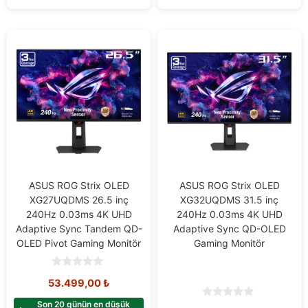
ASUS ROG Strix OLED
ASUS ROG Strix OLED
XG27UQDMS 26.5 inç
XG32UQDMS 31.5 inç
240Hz 0.03ms 4K UHD
240Hz 0.03ms 4K UHD
Adaptive Sync Tandem QD-
Adaptive Sync QD-OLED
OLED Pivot Gaming Monitör
Gaming Monitör
0
53.499,00
₺
o
u
t
Son 20 günün en düşük
0