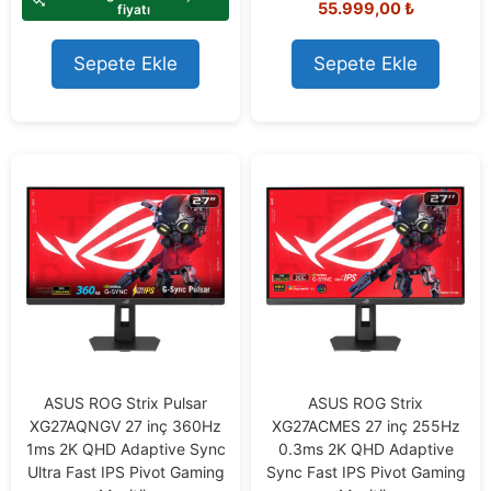
55.999,00
₺
o
fiyatı
o
f
u
5
t
o
Sepete Ekle
Sepete Ekle
f
5
ASUS ROG Strix Pulsar
ASUS ROG Strix
XG27AQNGV 27 inç 360Hz
XG27ACMES 27 inç 255Hz
1ms 2K QHD Adaptive Sync
0.3ms 2K QHD Adaptive
Ultra Fast IPS Pivot Gaming
Sync Fast IPS Pivot Gaming