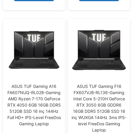
5
5
ASUS TUF Gaming A16
ASUS TUF Gaming F16
FA607NUQ-RL028-Gaming
FX607VJB-RL136-Gaming
AMD Ryzen 7-170 GeForce
Intel Core 5-210H GeForce
RTX 4050 6GB 16GB DDR5
RTX 3050 6GB GDDR6
512GB SSD 16 inç 144Hz
16GB DDR5 512GB SSD 16
Full HD+ IPS-Level FreeDos
inç WUXGA 144Hz 3ms IPS-
Gaming Laptop
level FreeDos Gaming
Laptop