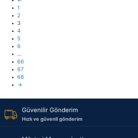
←
1
2
3
4
5
6
…
66
67
68
→
Güvenilir Gönderim
Hızlı ve güvenli gönderim