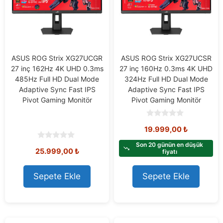
ASUS ROG Strix XG27UCGR
ASUS ROG Strix XG27UCSR
27 inç 162Hz 4K UHD 0.3ms
27 inç 160Hz 0.3ms 4K UHD
485Hz Full HD Dual Mode
324Hz Full HD Dual Mode
Adaptive Sync Fast IPS
Adaptive Sync Fast IPS
Pivot Gaming Monitör
Pivot Gaming Monitör
0
19.999,00
₺
o
u
t
Son 20 günün en düşük
0
25.999,00
₺
o
fiyatı
o
f
u
5
t
o
Sepete Ekle
Sepete Ekle
f
5