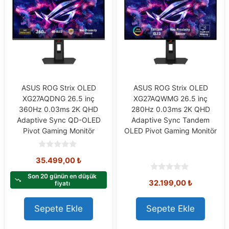
ASUS ROG Strix OLED
ASUS ROG Strix OLED
XG27AQDNG 26.5 inç
XG27AQWMG 26.5 inç
360Hz 0.03ms 2K QHD
280Hz 0.03ms 2K QHD
Adaptive Sync QD-OLED
Adaptive Sync Tandem
Pivot Gaming Monitör
OLED Pivot Gaming Monitör
0
35.499,00
₺
o
u
t
Son 20 günün en düşük
0
32.199,00
₺
o
fiyatı
o
f
u
5
t
o
Sepete Ekle
Sepete Ekle
f
5