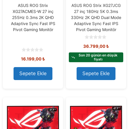
ASUS ROG Strix
ASUS ROG Strix XG27JCG
XG27ACMES-W 27 inç
27 inç 180Hz 5K 0.3ms
255Hz 0.3ms 2K QHD
330Hz 2K QHD Dual Mode
Adaptive Sync Fast IPS
Adaptive Sync Fast IPS
Pivot Gaming Monitör
Pivot Gaming Monitör
0
36.799,00
₺
o
u
t
Son 20 günün en düşük
0
16.199,00
₺
o
fiyatı
o
f
u
5
t
o
Sepete Ekle
Sepete Ekle
f
5