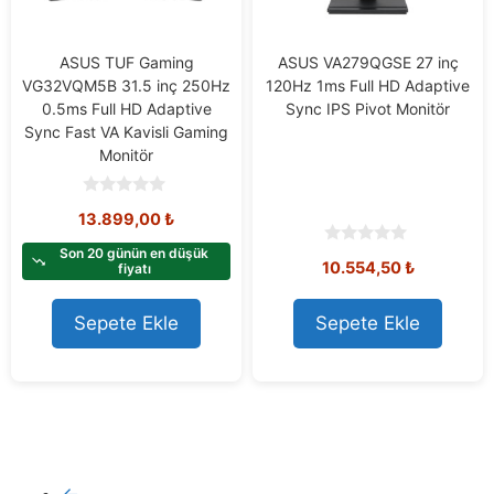
ASUS TUF Gaming
ASUS VA279QGSE 27 inç
VG32VQM5B 31.5 inç 250Hz
120Hz 1ms Full HD Adaptive
0.5ms Full HD Adaptive
Sync IPS Pivot Monitör
Sync Fast VA Kavisli Gaming
Monitör
0
13.899,00
₺
o
u
t
Son 20 günün en düşük
0
10.554,50
₺
o
fiyatı
o
f
u
5
t
o
Sepete Ekle
Sepete Ekle
f
5