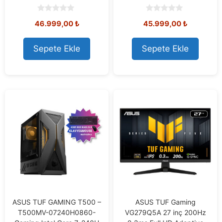
0
0
46.999,00
₺
45.999,00
₺
o
o
u
u
t
t
o
o
Sepete Ekle
Sepete Ekle
f
f
5
5
ASUS TUF GAMING T500 –
ASUS TUF Gaming
T500MV-07240H0860-
VG279Q5A 27 inç 200Hz