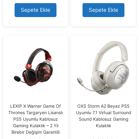
t
t
o
o
Sepete Ekle
Sepete Ekle
f
f
5
5
LEXIP X Warner Game Of
OXS Storm A2 Beyaz PS5
Thrones Targaryen Lisanslı
Uyumlu 7.1 Virtual Surround
PS5 Uyumlu Kablosuz
Sound Kablosuz Gaming
Gaming Kulaklık – 2 Yıl
Kulaklık
Birebir Değişim Garantili