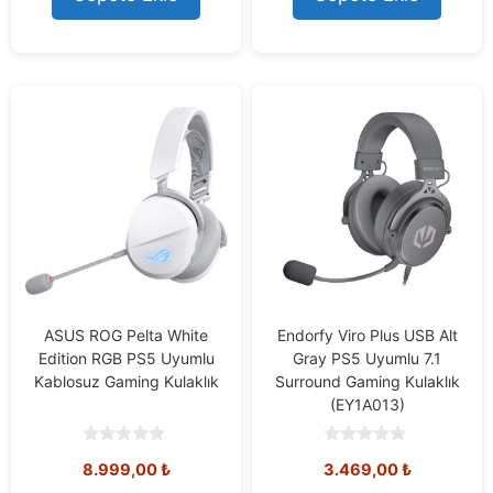
f
f
5
5
ASUS ROG Pelta White
Endorfy Viro Plus USB Alt
Edition RGB PS5 Uyumlu
Gray PS5 Uyumlu 7.1
Kablosuz Gaming Kulaklık
Surround Gaming Kulaklık
(EY1A013)
0
0
8.999,00
₺
3.469,00
₺
o
o
u
u