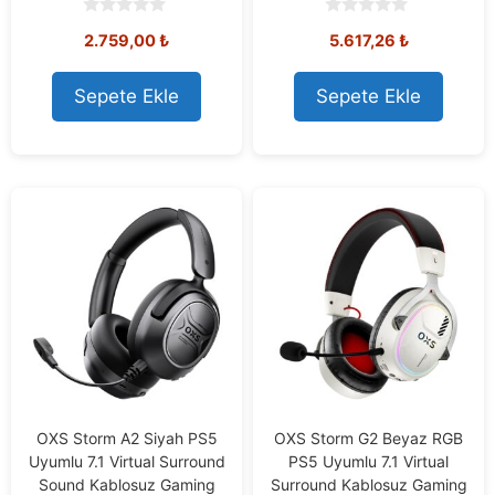
0
0
2.759,00
₺
5.617,26
₺
o
o
u
u
t
t
o
o
Sepete Ekle
Sepete Ekle
f
f
5
5
OXS Storm A2 Siyah PS5
OXS Storm G2 Beyaz RGB
Uyumlu 7.1 Virtual Surround
PS5 Uyumlu 7.1 Virtual
Sound Kablosuz Gaming
Surround Kablosuz Gaming