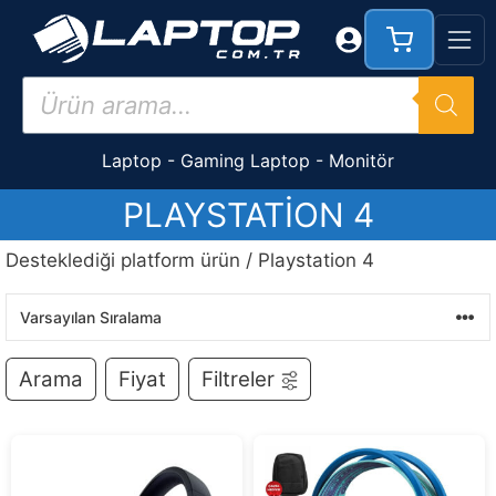
İçeriğe
atla
Products
search
Laptop
-
Gaming Laptop
-
Monitör
PLAYSTATION 4
Desteklediği platform ürün / Playstation 4
Arama
Fiyat
Filtreler