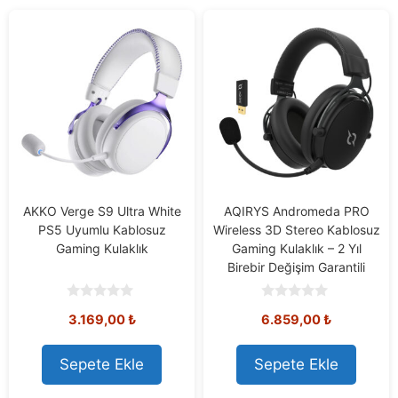
AKKO Verge S9 Ultra White
AQIRYS Andromeda PRO
PS5 Uyumlu Kablosuz
Wireless 3D Stereo Kablosuz
Gaming Kulaklık
Gaming Kulaklık – 2 Yıl
Birebir Değişim Garantili
0
0
3.169,00
₺
6.859,00
₺
o
o
u
u
t
t
o
o
Sepete Ekle
Sepete Ekle
f
f
5
5