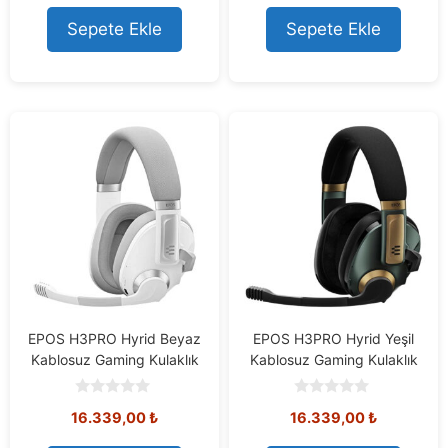
t
t
o
o
Sepete Ekle
Sepete Ekle
f
f
5
5
EPOS H3PRO Hyrid Beyaz
EPOS H3PRO Hyrid Yeşil
Kablosuz Gaming Kulaklık
Kablosuz Gaming Kulaklık
0
0
16.339,00
₺
16.339,00
₺
o
o
u
u
t
t