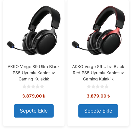
AKKO Verge S9 Ultra Black
AKKO Verge S9 Ultra Black
PS5 Uyumlu Kablosuz
Red PS5 Uyumlu Kablosuz
Gaming Kulaklık
Gaming Kulaklık
0
0
3.879,00
₺
3.879,00
₺
o
o
u
u
t
t
o
o
Sepete Ekle
Sepete Ekle
f
f
5
5