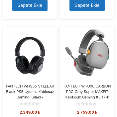
o
o
Sepete Ekle
Sepete Ekle
f
f
5
5
FANTECH WHG05 STELLAR
FANTECH WHG06 CARBON
Black PS5 Uyumlu Kablosuz
PRO Grey Super MAXFIT
Gaming Kulaklık
Kablosuz Gaming Kulaklık
0
0
2.349,00
₺
2.759,00
₺
o
o
u
u