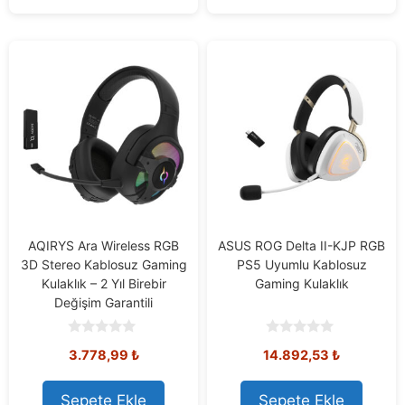
AQIRYS Ara Wireless RGB
ASUS ROG Delta II-KJP RGB
3D Stereo Kablosuz Gaming
PS5 Uyumlu Kablosuz
Kulaklık – 2 Yıl Birebir
Gaming Kulaklık
Değişim Garantili
0
0
3.778,99
₺
14.892,53
₺
o
o
u
u
t
t
o
o
Sepete Ekle
Sepete Ekle