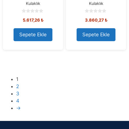
Kulaklık
Kulaklık
0
0
5.617,26
₺
3.860,27
₺
o
o
u
u
t
t
o
o
Sepete Ekle
Sepete Ekle
f
f
5
5
1
2
3
4
→