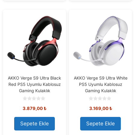
AKKO Verge S9 Ultra Black
AKKO Verge S9 Ultra White
Red PS5 Uyumlu Kablosuz
PS5 Uyumlu Kablosuz
Gaming Kulaklık
Gaming Kulaklık
0
0
3.879,00
₺
3.169,00
₺
o
o
u
u
t
t
o
o
Sepete Ekle
Sepete Ekle
f
f
5
5