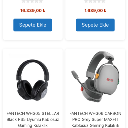
0
0
16.339,00
₺
1.689,00
₺
o
o
u
u
t
t
o
o
Sepete Ekle
Sepete Ekle
f
f
5
5
FANTECH WHG05 STELLAR
FANTECH WHG06 CARBON
Black PS5 Uyumlu Kablosuz
PRO Grey Super MAXFIT
Gaming Kulaklık
Kablosuz Gaming Kulaklık