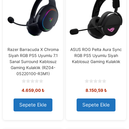
Razer Barracuda X Chroma
ASUS ROG Pelta Aura Sync
Siyah RGB PS5 Uyumlu 7.1
RGB PS5 Uyumlu Siyah
Sanal Surround Kablosuz
Kablosuz Gaming Kulaklık
Gaming Kulaklık (RZ04-
05220100-R3M1)
0
0
4.659,00
₺
8.150,59
₺
o
o
u
u
t
t
o
o
Sepete Ekle
Sepete Ekle
f
f
5
5