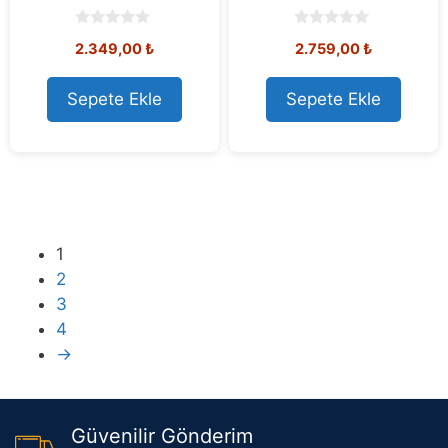
0
0
2.349,00
₺
2.759,00
₺
o
o
u
u
t
t
o
o
Sepete Ekle
Sepete Ekle
f
f
5
5
1
2
3
4
→
Güvenilir Gönderim