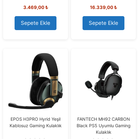
0
0
3.469,00
₺
16.339,00
₺
o
o
u
u
t
t
o
o
Sepete Ekle
Sepete Ekle
f
f
5
5
EPOS H3PRO Hyrid Yeşil
FANTECH MH92 CARBON
Kablosuz Gaming Kulaklık
Black PS5 Uyumlu Gaming
Kulaklık