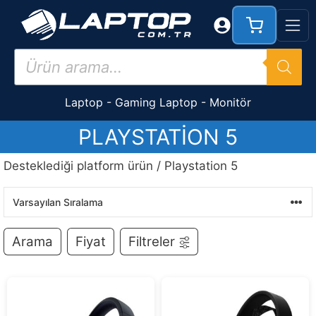
İçeriğe
atla
Products
search
Laptop
-
Gaming Laptop
-
Monitör
PLAYSTATION 5
Desteklediği platform ürün / Playstation 5
Arama
Fiyat
Filtreler