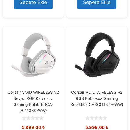
o
o
Sepete Ekle
Sepete Ekle
f
f
5
5
Corsair VOID WIRELESS V2
Corsair VOID WIRELESS V2
Beyaz RGB Kablosuz
RGB Kablosuz Gaming
Gaming Kulaklık (CA-
Kulaklık ( CA-9011379-WW)
9011380-WW)
0
0
5.999,00
₺
5.999,00
₺
o
o