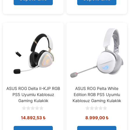
f
f
5
5
ASUS ROG Delta II-KJP RGB
ASUS ROG Pelta White
PS5 Uyumlu Kablosuz
Edition RGB PS5 Uyumlu
Gaming Kulaklık
Kablosuz Gaming Kulaklık
0
0
14.892,53
₺
8.999,00
₺
o
o
u
u
t
t