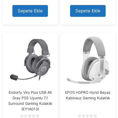
u
u
t
t
o
o
Sepete Ekle
Sepete Ekle
f
f
5
5
Endorfy Viro Plus USB Alt
EPOS H3PRO Hyrid Beyaz
Gray PS5 Uyumlu 7.1
Kablosuz Gaming Kulaklık
Surround Gaming Kulaklık
(EY1A013)