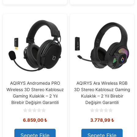
AQIRYS Andromeda PRO
AQIRYS Ara Wireless RGB
Wireless 3D Stereo Kablosuz
3D Stereo Kablosuz Gaming
Gaming Kulaklık – 2 Yıl
Kulaklık – 2 Yıl Birebir
Birebir Değişim Garantili
Değişim Garantili
0
0
6.859,00
₺
3.778,99
₺
o
o
u
u
t
t
o
o
Sepete Ekle
Sepete Ekle