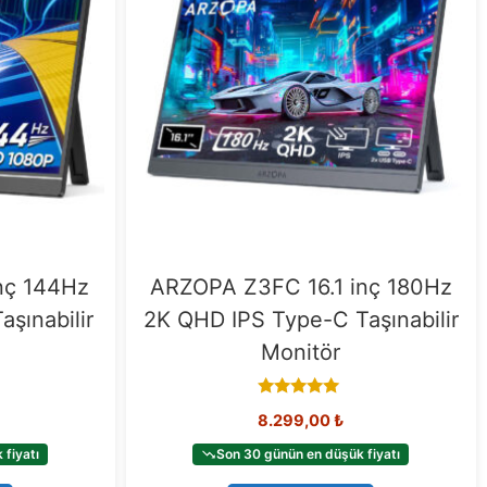
nç 144Hz
ARZOPA Z3FC 16.1 inç 180Hz
aşınabilir
2K QHD IPS Type-C Taşınabilir
Monitör
5.00
8.299,00
₺
out of 5
fiyatı
Son 30 günün en düşük fiyatı