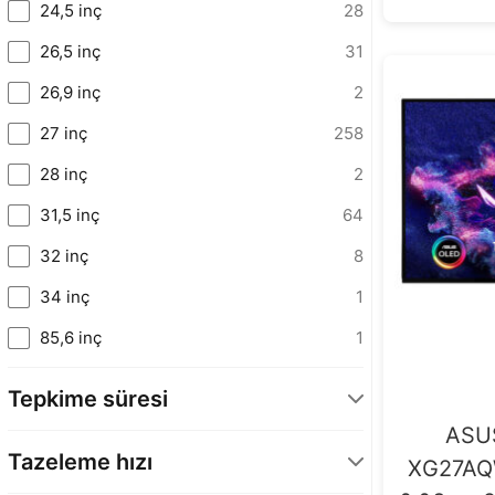
24,5 inç
28
26,5 inç
31
26,9 inç
2
27 inç
258
28 inç
2
31,5 inç
64
32 inç
8
34 inç
1
85,6 inç
1
Tepkime süresi
ASUS
0,01 Ms
1
Tazeleme hızı
XG27AQ
0,02 Ms
2