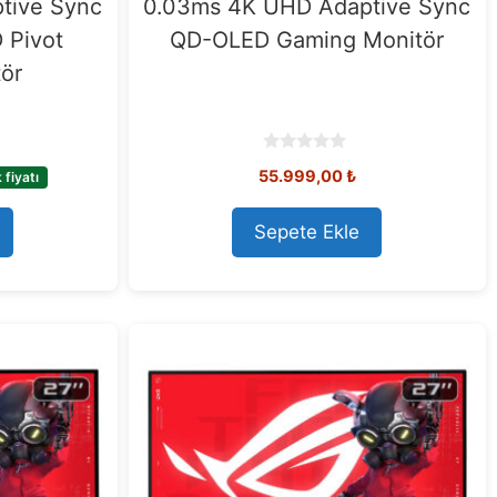
tive Sync
0.03ms 4K UHD Adaptive Sync
 Pivot
QD-OLED Gaming Monitör
ör
0
55.999,00
₺
fiyatı
o
u
t
o
Sepete Ekle
f
5