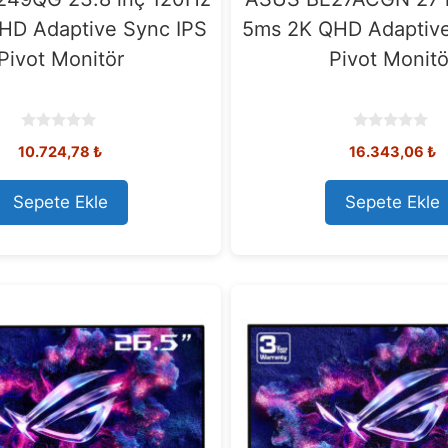
 HD Adaptive Sync IPS
5ms 2K QHD Adaptive
Pivot Monitör
Pivot Monitö
0
0
10.724,78
₺
16.343,06
₺
o
o
u
u
t
t
o
o
Sepete Ekle
Sepete Ekle
f
f
5
5