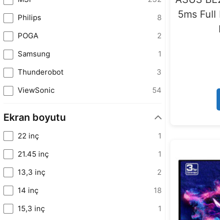
5ms Full
Philips
8
POGA
2
Samsung
1
Thunderobot
3
ViewSonic
54
Ekran boyutu
22 inç
1
21.45 inç
1
13,3 inç
2
14 inç
18
15,3 inç
1