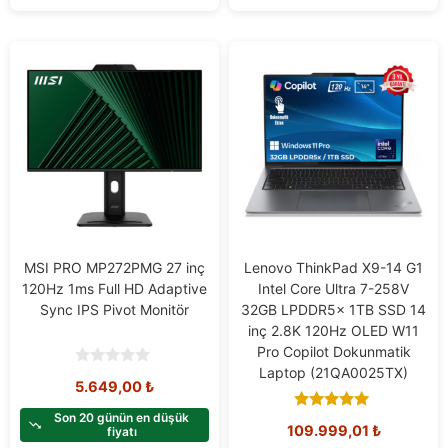
MSI PRO MP272PMG 27 inç
Lenovo ThinkPad X9-14 G1
120Hz 1ms Full HD Adaptive
Intel Core Ultra 7-258V
Sync IPS Pivot Monitör
32GB LPDDR5x 1TB SSD 14
inç 2.8K 120Hz OLED W11
Pro Copilot Dokunmatik
Laptop (21QA0025TX)
0
5.649,00
₺
o
u
t
Son 20 günün en düşük
5.00
109.999,01
₺
o
fiyatı
out of 5
f