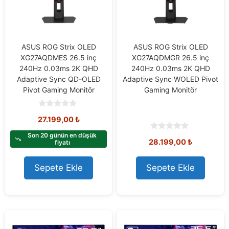
ASUS ROG Strix OLED
ASUS ROG Strix OLED
XG27AQDMES 26.5 inç
XG27AQDMGR 26.5 inç
240Hz 0.03ms 2K QHD
240Hz 0.03ms 2K QHD
Adaptive Sync QD-OLED
Adaptive Sync WOLED Pivot
Pivot Gaming Monitör
Gaming Monitör
0
27.199,00
₺
o
u
t
Son 20 günün en düşük
0
28.199,00
₺
o
fiyatı
o
f
u
5
t
o
Sepete Ekle
Sepete Ekle
f
5