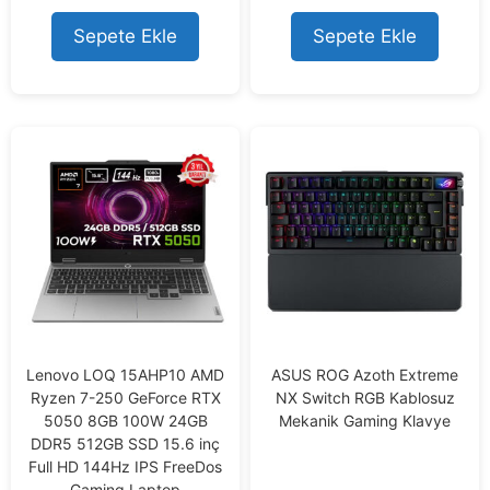
5
Sepete Ekle
Sepete Ekle
Lenovo LOQ 15AHP10 AMD
ASUS ROG Azoth Extreme
Ryzen 7-250 GeForce RTX
NX Switch RGB Kablosuz
5050 8GB 100W 24GB
Mekanik Gaming Klavye
DDR5 512GB SSD 15.6 inç
Full HD 144Hz IPS FreeDos
Gaming Laptop