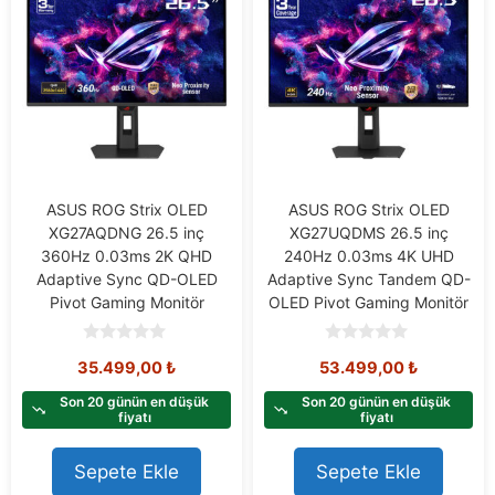
ASUS ROG Strix OLED
ASUS ROG Strix OLED
XG27AQDNG 26.5 inç
XG27UQDMS 26.5 inç
360Hz 0.03ms 2K QHD
240Hz 0.03ms 4K UHD
Adaptive Sync QD-OLED
Adaptive Sync Tandem QD-
Pivot Gaming Monitör
OLED Pivot Gaming Monitör
0
0
35.499,00
₺
53.499,00
₺
o
o
u
u
t
t
Son 20 günün en düşük
Son 20 günün en düşük
o
o
fiyatı
fiyatı
f
f
5
5
Sepete Ekle
Sepete Ekle