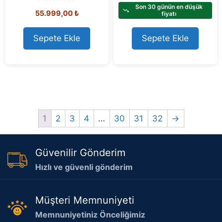
t
Son 30 günün en düşük
0
55.999,00
₺
o
fiyatı
o
f
u
5
t
o
Sepete Ekle
Sepete Ekle
f
5
1
2
3
4
…
30
31
32
→
Güvenilir Gönderim
Hızlı ve güvenli gönderim
Müşteri Memnuniyeti
Memnuniyetiniz Önceliğimiz