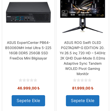
ASUS ExpertCenter PB64-
ASUS ROG Swift OLED
B50060MH Intel Ultra 5-225
PG27AQWP-G EDITION 20.
16GB DDR5 256GB SSD
Yıl 26.5 inç 720 HD – 540Hz
FreeDos Mini Bilgisayar
2K QHD Dual-Mode 0.02ms
Adaptive Sync Tandem
WOLED Pivot Gaming
Monitör
0
0
46.999,00
₺
81.999,00
₺
o
o
u
u
t
t
o
o
Sepete Ekle
Sepete Ekle
f
f
5
5