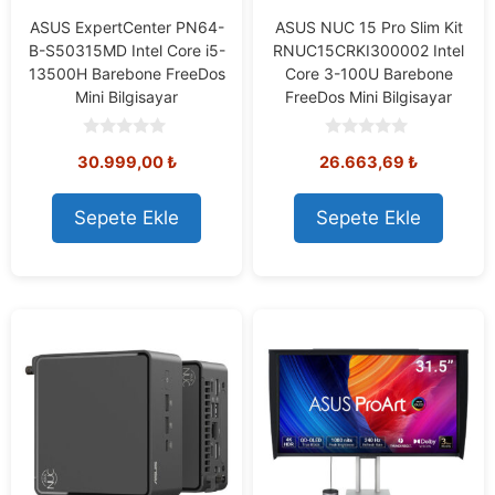
ASUS ExpertCenter PN64-
ASUS NUC 15 Pro Slim Kit
B-S50315MD Intel Core i5-
RNUC15CRKI300002 Intel
13500H Barebone FreeDos
Core 3-100U Barebone
Mini Bilgisayar
FreeDos Mini Bilgisayar
0
0
30.999,00
₺
26.663,69
₺
o
o
u
u
t
t
o
o
Sepete Ekle
Sepete Ekle
f
f
5
5