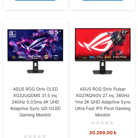
ASUS ROG Strix OLED
ASUS ROG Strix Pulsar
XG32UQDMS 31.5 inç
XG27AQNGV 27 inç 360Hz
240Hz 0.03ms 4K UHD
1ms 2K QHD Adaptive Sync
Adaptive Sync QD-OLED
Ultra Fast IPS Pivot Gaming
Gaming Monitör
Monitör
0
30.299,00
₺
o
u