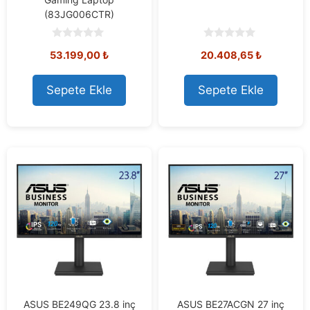
(83JG006CTR)
0
0
53.199,00
₺
20.408,65
₺
o
o
u
u
t
t
o
o
Sepete Ekle
Sepete Ekle
f
f
5
5
ASUS BE249QG 23.8 inç
ASUS BE27ACGN 27 inç