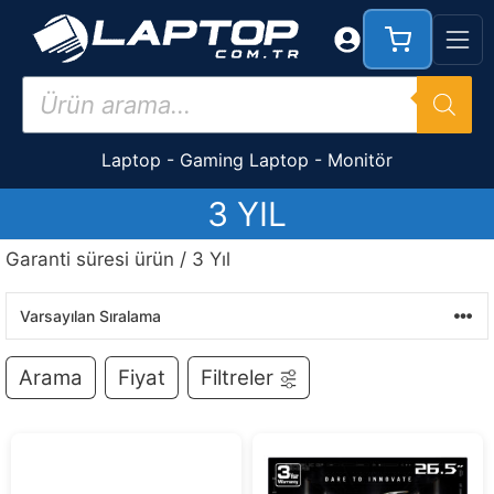
İçeriğe
atla
Products
search
Laptop
-
Gaming Laptop
-
Monitör
3 YIL
Garanti süresi ürün / 3 Yıl
Arama
Fiyat
Filtreler