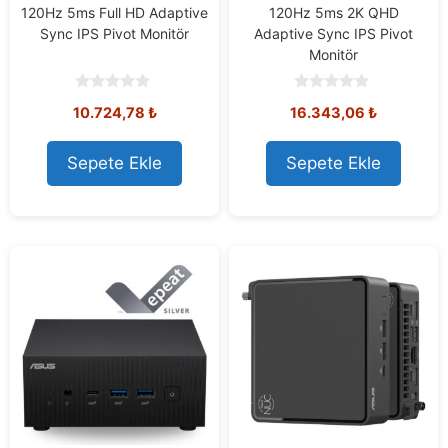
120Hz 5ms Full HD Adaptive
120Hz 5ms 2K QHD
Sync IPS Pivot Monitör
Adaptive Sync IPS Pivot
Monitör
0
0
10.724,78
₺
16.343,06
₺
o
o
u
u
t
t
o
o
Sepete Ekle
Sepete Ekle
f
f
5
5