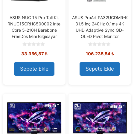
ASUS NUC 15 Pro Tall Kit
ASUS ProArt PA32UCDMR-K
RNUC15CRHC500002 Intel
31.5 inç 240Hz 0.1ms 4K
Core 5-210H Barebone
UHD Adaptive Sync QD-
FreeDos Mini Bilgisayar
OLED Pivot Monitör
0
0
33.356,87
₺
106.235,54
₺
o
o
u
u
t
t
o
o
Sepete Ekle
Sepete Ekle
f
f
5
5