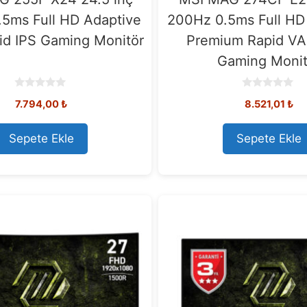
5ms Full HD Adaptive
200Hz 0.5ms Full HD
id IPS Gaming Monitör
Premium Rapid VA 
Gaming Monit
0
0
7.794,00
₺
8.521,01
₺
o
o
u
u
t
t
o
o
Sepete Ekle
Sepete Ekle
f
f
5
5