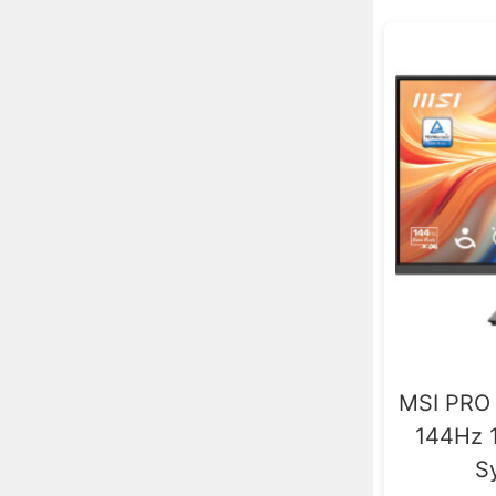
1 x DisplayPort 1.2a
66
1 x USB-C
1
1 x VGA
11
MSI PRO 
144Hz 1
S