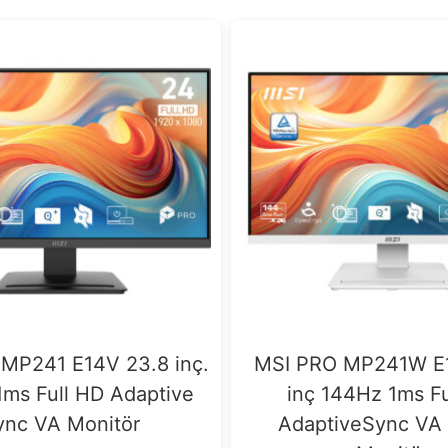
MP241 E14V 23.8 inç.
MSI PRO MP241W E
ms Full HD Adaptive
inç 144Hz 1ms Fu
ync VA Monitör
AdaptiveSync VA