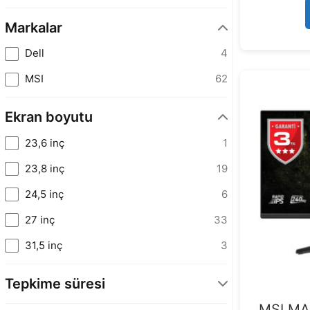
Markalar
Dell
4
MSI
62
Ekran boyutu
23,6 inç
1
23,8 inç
19
24,5 inç
6
27 inç
33
31,5 inç
3
Tepkime süresi
MSI MA
0,5 Ms
18