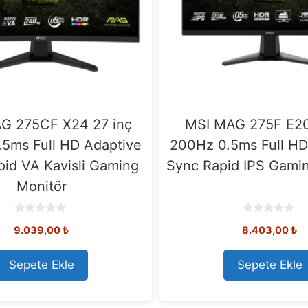
G 275CF X24 27 inç
MSI MAG 275F E20
5ms Full HD Adaptive
200Hz 0.5ms Full HD
id VA Kavisli Gaming
Sync Rapid IPS Gami
Monitör
0
0
9.039,00
₺
8.403,00
₺
o
o
u
u
t
t
o
o
Sepete Ekle
Sepete Ekle
f
f
5
5