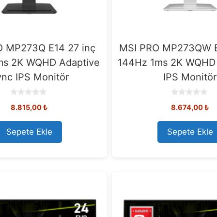
 MP273Q E14 27 inç
MSI PRO MP273QW E
ms 2K WQHD Adaptive
144Hz 1ms 2K WQHD
nc IPS Monitör
IPS Monitör
0
0
8.815,00
₺
8.674,00
₺
o
o
u
u
t
t
o
o
Sepete Ekle
Sepete Ekle
f
f
5
5