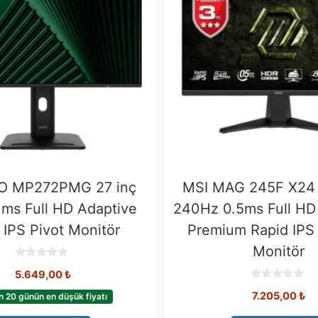
O MP272PMG 27 inç
MSI MAG 245F X24 
ms Full HD Adaptive
240Hz 0.5ms Full HD
 IPS Pivot Monitör
Premium Rapid IPS
Monitör
0
5.649,00
₺
o
u
0
7.205,00
₺
t
n 20 günün en düşük fiyatı
o
o
u
f
t