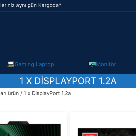
leriniz aynı gün Kargoda*
Gaming Laptop
Monitör
1 X DISPLAYPORT 1.2A
arı ürün / 1 x DisplayPort 1.2a