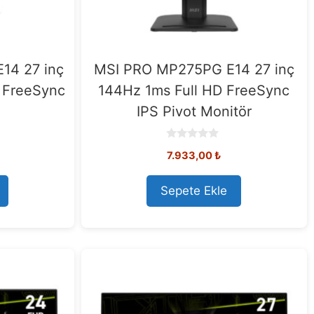
14 27 inç
MSI PRO MP275PG E14 27 inç
 FreeSync
144Hz 1ms Full HD FreeSync
IPS Pivot Monitör
0
7.933,00
₺
o
u
t
o
Sepete Ekle
f
5