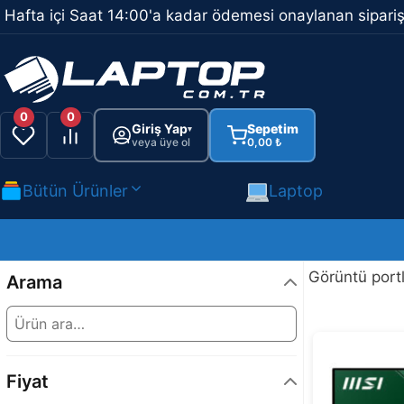
İçeriğe
Hafta içi Saat 14:00'a kadar ödemesi onaylanan sipariş
atla
0
0
Giriş Yap
Sepetim
▾
veya üye ol
0,00
₺
Bütün Ürünler
Laptop
Görüntü portl
Arama
Fiyat