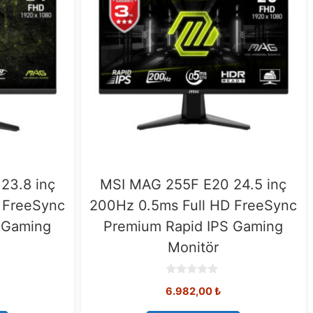
23.8 inç
MSI MAG 255F E20 24.5 inç
 FreeSync
200Hz 0.5ms Full HD FreeSync
 Gaming
Premium Rapid IPS Gaming
Monitör
0
6.982,00
₺
o
u
t