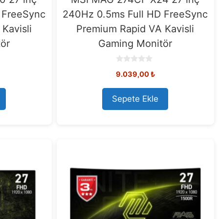
 FreeSync
240Hz 0.5ms Full HD FreeSync
Kavisli
Premium Rapid VA Kavisli
ör
Gaming Monitör
0
9.039,00
₺
o
u
t
o
Sepete Ekle
f
5