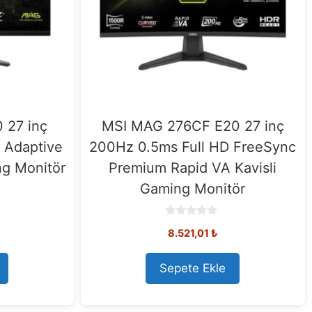
 27 inç
MSI MAG 276CF E20 27 inç
 Adaptive
200Hz 0.5ms Full HD FreeSync
ng Monitör
Premium Rapid VA Kavisli
Gaming Monitör
0
8.521,01
₺
o
u
t
o
Sepete Ekle
f
5