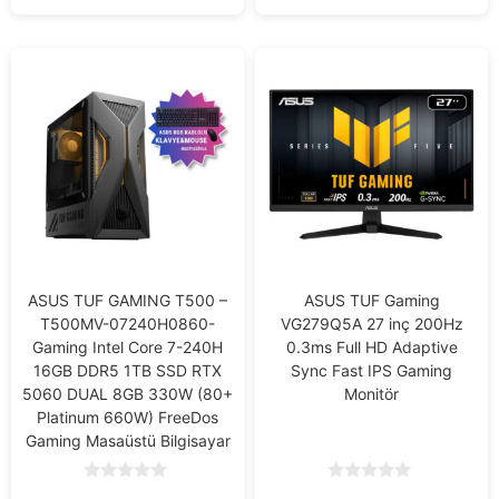
ASUS TUF GAMING T500 –
ASUS TUF Gaming
T500MV-07240H0860-
VG279Q5A 27 inç 200Hz
Gaming Intel Core 7-240H
0.3ms Full HD Adaptive
16GB DDR5 1TB SSD RTX
Sync Fast IPS Gaming
5060 DUAL 8GB 330W (80+
Monitör
Platinum 660W) FreeDos
Gaming Masaüstü Bilgisayar
0
0