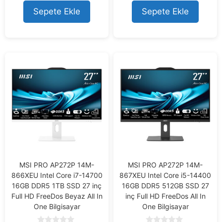
t
t
o
o
Sepete Ekle
Sepete Ekle
f
f
5
5
MSI PRO AP272P 14M-
MSI PRO AP272P 14M-
866XEU Intel Core i7-14700
867XEU Intel Core i5-14400
16GB DDR5 1TB SSD 27 inç
16GB DDR5 512GB SSD 27
Full HD FreeDos Beyaz All In
inç Full HD FreeDos All In
One Bilgisayar
One Bilgisayar