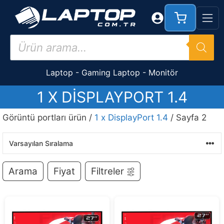
İçeriğe
atla
Products
search
Laptop
-
Gaming Laptop
-
Monitör
1 X DISPLAYPORT 1.4
Görüntü portları ürün /
1 x DisplayPort 1.4
/ Sayfa 2
Arama
Fiyat
Filtreler