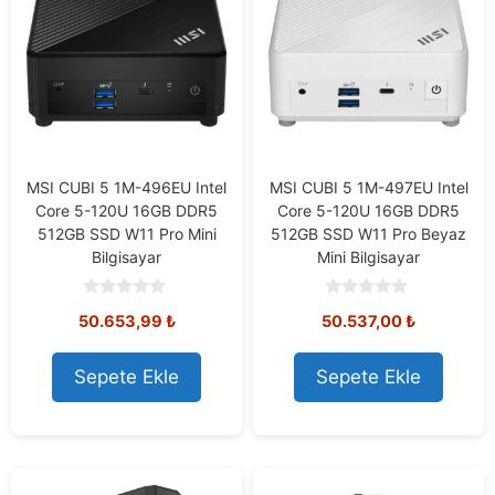
MSI CUBI 5 1M-496EU Intel
MSI CUBI 5 1M-497EU Intel
Core 5-120U 16GB DDR5
Core 5-120U 16GB DDR5
512GB SSD W11 Pro Mini
512GB SSD W11 Pro Beyaz
Bilgisayar
Mini Bilgisayar
0
0
50.653,99
₺
50.537,00
₺
o
o
u
u
t
t
o
o
Sepete Ekle
Sepete Ekle
f
f
5
5