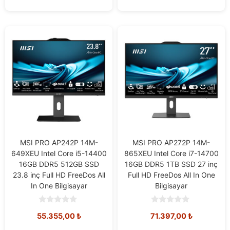
MSI PRO AP242P 14M-
MSI PRO AP272P 14M-
649XEU Intel Core i5-14400
865XEU Intel Core i7-14700
16GB DDR5 512GB SSD
16GB DDR5 1TB SSD 27 inç
23.8 inç Full HD FreeDos All
Full HD FreeDos All In One
In One Bilgisayar
Bilgisayar
0
0
55.355,00
₺
71.397,00
₺
o
o
u
u