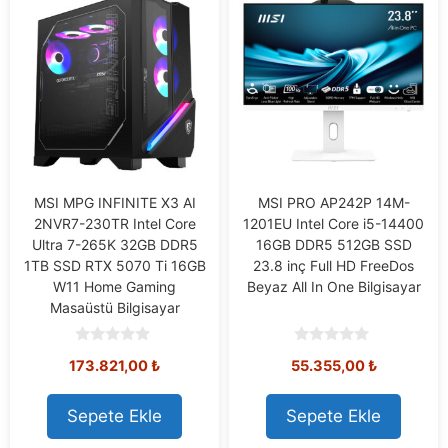
MSI MPG INFINITE X3 AI
MSI PRO AP242P 14M-
2NVR7-230TR Intel Core
1201EU Intel Core i5-14400
Ultra 7-265K 32GB DDR5
16GB DDR5 512GB SSD
1TB SSD RTX 5070 Ti 16GB
23.8 inç Full HD FreeDos
W11 Home Gaming
Beyaz All In One Bilgisayar
Masaüstü Bilgisayar
0
0
173.821,00
₺
55.355,00
₺
o
o
u
u
t
t
o
o
Sepete Ekle
Sepete Ekle
f
f
5
5