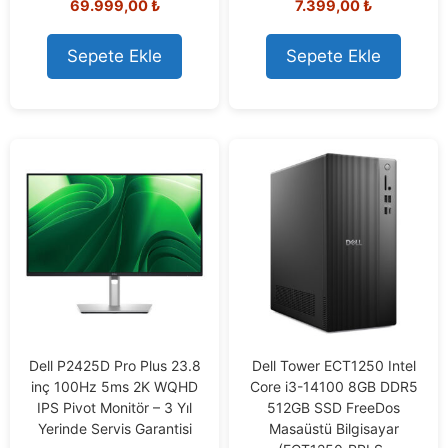
69.999,00
₺
7.399,00
₺
o
o
u
u
t
t
o
o
Sepete Ekle
Sepete Ekle
f
f
5
5
Dell P2425D Pro Plus 23.8
Dell Tower ECT1250 Intel
inç 100Hz 5ms 2K WQHD
Core i3-14100 8GB DDR5
IPS Pivot Monitör – 3 Yıl
512GB SSD FreeDos
Yerinde Servis Garantisi
Masaüstü Bilgisayar