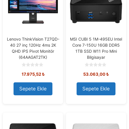
Lenovo ThinkVision T27QD-
MSI CUBI 5 1M-495EU Intel
40 27 inç 120Hz 4ms 2K
Core 7-150U 16GB DDR5
QHD IPS Pivot Monitör
1TB SSD W11 Pro Mini
(64AAGAT2TK)
Bilgisayar
0
0
17.975,52
₺
53.063,00
₺
o
o
u
u
t
t
o
o
Sepete Ekle
Sepete Ekle
f
f
5
5