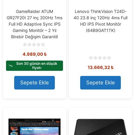
GameRaider ATUM
Lenovo ThinkVision T24D-
GR27F20I 27 inç 200Hz 1ms
40 23.8 inç 120Hz 4ms Full
Full HD Adaptive Sync IPS
HD IPS Pivot Monitör
Gaming Monitör – 2 Yıl
(64B9GAT1TK)
Birebir Değişim Garantili
0
4.989,00
₺
o
u
t
Son 30 günün en düşük
0
13.666,32
₺
o
fiyatı
o
f
u
5
t
o
Sepete Ekle
Sepete Ekle
f
5