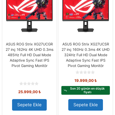
ASUS ROG Strix XG27UCGR
ASUS ROG Strix XG27UCSR
27 inç 162Hz 4K UHD 0.3ms
27 inç 160Hz 0.3ms 4K UHD
485Hz Full HD Dual Mode
324Hz Full HD Dual Mode
Adaptive Sync Fast IPS
Adaptive Sync Fast IPS
Pivot Gaming Monitör
Pivot Gaming Monitör
0
19.999,00
₺
o
u
t
Son 20 günün en düşük
0
25.999,00
₺
o
fiyatı
o
f
u
5
t
o
Sepete Ekle
Sepete Ekle
f
5