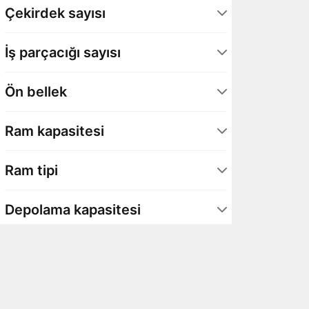
Çekirdek sayısı
24 Çekirdek
1
İş parçacığı sayısı
24 İş parçacığı
1
Ön bellek
36 MB
1
Ram kapasitesi
32 GB (2x16)
1
Ram tipi
DDR5
1
Depolama kapasitesi
2 TB
1
Depolama tipi
Dahili SSD
1
Depolama biçimi