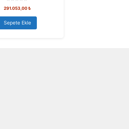
0
291.053,00
₺
o
u
t
o
Sepete Ekle
f
5