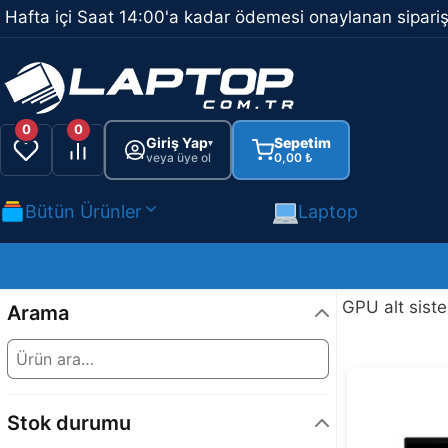
İçeriğe
Hafta içi Saat 14:00'a kadar ödemesi onaylanan sipariş
atla
0
0
Giriş Yap
Sepetim
▾
veya üye ol
0,00
₺
Bütün Ürünler
Laptop
GPU alt sist
Arama
Stok durumu