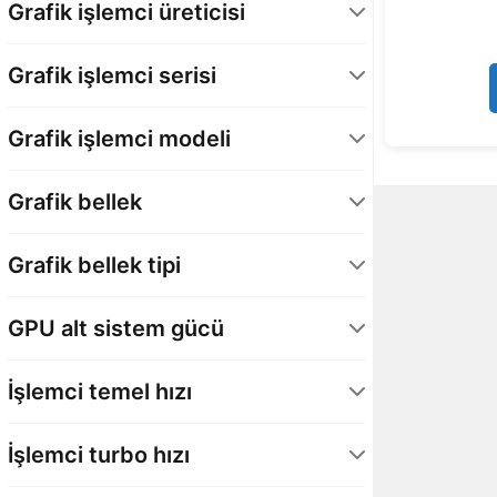
Grafik işlemci üreticisi
NVIDIA
1
Grafik işlemci serisi
GeForce RTX 50 Serisi - Laptop GPU
1
Grafik işlemci modeli
GeForce RTX 5080 – Laptop GPU
1
Grafik bellek
16 GB
1
Grafik bellek tipi
GDDR7
1
GPU alt sistem gücü
150 Watt
1
İşlemci temel hızı
1,8 GHz
1
İşlemci turbo hızı
5,5 GHz
1