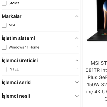
Stokta
1
Markalar
MSI
1
İşletim sistemi
Windows 11 Home
1
İşlemci üreticisi
MSI ST
INTEL
1
081TR Int
Plus Ge
İşlemci serisi
150W 32
inç 4K 
Core Ultra 9
1
İşlemci nesli
G
Intel Core Ultra 2. Nesil
1