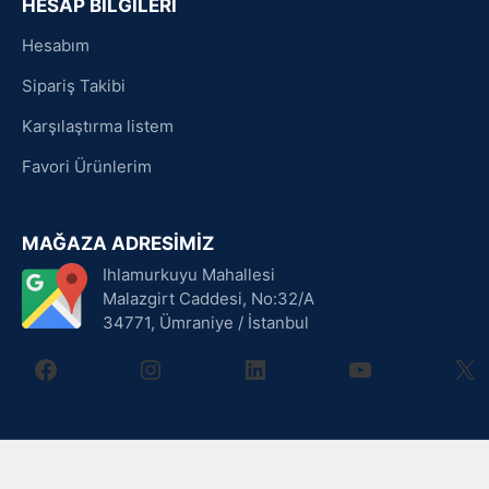
HESAP BİLGİLERİ
Hesabım
Sipariş Takibi
Karşılaştırma listem
Favori Ürünlerim
MAĞAZA ADRESİMİZ
Ihlamurkuyu Mahallesi
Malazgirt Caddesi, No:32/A
34771, Ümraniye / İstanbul
facebook
instagram
linkedin
youtube
X