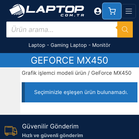
İçeriğe
atla
Products
search
Laptop
-
Gaming Laptop
-
Monitör
GEFORCE MX450
Grafik işlemci modeli ürün / GeForce MX450
Seçiminizle eşleşen ürün bulunamadı.
Güvenilir Gönderim
Hızlı ve güvenli gönderim