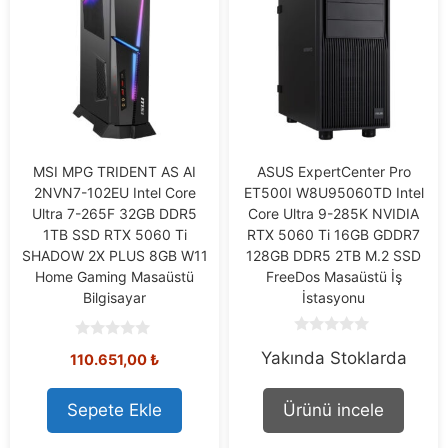
MSI MPG TRIDENT AS AI
ASUS ExpertCenter Pro
2NVN7-102EU Intel Core
ET500I W8U95060TD Intel
Ultra 7-265F 32GB DDR5
Core Ultra 9-285K NVIDIA
1TB SSD RTX 5060 Ti
RTX 5060 Ti 16GB GDDR7
SHADOW 2X PLUS 8GB W11
128GB DDR5 2TB M.2 SSD
Home Gaming Masaüstü
FreeDos Masaüstü İş
Bilgisayar
İstasyonu
0
0
Yakında Stoklarda
o
110.651,00
₺
o
u
u
t
t
o
o
Sepete Ekle
Ürünü incele
f
f
5
5