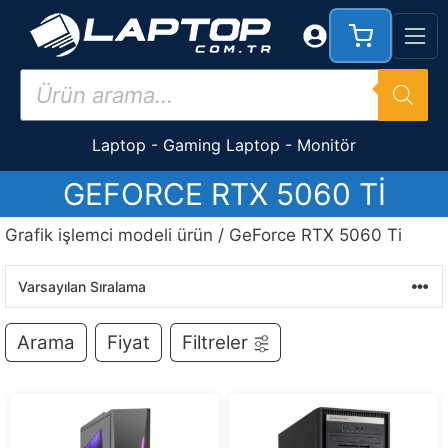
İçeriğe
atla
Products
search
Laptop
-
Gaming Laptop
-
Monitör
GEFORCE RTX 5060 TI
Grafik işlemci modeli ürün / GeForce RTX 5060 Ti
Arama
Fiyat
Filtreler