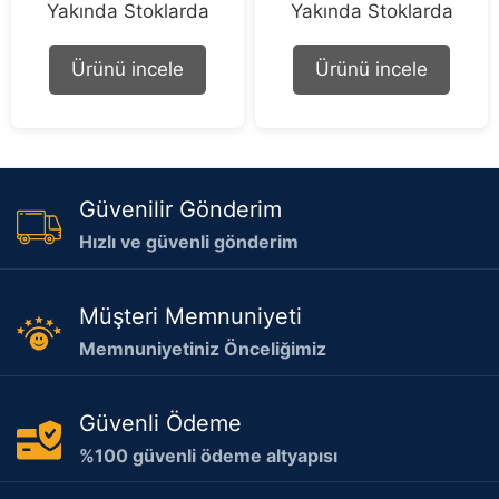
Yakında Stoklarda
Yakında Stoklarda
o
o
u
u
t
t
o
o
Ürünü incele
Ürünü incele
f
f
5
5
Güvenilir Gönderim
Hızlı ve güvenli gönderim
Müşteri Memnuniyeti
Memnuniyetiniz Önceliğimiz
Güvenli Ödeme
%100 güvenli ödeme altyapısı