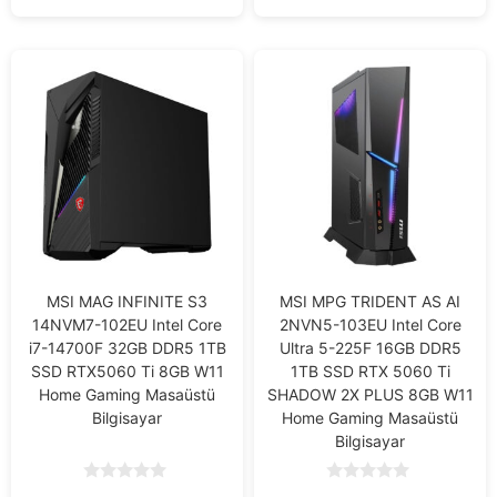
MSI MAG INFINITE S3
MSI MPG TRIDENT AS AI
14NVM7-102EU Intel Core
2NVN5-103EU Intel Core
i7-14700F 32GB DDR5 1TB
Ultra 5-225F 16GB DDR5
SSD RTX5060 Ti 8GB W11
1TB SSD RTX 5060 Ti
Home Gaming Masaüstü
SHADOW 2X PLUS 8GB W11
Bilgisayar
Home Gaming Masaüstü
Bilgisayar
0
0