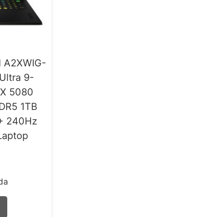
I A2XWIG-
Ultra 9-
TX 5080
DR5 1TB
+ 240Hz
Laptop
rda