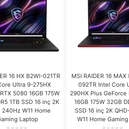
ER 16 HX B2WI-021TR
MSI RAIDER 16 MAX
 Core Ultra 9-275HX
092TR Intel Core U
 RTX 5080 16GB 175W
290HX Plus GeForce
R5 1TB SSD 16 inç 2K
16GB 175W 32GB D
 240Hz W11 Home
SSD 16 inç 2K QHD
aming Laptop
W11 Home Gaming