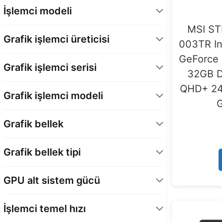
Intel Core Ultra 3. Nesil
1
İşlemci modeli
AMD Ryzen 9. Nesil
1
MSI ST
Intel Core Ultra 2. Nesil
9
Grafik işlemci üreticisi
003TR In
NVIDIA
11
GeForce
Grafik işlemci serisi
32GB D
GeForce RTX 50 Serisi - Laptop GPU
11
QHD+ 24
Grafik işlemci modeli
G
GeForce RTX 5080 – Laptop GPU
11
Grafik bellek
16 GB
10
Grafik bellek tipi
12 GB
1
GDDR7
11
GPU alt sistem gücü
125 Watt
1
İşlemci temel hızı
175 Watt
8