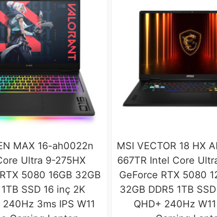
N MAX 16-ah0022n
MSI VECTOR 18 HX A
 Core Ultra 9-275HX
667TR Intel Core Ult
 RTX 5080 16GB 32GB
GeForce RTX 5080 
1TB SSD 16 inç 2K
32GB DDR5 1TB SSD 
240Hz 3ms IPS W11
QHD+ 240Hz W11