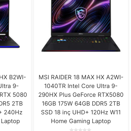
 HX B2WI-
MSI RAIDER 18 MAX HX A2WI-
ltra 9-
1040TR Intel Core Ultra 9-
 RTX 5080
290HX Plus GeForce RTX5080
DR5 2TB
16GB 175W 64GB DDR5 2TB
+ 240Hz
SSD 18 inç UHD+ 120Hz W11
 Laptop
Home Gaming Laptop