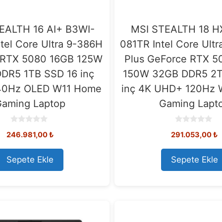
EALTH 16 AI+ B3WI-
MSI STEALTH 18 H
tel Core Ultra 9-386H
081TR Intel Core Ult
 RTX 5080 16GB 125W
Plus GeForce RTX 5
DR5 1TB SSD 16 inç
150W 32GB DDR5 2T
0Hz OLED W11 Home
inç 4K UHD+ 120Hz
aming Laptop
Gaming Lapt
0
0
246.981,00
₺
291.053,00
₺
o
o
u
u
t
t
o
o
Sepete Ekle
Sepete Ekle
f
f
5
5