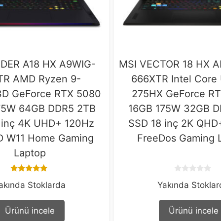
IDER A18 HX A9WIG-
MSI VECTOR 18 HX A
TR AMD Ryzen 9-
666XTR Intel Core 
D GeForce RTX 5080
275HX GeForce R
75W 64GB DDR5 2TB
16GB 175W 32GB D
 inç 4K UHD+ 120Hz
SSD 18 inç 2K QHD
D W11 Home Gaming
FreeDos Gaming 
Laptop
5.00
0
akında Stoklarda
Yakında Stokla
out of 5
o
u
t
o
Ürünü incele
Ürünü incele
f
5