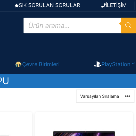
SIK SORULAN SORULAR
İLETİŞİM
Products
search
Çevre Birimleri
PlayStation
PU