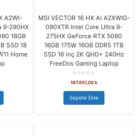
X A2WI-
MSI VECTOR 16 HX AI A2XWIG-
ra 9-290HX
090XTR Intel Core Ultra 9-
080 16GB
275HX GeForce RTX 5080
B SSD 18
16GB 175W 16GB DDR5 1TB
 W11 Home
SSD 16 inç 2K QHD+ 240Hz
op
FreeDos Gaming Laptop
0
167.651,00
₺
o
u
t
o
Sepete Ekle
f
5