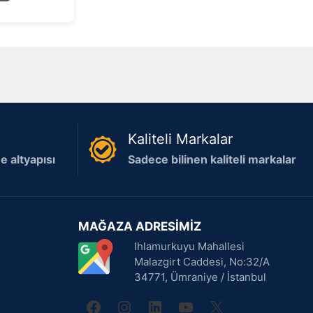
Kaliteli Markalar
 altyapısı
Sadece bilinen kaliteli markalar
MAĞAZA ADRESİMİZ
Ihlamurkuyu Mahallesi
Malazgirt Caddesi, No:32/A
34771, Ümraniye / İstanbul
facebook
instagram
linkedin
youtube
X