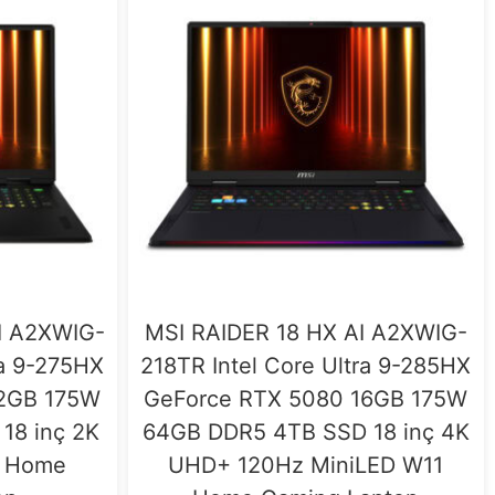
I A2XWIG-
MSI RAIDER 18 HX AI A2XWIG-
ra 9-275HX
218TR Intel Core Ultra 9-285HX
12GB 175W
GeForce RTX 5080 16GB 175W
18 inç 2K
64GB DDR5 4TB SSD 18 inç 4K
 Home
UHD+ 120Hz MiniLED W11