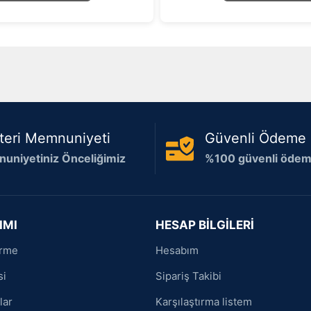
teri Memnuniyeti
Güvenli Ödeme
uniyetiniz Önceliğimiz
%100 güvenli ödeme
IMI
HESAP BİLGİLERİ
irme
Hesabım
si
Sipariş Takibi
lar
Karşılaştırma listem