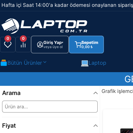
İçeriğe
Hafta içi Saat 14:00'a kadar ödemesi onaylanan sipariş
atla
0
0
Giriş Yap
Sepetim
▾
veya üye ol
0,00
₺
Bütün Ürünler
Laptop
G
Grafik işlem
Arama
Fiyat