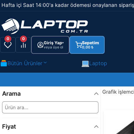
İçeriğe
Hafta içi Saat 14:00'a kadar ödemesi onaylanan sipariş
atla
0
0
Giriş Yap
Sepetim
▾
veya üye ol
0,00
₺
Bütün Ürünler
Laptop
Grafik işlem
Arama
Fiyat