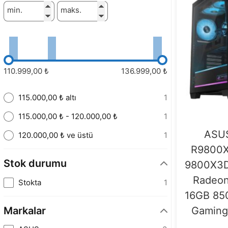
min.
maks.
110.999,00 ₺
136.999,00 ₺
115.000,00 ₺ altı
1
115.000,00 ₺ - 120.000,00 ₺
1
ASU
120.000,00 ₺ ve üstü
1
R9800X
Stok durumu
9800X3D
Radeon
Stokta
1
16GB 85
Markalar
Gaming 