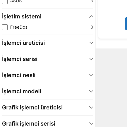
ASUS
3
İşletim sistemi
FreeDos
3
İşlemci üreticisi
AMD
3
İşlemci serisi
Ryzen 7
3
İşlemci nesli
AMD Ryzen 9. Nesil
3
İşlemci modeli
Grafik işlemci üreticisi
AMD
3
Grafik işlemci serisi