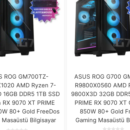
S ROG GM700TZ-
ASUS ROG G700 G
1020 AMD Ryzen 7-
R9800X0560 AMD R
 16GB DDR5 1TB SSD
9800X3D 32GB DDR5
 RX 9070 XT PRIME
PRIME RX 9070 XT
0W 80+ Gold FreeDos
850W 80+ Gold F
Masaüstü Bilgisayar
Gaming Masaüstü Bi