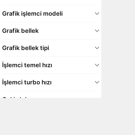
Radeon RX 9000 Serisi
3
Grafik işlemci modeli
Radeon RX 9070 XT
3
Grafik bellek
16 GB
3
Grafik bellek tipi
GDDR6
3
İşlemci temel hızı
3,8 GHz
1
İşlemci turbo hızı
4,7 GHz
2
5,2 GHz
2
Çekirdek sayısı
5,5 GHz
1
8 Çekirdek
3
İş parçacığı sayısı
16 İş parçacığı
3
Ön bellek