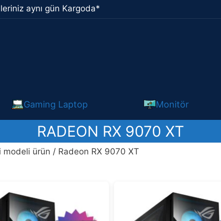
leriniz aynı gün Kargoda*
Gaming Laptop
Monitör
RADEON RX 9070 XT
ci modeli ürün / Radeon RX 9070 XT