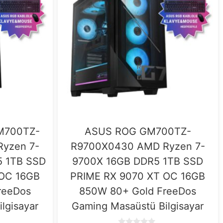
M700TZ-
ASUS ROG GM700TZ-
yzen 7-
R9700X0430 AMD Ryzen 7-
 1TB SSD
9700X 16GB DDR5 1TB SSD
 OC 16GB
PRIME RX 9070 XT OC 16GB
reeDos
850W 80+ Gold FreeDos
lgisayar
Gaming Masaüstü Bilgisayar