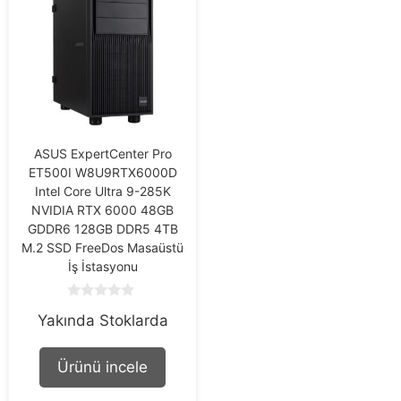
ASUS ExpertCenter Pro
ET500I W8U9RTX6000D
Intel Core Ultra 9-285K
NVIDIA RTX 6000 48GB
GDDR6 128GB DDR5 4TB
M.2 SSD FreeDos Masaüstü
İş İstasyonu
0
Yakında Stoklarda
o
u
t
o
Ürünü incele
f
5