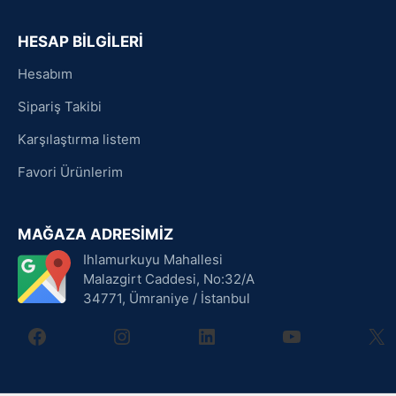
HESAP BİLGİLERİ
Hesabım
Sipariş Takibi
Karşılaştırma listem
Favori Ürünlerim
MAĞAZA ADRESİMİZ
Ihlamurkuyu Mahallesi
Malazgirt Caddesi, No:32/A
34771, Ümraniye / İstanbul
facebook
instagram
linkedin
youtube
X