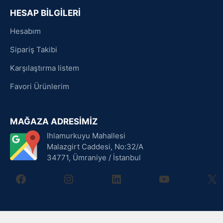
HESAP BİLGİLERİ
Hesabım
Sipariş Takibi
Karşılaştırma listem
Favori Ürünlerim
MAĞAZA ADRESİMİZ
Ihlamurkuyu Mahallesi
Malazgirt Caddesi, No:32/A
34771, Ümraniye / İstanbul
facebook
instagram
linkedin
youtube
X