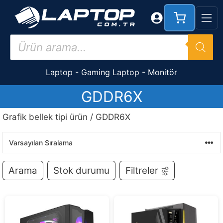
İçeriğe
atla
Products
search
Laptop
-
Gaming Laptop
-
Monitör
GDDR6X
Grafik bellek tipi ürün / GDDR6X
Arama
Stok durumu
Filtreler