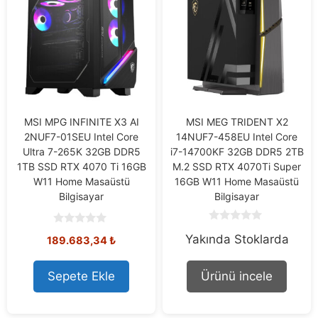
MSI MPG INFINITE X3 AI
MSI MEG TRIDENT X2
2NUF7-01SEU Intel Core
14NUF7-458EU Intel Core
Ultra 7-265K 32GB DDR5
i7-14700KF 32GB DDR5 2TB
1TB SSD RTX 4070 Ti 16GB
M.2 SSD RTX 4070Ti Super
W11 Home Masaüstü
16GB W11 Home Masaüstü
Bilgisayar
Bilgisayar
0
0
Yakında Stoklarda
o
189.683,34
₺
o
u
u
t
t
o
o
Sepete Ekle
Ürünü incele
f
f
5
5