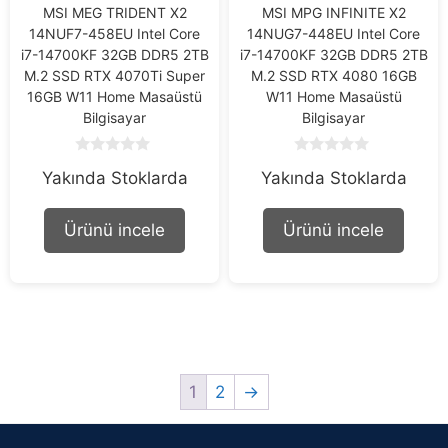
MSI MEG TRIDENT X2
MSI MPG INFINITE X2
14NUF7-458EU Intel Core
14NUG7-448EU Intel Core
i7-14700KF 32GB DDR5 2TB
i7-14700KF 32GB DDR5 2TB
M.2 SSD RTX 4070Ti Super
M.2 SSD RTX 4080 16GB
16GB W11 Home Masaüstü
W11 Home Masaüstü
Bilgisayar
Bilgisayar
0
0
Yakında Stoklarda
Yakında Stoklarda
o
o
u
u
t
t
o
o
Ürünü incele
Ürünü incele
f
f
5
5
1
2
→