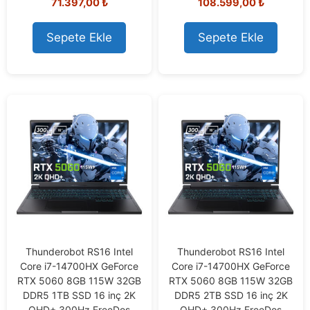
71.397,00
₺
108.599,00
₺
o
o
u
u
t
t
o
o
Sepete Ekle
Sepete Ekle
f
f
5
5
Thunderobot RS16 Intel
Thunderobot RS16 Intel
Core i7-14700HX GeForce
Core i7-14700HX GeForce
RTX 5060 8GB 115W 32GB
RTX 5060 8GB 115W 32GB
DDR5 1TB SSD 16 inç 2K
DDR5 2TB SSD 16 inç 2K
QHD+ 300Hz FreeDos
QHD+ 300Hz FreeDos