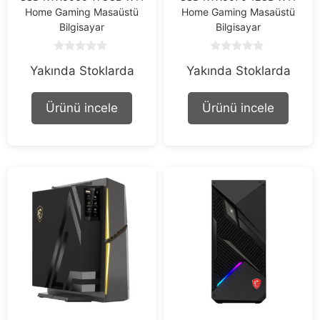
Home Gaming Masaüstü
Home Gaming Masaüstü
Bilgisayar
Bilgisayar
0
0
Yakında Stoklarda
Yakında Stoklarda
o
o
u
u
t
t
o
o
Ürünü incele
Ürünü incele
f
f
5
5