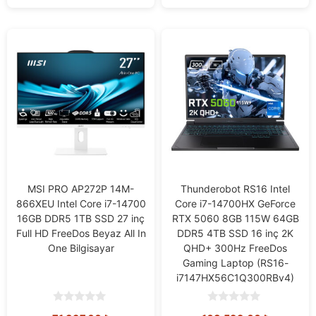
MSI PRO AP272P 14M-
Thunderobot RS16 Intel
866XEU Intel Core i7-14700
Core i7-14700HX GeForce
16GB DDR5 1TB SSD 27 inç
RTX 5060 8GB 115W 64GB
Full HD FreeDos Beyaz All In
DDR5 4TB SSD 16 inç 2K
One Bilgisayar
QHD+ 300Hz FreeDos
Gaming Laptop (RS16-
i7147HX56C1Q300RBv4)
0
0