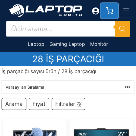
İçeriğe
atla
Products
search
Laptop
-
Gaming Laptop
-
Monitör
28 İŞ PARÇACIĞI
İş parçacığı sayısı ürün / 28 İş parçacığı
Arama
Fiyat
Filtreler