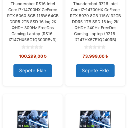
Thunderobot RS16 Intel
Thunderobot RZ16 Intel
Core i7-14700HX GeForce
Core i7-14700HX GeForce
RTX 5060 8GB 115W 64GB
RTX 5070 8GB 115W 32GB
DDR5 2TB SSD 16 inç 2K
DDR5 1TB SSD 16 inç 2K
QHD+ 300Hz FreeDos
QHD+ 240Hz FreeDos
Gaming Laptop (RS16-
Gaming Laptop (RZ16-
i7147HX56C1Q300RBv3)
i7147HX57E1Q240RB)
0
0
100.299,00
₺
73.999,00
₺
o
o
u
u
t
t
o
o
Sepete Ekle
Sepete Ekle
f
f
5
5