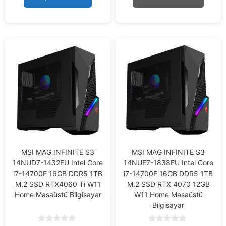
5
5
MSI MAG INFINITE S3
MSI MAG INFINITE S3
14NUD7-1432EU Intel Core
14NUE7-1838EU Intel Core
i7-14700F 16GB DDR5 1TB
i7-14700F 16GB DDR5 1TB
M.2 SSD RTX4060 Ti W11
M.2 SSD RTX 4070 12GB
Home Masaüstü Bilgisayar
W11 Home Masaüstü
Bilgisayar