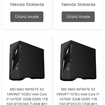
0
0
Yakında Stoklarda
Yakında Stoklarda
o
o
u
u
t
t
o
o
Ürünü incele
Ürünü incele
f
f
5
5
MSI MAG INFINITE S3
MSI MAG INFINITE S3
14NVM7-102EU Intel Core
14NVP7-101EU Intel Core i7-
i7-14700F 32GB DDR5 1TB
14700F 32GB DDR5 1TB
SSD RTX5060 Ti 8GB W11
SSD RTX5070 12GB W11