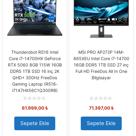
Thunderobot RS16 Intel
MSI PRO AP272P 14M-
Core i7-14700HX GeForce
865XEU Intel Core i7-14700
RTX 5060 8GB 115W 16GB
16GB DDR5 1TB SSD 27 inç
DDR5 1TB SSD 16 inç 2K
Full HD FreeDos All In One
QHD+ 300Hz FreeDos
Bilgisayar
Gaming Laptop (RS16-
i7147HX56C1Q300RB)
0
0
61.999,00
₺
71.397,00
₺
o
o
u
u
t
t
o
o
Sepete Ekle
Sepete Ekle
f
f
5
5