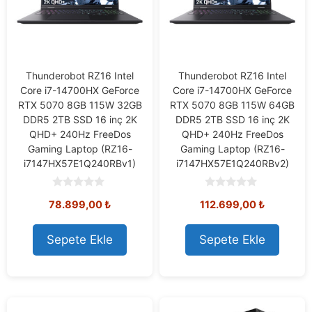
Thunderobot RZ16 Intel
Thunderobot RZ16 Intel
Core i7-14700HX GeForce
Core i7-14700HX GeForce
RTX 5070 8GB 115W 32GB
RTX 5070 8GB 115W 64GB
DDR5 2TB SSD 16 inç 2K
DDR5 2TB SSD 16 inç 2K
QHD+ 240Hz FreeDos
QHD+ 240Hz FreeDos
Gaming Laptop (RZ16-
Gaming Laptop (RZ16-
i7147HX57E1Q240RBv1)
i7147HX57E1Q240RBv2)
0
0
78.899,00
₺
112.699,00
₺
o
o
u
u
t
t
o
o
Sepete Ekle
Sepete Ekle
f
f
5
5