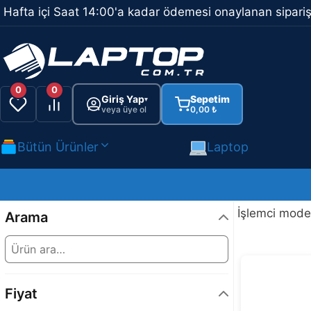
İçeriğe
Hafta içi Saat 14:00'a kadar ödemesi onaylanan sipariş
atla
0
0
Giriş Yap
Sepetim
▾
veya üye ol
0,00
₺
Bütün Ürünler
Laptop
İşlemci mode
Arama
Fiyat