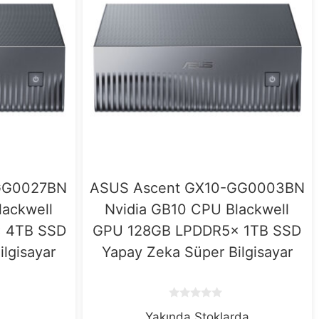
GG0027BN
ASUS Ascent GX10-GG0003BN
lackwell
Nvidia GB10 CPU Blackwell
 4TB SSD
GPU 128GB LPDDR5x 1TB SSD
lgisayar
Yapay Zeka Süper Bilgisayar
0
Yakında Stoklarda
o