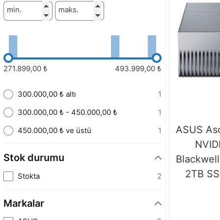
min.
maks.
271.899,00 ₺
493.999,00 ₺
300.000,00 ₺ altı
1
300.000,00 ₺ - 450.000,00 ₺
1
ASUS As
450.000,00 ₺ ve üstü
1
NVID
Stok durumu
Blackwel
2TB SS
Stokta
2
Markalar