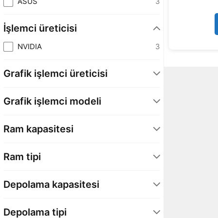
ASUS
3
İşlemci üreticisi
NVIDIA
3
Grafik işlemci üreticisi
NVIDIA
3
Grafik işlemci modeli
Blackwell (GB10)
3
Ram kapasitesi
128 GB
3
Ram tipi
DDR5
1
Depolama kapasitesi
LPDDR5
2
1 TB
1
Depolama tipi