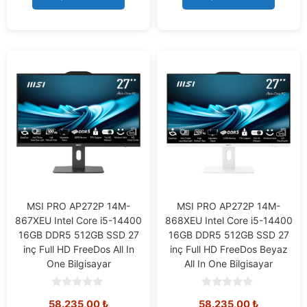
5
5
MSI PRO AP272P 14M-
MSI PRO AP272P 14M-
867XEU Intel Core i5-14400
868XEU Intel Core i5-14400
16GB DDR5 512GB SSD 27
16GB DDR5 512GB SSD 27
inç Full HD FreeDos All In
inç Full HD FreeDos Beyaz
One Bilgisayar
All In One Bilgisayar
0
0
58.235,00
₺
58.235,00
₺
o
o