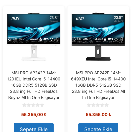
MSI PRO AP242P 14M-
MSI PRO AP242P 14M-
1201EU Intel Core i5-14400
649XEU Intel Core i5-14400
16GB DDR5 512GB SSD
16GB DDR5 512GB SSD
23.8 inç Full HD FreeDos
23.8 inç Full HD FreeDos All
Beyaz All In One Bilgisayar
In One Bilgisayar
0
0
55.355,00
₺
55.355,00
₺
o
o
u
u
t
t
o
o
Sepete Ekle
Sepete Ekle
f
f