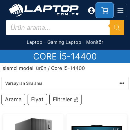
İçeriğe
atla
Products
search
Laptop
-
Gaming Laptop
-
Monitör
CORE I5-14400
İşlemci modeli ürün / Core i5-14400
Arama
Fiyat
Filtreler