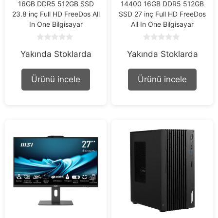
16GB DDR5 512GB SSD
14400 16GB DDR5 512GB
23.8 inç Full HD FreeDos All
SSD 27 inç Full HD FreeDos
In One Bilgisayar
All In One Bilgisayar
0
0
Yakında Stoklarda
Yakında Stoklarda
o
o
u
u
t
t
o
o
Ürünü incele
Ürünü incele
f
f
5
5