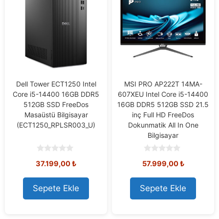
Dell Tower ECT1250 Intel
MSI PRO AP222T 14MA-
Core i5-14400 16GB DDR5
607XEU Intel Core i5-14400
512GB SSD FreeDos
16GB DDR5 512GB SSD 21.5
Masaüstü Bilgisayar
inç Full HD FreeDos
(ECT1250_RPLSR003_U)
Dokunmatik All In One
Bilgisayar
0
0
37.199,00
₺
57.999,00
₺
o
o
u
u
t
t
o
o
Sepete Ekle
Sepete Ekle
f
f
5
5