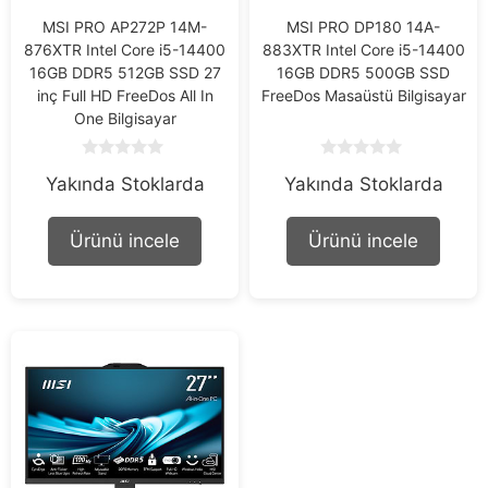
MSI PRO AP272P 14M-
MSI PRO DP180 14A-
876XTR Intel Core i5-14400
883XTR Intel Core i5-14400
16GB DDR5 512GB SSD 27
16GB DDR5 500GB SSD
inç Full HD FreeDos All In
FreeDos Masaüstü Bilgisayar
One Bilgisayar
0
0
Yakında Stoklarda
Yakında Stoklarda
o
o
u
u
t
t
o
o
Ürünü incele
Ürünü incele
f
f
5
5