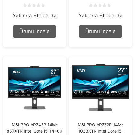
0
0
Yakında Stoklarda
Yakında Stoklarda
o
o
u
u
t
t
o
o
Ürünü incele
Ürünü incele
f
f
5
5
MSI PRO AP242P 14M-
MSI PRO AP272P 14M-
887XTR Intel Core i5-14400
1033XTR Intel Core i5-