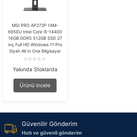
MSI PRO AP272P 14M-
695EU Intel Core i5-14400
16GB DDR5 512GB SSD 27
inç Full HD Windows 11 Pro
Siyah All In One Bilgisayar
0
Yakında Stoklarda
o
u
t
o
Ürünü incele
f
5
Güvenilir Gönderim
Hızlı ve güvenli gönderim