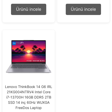
t
t
o
o
Ürünü incele
Ürünü incele
f
f
5
5
Lenovo ThinkBook 14 G6 IRL
21KG004NTRV4 Intel Core
i7-13700H 16GB DDR5 2TB
SSD 14 inç 60Hz WUXGA
FreeDos Laptop