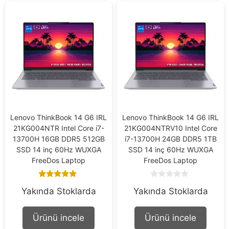
Lenovo ThinkBook 14 G6 IRL
Lenovo ThinkBook 14 G6 IRL
21KG004NTR Intel Core i7-
21KG004NTRV10 Intel Core
13700H 16GB DDR5 512GB
i7-13700H 24GB DDR5 1TB
SSD 14 inç 60Hz WUXGA
SSD 14 inç 60Hz WUXGA
FreeDos Laptop
FreeDos Laptop
5.00
0
Yakında Stoklarda
Yakında Stoklarda
out of 5
o
u
t
o
Ürünü incele
Ürünü incele
f
5