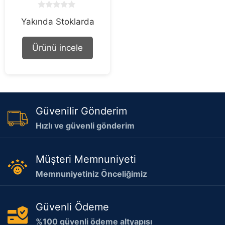
0
Yakında Stoklarda
o
u
t
o
Ürünü incele
f
5
Güvenilir Gönderim
Hızlı ve güvenli gönderim
Müşteri Memnuniyeti
Memnuniyetiniz Önceliğimiz
Güvenli Ödeme
%100 güvenli ödeme altyapısı