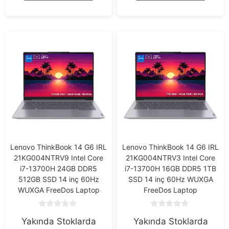
Lenovo ThinkBook 14 G6 IRL
Lenovo ThinkBook 14 G6 IRL
21KG004NTRV9 Intel Core
21KG004NTRV3 Intel Core
i7-13700H 24GB DDR5
i7-13700H 16GB DDR5 1TB
512GB SSD 14 inç 60Hz
SSD 14 inç 60Hz WUXGA
WUXGA FreeDos Laptop
FreeDos Laptop
0
0
Yakında Stoklarda
Yakında Stoklarda
o
o
u
u