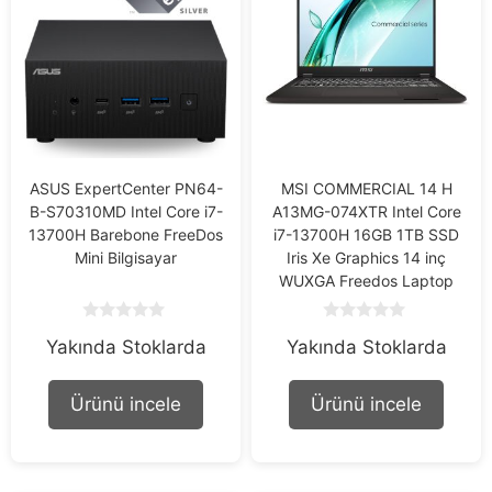
ASUS ExpertCenter PN64-
MSI COMMERCIAL 14 H
B-S70310MD Intel Core i7-
A13MG-074XTR Intel Core
13700H Barebone FreeDos
i7-13700H 16GB 1TB SSD
Mini Bilgisayar
Iris Xe Graphics 14 inç
WUXGA Freedos Laptop
0
0
Yakında Stoklarda
Yakında Stoklarda
o
o
u
u
t
t
o
o
Ürünü incele
Ürünü incele
f
f
5
5