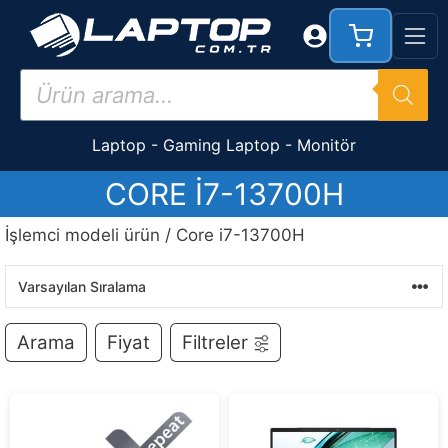
İçeriğe
atla
Products
search
Laptop
-
Gaming Laptop
-
Monitör
CORE I7-13700H
İşlemci modeli ürün / Core i7-13700H
Arama
Fiyat
Filtreler