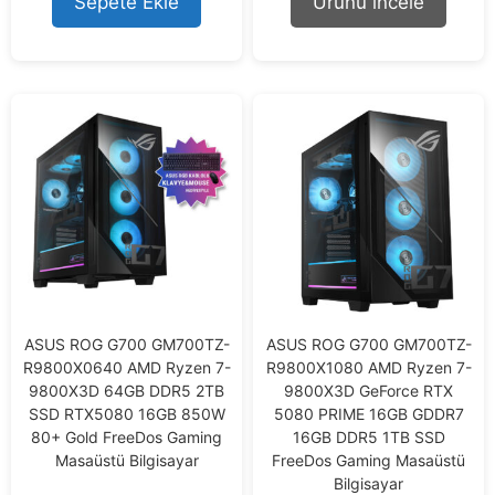
Sepete Ekle
Ürünü incele
f
5
ASUS ROG G700 GM700TZ-
ASUS ROG G700 GM700TZ-
R9800X0640 AMD Ryzen 7-
R9800X1080 AMD Ryzen 7-
9800X3D 64GB DDR5 2TB
9800X3D GeForce RTX
SSD RTX5080 16GB 850W
5080 PRIME 16GB GDDR7
80+ Gold FreeDos Gaming
16GB DDR5 1TB SSD
Masaüstü Bilgisayar
FreeDos Gaming Masaüstü
Bilgisayar