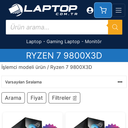
İçeriğe
atla
Products
search
Laptop
-
Gaming Laptop
-
Monitör
RYZEN 7 9800X3D
İşlemci modeli ürün / Ryzen 7 9800X3D
Arama
Fiyat
Filtreler