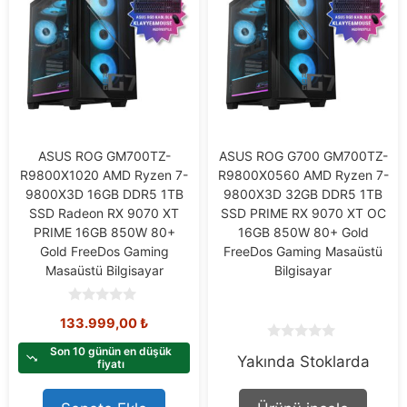
ASUS ROG GM700TZ-
ASUS ROG G700 GM700TZ-
R9800X1020 AMD Ryzen 7-
R9800X0560 AMD Ryzen 7-
9800X3D 16GB DDR5 1TB
9800X3D 32GB DDR5 1TB
SSD Radeon RX 9070 XT
SSD PRIME RX 9070 XT OC
PRIME 16GB 850W 80+
16GB 850W 80+ Gold
Gold FreeDos Gaming
FreeDos Gaming Masaüstü
Masaüstü Bilgisayar
Bilgisayar
0
133.999,00
₺
o
u
0
t
Son 10 günün en düşük
Yakında Stoklarda
o
o
fiyatı
u
f
t
5
o