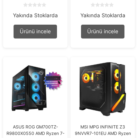
0
0
Yakında Stoklarda
Yakında Stoklarda
o
o
u
u
t
t
o
o
Ürünü incele
Ürünü incele
f
f
5
5
ASUS ROG GM700TZ-
MSI MPG INFINITE Z3
R9800X0550 AMD Ryzen 7-
9NVVR7-101EU AMD Ryzen