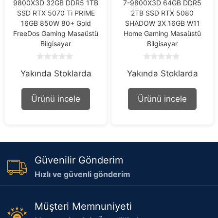
9800X3D 32GB DDR5 1TB
7-9800X3D 64GB DDR5
SSD RTX 5070 Ti PRIME
2TB SSD RTX 5080
16GB 850W 80+ Gold
SHADOW 3X 16GB W11
FreeDos Gaming Masaüstü
Home Gaming Masaüstü
Bilgisayar
Bilgisayar
0
0
Yakında Stoklarda
Yakında Stoklarda
o
o
u
u
t
t
o
o
Ürünü incele
Ürünü incele
f
f
5
5
Güvenilir Gönderim
Hızlı ve güvenli gönderim
Müşteri Memnuniyeti