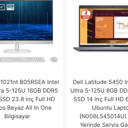
1021nt B05RSEA Intel
Dell Latitude 5450 I
tra 5-125U 16GB DDR5
Ultra 5-125U 8GB D
SD 23.8 inç Full HD
SSD 14 inç Full HD 
s Beyaz All In One
Ubuntu Lapt
Bilgisayar
(N006L545014U) –
Yerinde Servis Ga