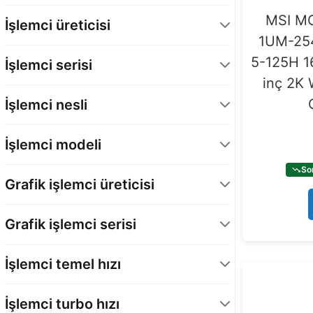
MSI M
İşlemci üreticisi
1UM-254
INTEL
28
5-125H 1
İşlemci serisi
inç 2K 
Core Ultra 5
28
İşlemci nesli
Intel Core Ultra 2. Nesil
5
İşlemci modeli
Intel Core Ultra 1. Nesil
23
So
Grafik işlemci üreticisi
INTEL
17
Grafik işlemci serisi
NVIDIA
1
GeForce RTX 50 Serisi
1
İşlemci temel hızı
Tümleşik - Intel
17
1,1 GHz
1
İşlemci turbo hızı