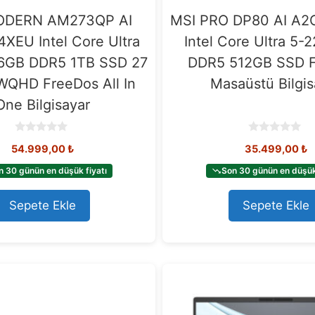
ODERN AM273QP AI
MSI PRO DP80 AI A
XEU Intel Core Ultra
Intel Core Ultra 5-
6GB DDR5 1TB SSD 27
DDR5 512GB SSD 
WQHD FreeDos All In
Masaüstü Bilgis
One Bilgisayar
0
0
54.999,00
₺
35.499,00
₺
o
o
u
u
t
t
n 30 günün en düşük fiyatı
Son 30 günün en düşük 
o
o
f
f
5
5
Sepete Ekle
Sepete Ekle