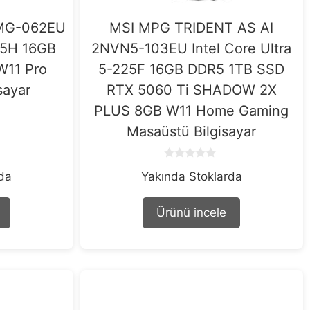
UMG-062EU
MSI MPG TRIDENT AS AI
125H 16GB
2NVN5-103EU Intel Core Ultra
W11 Pro
5-225F 16GB DDR5 1TB SSD
sayar
RTX 5060 Ti SHADOW 2X
PLUS 8GB W11 Home Gaming
Masaüstü Bilgisayar
0
rda
Yakında Stoklarda
o
u
t
o
Ürünü incele
f
5