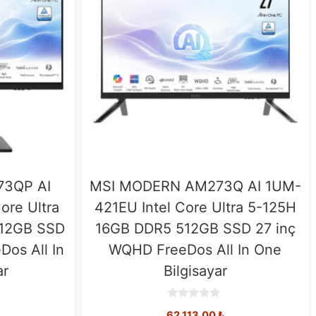
3QP AI
MSI MODERN AM273Q AI 1UM-
ore Ultra
421EU Intel Core Ultra 5-125H
512GB SSD
16GB DDR5 512GB SSD 27 inç
Dos All In
WQHD FreeDos All In One
ar
Bilgisayar
0
62.113,00
₺