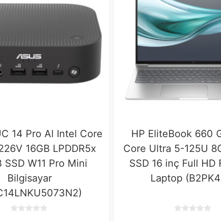
 14 Pro Al Intel Core
HP EliteBook 660 G
5-226V 16GB LPDDR5x
Core Ultra 5-125U 
 SSD W11 Pro Mini
SSD 16 inç Full HD
Bilgisayar
Laptop (B2PK4
C14LNKU5073N2)
0
0