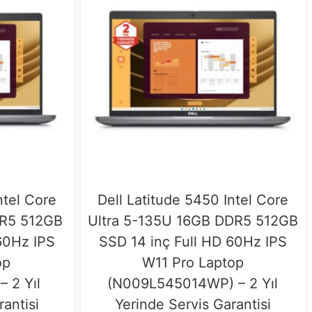
ntel Core
Dell Latitude 5450 Intel Core
DR5 512GB
Ultra 5-135U 16GB DDR5 512GB
60Hz IPS
SSD 14 inç Full HD 60Hz IPS
op
W11 Pro Laptop
 2 Yıl
(N009L545014WP) – 2 Yıl
rantisi
Yerinde Servis Garantisi