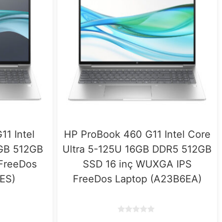
11 Intel
HP ProBook 460 G11 Intel Core
8GB 512GB
Ultra 5-125U 16GB DDR5 512GB
 FreeDos
SSD 16 inç WUXGA IPS
ES)
FreeDos Laptop (A23B6EA)
0