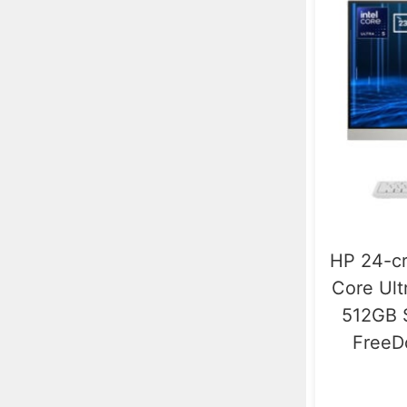
1 x Thunderbolt 4
1
2 x Thunderbolt 4
1
1 x USB-C
1
HP 24-cr
Core Ul
512GB S
FreeDo