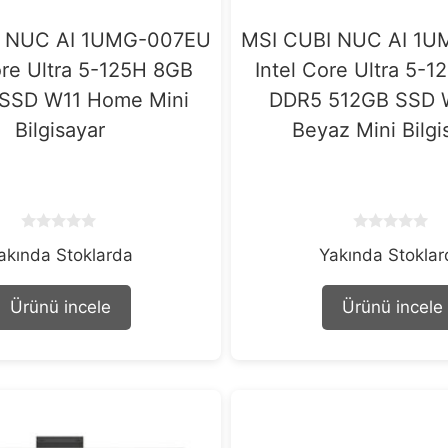
I NUC AI 1UMG-007EU
MSI CUBI NUC AI 1
ore Ultra 5-125H 8GB
Intel Core Ultra 5-
SSD W11 Home Mini
DDR5 512GB SSD 
Bilgisayar
Beyaz Mini Bilgi
0
0
akında Stoklarda
Yakında Stokla
o
o
u
u
t
t
o
o
Ürünü incele
Ürünü incele
f
f
5
5