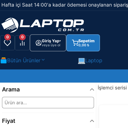
İçeriğe
Hafta içi Saat 14:00'a kadar ödemesi onaylanan sipariş
atla
0
0
Giriş Yap
Sepetim
▾
veya üye ol
0,00
₺
Bütün Ürünler
Laptop
İşlemci serisi
Arama
Fiyat