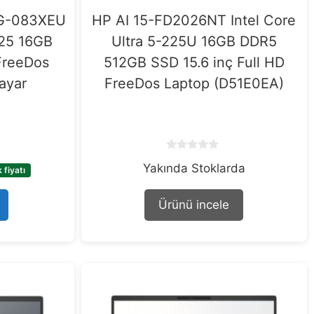
2G-083XEU
HP AI 15-FD2026NT Intel Core
225 16GB
Ultra 5-225U 16GB DDR5
FreeDos
512GB SSD 15.6 inç Full HD
ayar
FreeDos Laptop (D51E0EA)
0
Yakında Stoklarda
o
fiyatı
u
t
o
Ürünü incele
f
5