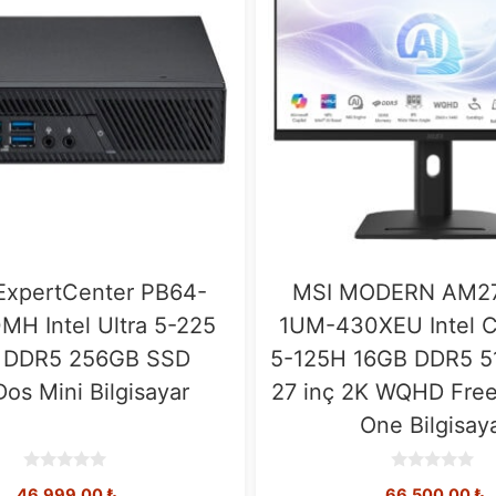
xpertCenter PB64-
MSI MODERN AM27
H Intel Ultra 5-225
1UM-430XEU Intel C
 DDR5 256GB SSD
5-125H 16GB DDR5 
os Mini Bilgisayar
27 inç 2K WQHD Free
One Bilgisay
0
0
46.999,00
₺
66.500,00
₺