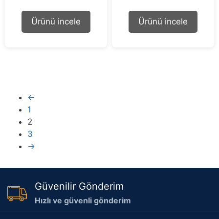
u
u
t
t
o
o
Ürünü incele
Ürünü incele
f
f
5
5
←
1
2
3
→
Güvenilir Gönderim
Hızlı ve güvenli gönderim