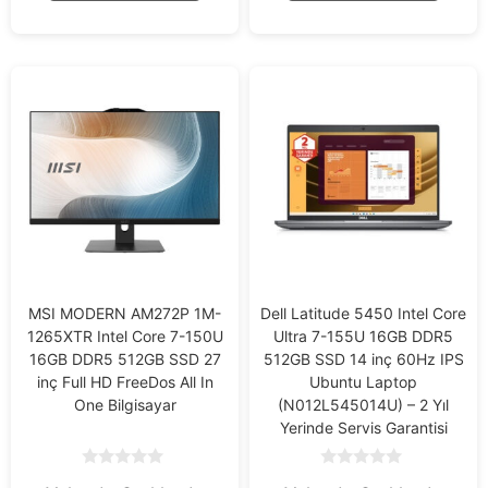
MSI MODERN AM272P 1M-
Dell Latitude 5450 Intel Core
1265XTR Intel Core 7-150U
Ultra 7-155U 16GB DDR5
16GB DDR5 512GB SSD 27
512GB SSD 14 inç 60Hz IPS
inç Full HD FreeDos All In
Ubuntu Laptop
One Bilgisayar
(N012L545014U) – 2 Yıl
Yerinde Servis Garantisi
0
0