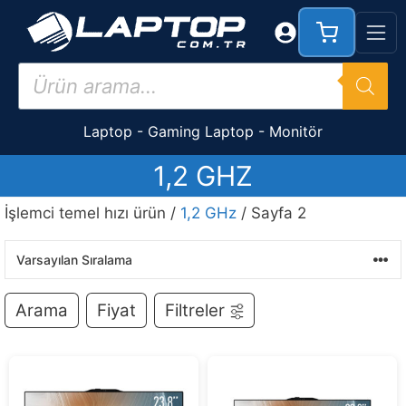
İçeriğe
atla
Products
search
Laptop
-
Gaming Laptop
-
Monitör
1,2 GHZ
İşlemci temel hızı ürün /
1,2 GHz
/ Sayfa 2
Arama
Fiyat
Filtreler