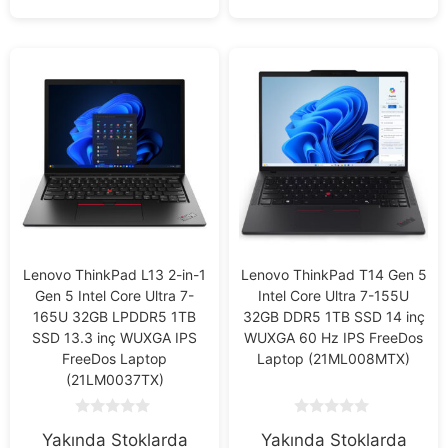
Lenovo ThinkPad L13 2-in-1
Lenovo ThinkPad T14 Gen 5
Gen 5 Intel Core Ultra 7-
Intel Core Ultra 7-155U
165U 32GB LPDDR5 1TB
32GB DDR5 1TB SSD 14 inç
SSD 13.3 inç WUXGA IPS
WUXGA 60 Hz IPS FreeDos
FreeDos Laptop
Laptop (21ML008MTX)
(21LM0037TX)
0
0
Yakında Stoklarda
Yakında Stoklarda
o
o