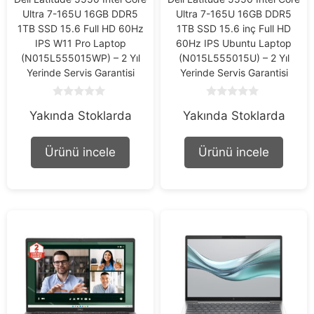
Ultra 7-165U 16GB DDR5
Ultra 7-165U 16GB DDR5
1TB SSD 15.6 Full HD 60Hz
1TB SSD 15.6 inç Full HD
IPS W11 Pro Laptop
60Hz IPS Ubuntu Laptop
(N015L555015WP) – 2 Yıl
(N015L555015U) – 2 Yıl
Yerinde Servis Garantisi
Yerinde Servis Garantisi
0
0
Yakında Stoklarda
Yakında Stoklarda
o
o
u
u
t
t
o
o
Ürünü incele
Ürünü incele
f
f
5
5