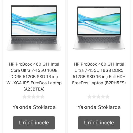
HP ProBook 460 G11 Intel
HP ProBook 460 G11 Intel
Core Ultra 7-155U 16GB
Ultra 7-155U 16GB DDR5
DDR5 512GB SSD 16 inç
512GB SSD 16 inç Full HD+
WUXGA IPS FreeDos Laptop
FreeDos Laptop (B2PH5ES)
(A23BTEA)
0
0
Yakında Stoklarda
Yakında Stoklarda
o
o
u
u
t
t
o
o
Ürünü incele
Ürünü incele
f
f
5
5