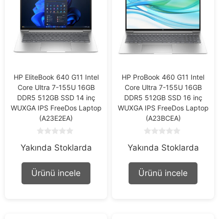
HP EliteBook 640 G11 Intel
HP ProBook 460 G11 Intel
Core Ultra 7-155U 16GB
Core Ultra 7-155U 16GB
DDR5 512GB SSD 14 inç
DDR5 512GB SSD 16 inç
WUXGA IPS FreeDos Laptop
WUXGA IPS FreeDos Laptop
(A23E2EA)
(A23BCEA)
0
0
Yakında Stoklarda
Yakında Stoklarda
o
o
u
u
t
t
o
o
Ürünü incele
Ürünü incele
f
f
5
5