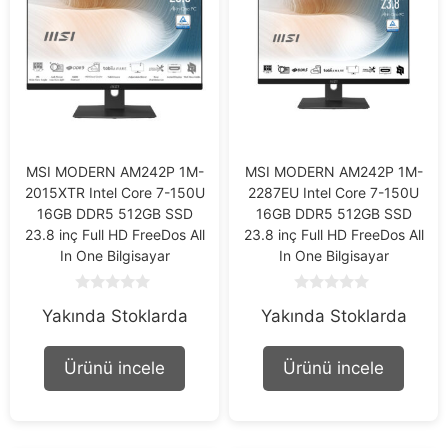
MSI MODERN AM242P 1M-
MSI MODERN AM242P 1M-
2015XTR Intel Core 7-150U
2287EU Intel Core 7-150U
16GB DDR5 512GB SSD
16GB DDR5 512GB SSD
23.8 inç Full HD FreeDos All
23.8 inç Full HD FreeDos All
In One Bilgisayar
In One Bilgisayar
0
0
Yakında Stoklarda
Yakında Stoklarda
o
o
u
u
t
t
o
o
Ürünü incele
Ürünü incele
f
f
5
5