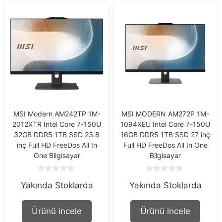
MSI Modern AM242TP 1M-
MSI MODERN AM272P 1M-
2012XTR Intel Core 7-150U
1094XEU Intel Core 7-150U
32GB DDR5 1TB SSD 23.8
16GB DDR5 1TB SSD 27 inç
inç Full HD FreeDos All In
Full HD FreeDos All In One
One Bilgisayar
Bilgisayar
0
0
Yakında Stoklarda
Yakında Stoklarda
o
o
u
u
t
t
o
o
Ürünü incele
Ürünü incele
f
f
5
5