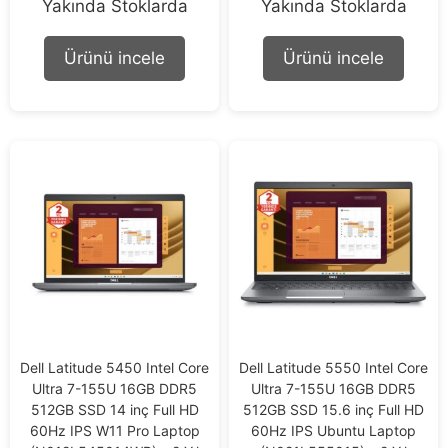
Yakında Stoklarda
Yakında Stoklarda
o
o
u
u
t
t
o
o
Ürünü incele
Ürünü incele
f
f
5
5
Dell Latitude 5450 Intel Core
Dell Latitude 5550 Intel Core
Ultra 7-155U 16GB DDR5
Ultra 7-155U 16GB DDR5
512GB SSD 14 inç Full HD
512GB SSD 15.6 inç Full HD
60Hz IPS W11 Pro Laptop
60Hz IPS Ubuntu Laptop