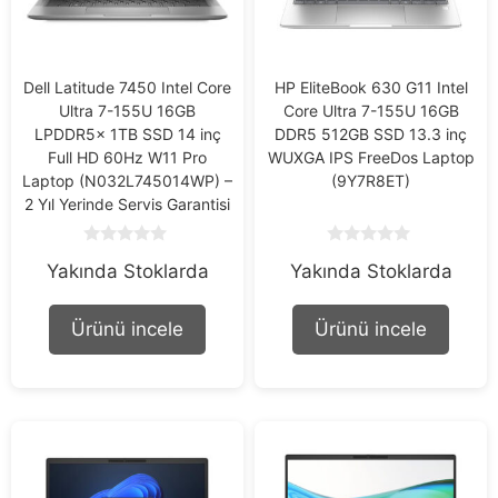
Dell Latitude 7450 Intel Core
HP EliteBook 630 G11 Intel
Ultra 7-155U 16GB
Core Ultra 7-155U 16GB
LPDDR5x 1TB SSD 14 inç
DDR5 512GB SSD 13.3 inç
Full HD 60Hz W11 Pro
WUXGA IPS FreeDos Laptop
Laptop (N032L745014WP) –
(9Y7R8ET)
2 Yıl Yerinde Servis Garantisi
0
0
Yakında Stoklarda
Yakında Stoklarda
o
o
u
u
t
t
o
o
Ürünü incele
Ürünü incele
f
f
5
5