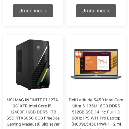
t
t
o
o
Ürünü incele
Ürünü incele
f
f
5
5
MSI MAG INFINITE E1 12TA-
Dell Latitude 5450 Intel Core
081XTR Intel Core i5-
Ultra 5-135U 16GB DDR5
12400F 16GB DDR5 1TB
512GB SSD 14 inç Full HD
SSD RTX3050 6GB FreeDos
60Hz IPS W11 Pro Laptop
Gaming Masaüstü Bilgisayar
(N009L545014WP) – 2 Yıl