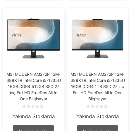
MSI MODERN AM272P 12M-
MSI MODERN AM272P 12M-
688XTR Intel Core i5-1235U
689XTR Intel Core i5-1235U
16GB DDR4 512GB SSD 27
16GB DDR4 1TB SSD 27 inç
inç Full HD FreeDos All In
Full HD FreeDos All In One
One Bilgisayar
Bilgisayar
0
0
Yakında Stoklarda
Yakında Stoklarda
o
o
u
u
t
t
o
o