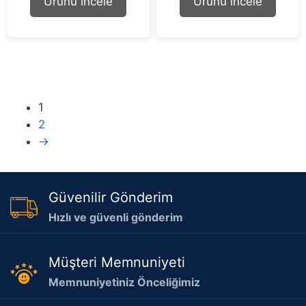
Ürünü incele
Ürünü incele
f
f
5
5
1
2
→
Güvenilir Gönderim
Hızlı ve güvenli gönderim
Müşteri Memnuniyeti
Memnuniyetiniz Önceliğimiz