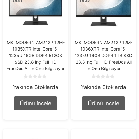
MSI MODERN AM242P 12M-
MSI MODERN AM242P 12M-
1035XTR Intel Core i5-
1036XTR Intel Core i5-
1235U 16GB DDR4 512GB
1235U 16GB DDR4 1TB SSD
SSD 23.8 inç Full HD
23.8 inç Full HD FreeDos All
FreeDos All In One Bilgisayar
In One Bilgisayar
0
0
Yakında Stoklarda
Yakında Stoklarda
o
o
u
u
t
t
o
o
Ürünü incele
Ürünü incele
f
f
5
5