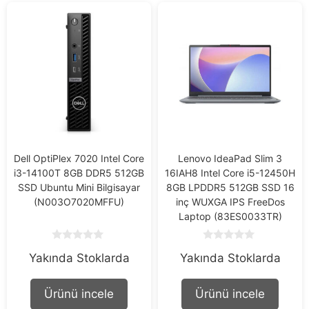
Dell OptiPlex 7020 Intel Core
Lenovo IdeaPad Slim 3
i3-14100T 8GB DDR5 512GB
16IAH8 Intel Core i5-12450H
SSD Ubuntu Mini Bilgisayar
8GB LPDDR5 512GB SSD 16
(N003O7020MFFU)
inç WUXGA IPS FreeDos
Laptop (83ES0033TR)
0
0
Yakında Stoklarda
Yakında Stoklarda
o
o
u
u
t
t
o
o
Ürünü incele
Ürünü incele
f
f
5
5