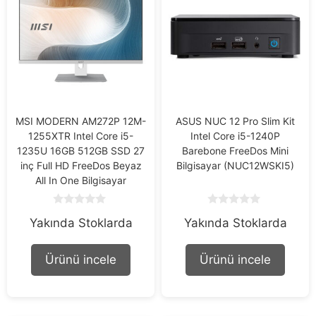
MSI MODERN AM272P 12M-
ASUS NUC 12 Pro Slim Kit
1255XTR Intel Core i5-
Intel Core i5-1240P
1235U 16GB 512GB SSD 27
Barebone FreeDos Mini
inç Full HD FreeDos Beyaz
Bilgisayar (NUC12WSKI5)
All In One Bilgisayar
0
0
Yakında Stoklarda
Yakında Stoklarda
o
o
u
u
t
t
o
o
Ürünü incele
Ürünü incele
f
f
5
5