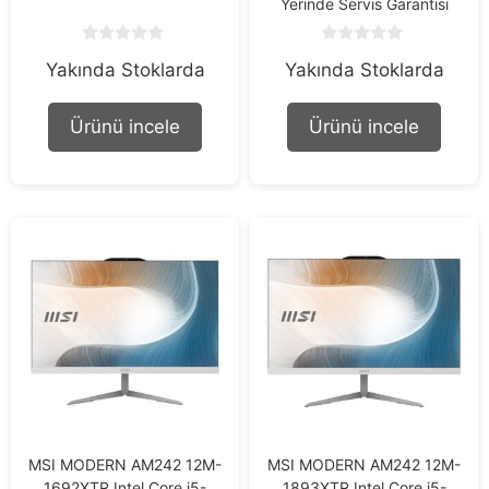
Yerinde Servis Garantisi
0
0
Yakında Stoklarda
Yakında Stoklarda
o
o
u
u
t
t
o
o
Ürünü incele
Ürünü incele
f
f
5
5
MSI MODERN AM242 12M-
MSI MODERN AM242 12M-
1692XTR Intel Core i5-
1893XTR Intel Core i5-