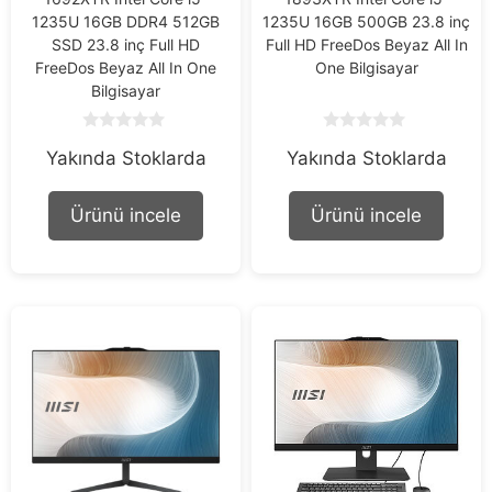
1235U 16GB DDR4 512GB
1235U 16GB 500GB 23.8 inç
SSD 23.8 inç Full HD
Full HD FreeDos Beyaz All In
FreeDos Beyaz All In One
One Bilgisayar
Bilgisayar
0
0
Yakında Stoklarda
Yakında Stoklarda
o
o
u
u
t
t
o
o
Ürünü incele
Ürünü incele
f
f
5
5