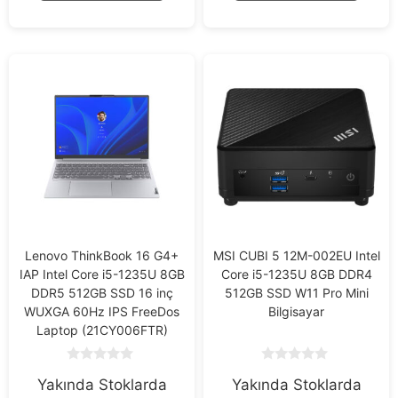
Lenovo ThinkBook 16 G4+
MSI CUBI 5 12M-002EU Intel
IAP Intel Core i5-1235U 8GB
Core i5-1235U 8GB DDR4
DDR5 512GB SSD 16 inç
512GB SSD W11 Pro Mini
WUXGA 60Hz IPS FreeDos
Bilgisayar
Laptop (21CY006FTR)
0
0
Yakında Stoklarda
Yakında Stoklarda
o
o
u
u