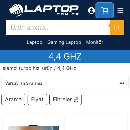
İçeriğe
atla
Products
search
Laptop
-
Gaming Laptop
-
Monitör
4,4 GHZ
İşlemci turbo hızı ürün / 4,4 GHz
Arama
Fiyat
Filtreler