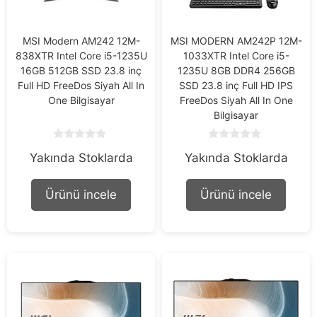
MSI Modern AM242 12M-
MSI MODERN AM242P 12M-
838XTR Intel Core i5-1235U
1033XTR Intel Core i5-
16GB 512GB SSD 23.8 inç
1235U 8GB DDR4 256GB
Full HD FreeDos Siyah All In
SSD 23.8 inç Full HD IPS
One Bilgisayar
FreeDos Siyah All In One
Bilgisayar
0
0
Yakında Stoklarda
Yakında Stoklarda
o
o
u
u
t
t
o
o
Ürünü incele
Ürünü incele
f
f
5
5