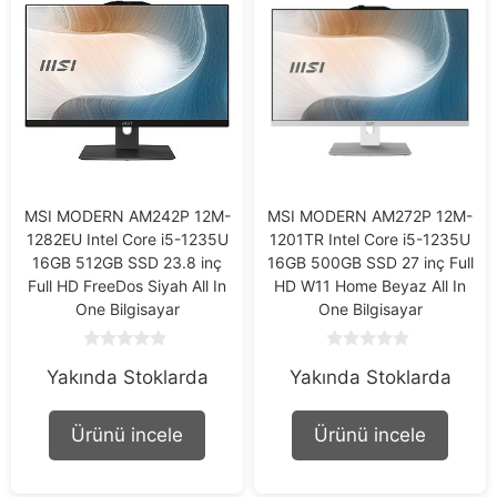
MSI MODERN AM242P 12M-
MSI MODERN AM272P 12M-
1282EU Intel Core i5-1235U
1201TR Intel Core i5-1235U
16GB 512GB SSD 23.8 inç
16GB 500GB SSD 27 inç Full
Full HD FreeDos Siyah All In
HD W11 Home Beyaz All In
One Bilgisayar
One Bilgisayar
0
0
Yakında Stoklarda
Yakında Stoklarda
o
o
u
u
t
t
o
o
Ürünü incele
Ürünü incele
f
f
5
5