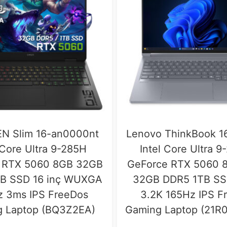
N Slim 16-an0000nt
Lenovo ThinkBook 1
 Core Ultra 9-285H
Intel Core Ultra 
 RTX 5060 8GB 32GB
GeForce RTX 5060 
B SSD 16 inç WUXGA
32GB DDR5 1TB SSD
z 3ms IPS FreeDos
3.2K 165Hz IPS F
 Laptop (BQ3Z2EA)
Gaming Laptop (21