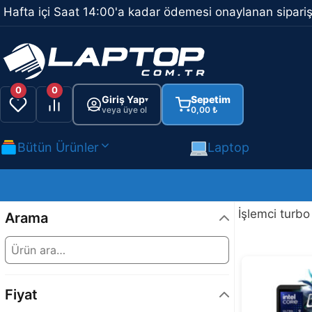
İçeriğe
Hafta içi Saat 14:00'a kadar ödemesi onaylanan sipariş
atla
0
0
Giriş Yap
Sepetim
▾
veya üye ol
0,00
₺
Bütün Ürünler
Laptop
İşlemci turbo
Arama
Fiyat