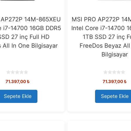
 AP272P 14M-865XEU
MSI PRO AP272P 14
re i7-14700 16GB DDR5
Intel Core i7-14700
SSD 27 inç Full HD
1TB SSD 27 inç F
All In One Bilgisayar
FreeDos Beyaz All
Bilgisayar
0
0
71.397,00
₺
71.397,00
₺
o
o
u
u
t
t
o
o
Sepete Ekle
Sepete Ekle
f
f
5
5