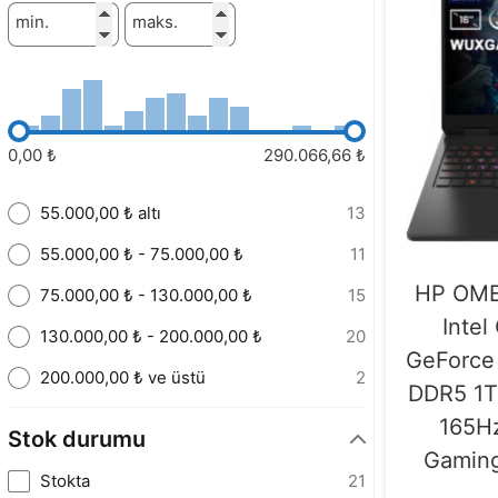
min.
maks.
0,00 ₺
290.066,66 ₺
55.000,00 ₺ altı
13
55.000,00 ₺ - 75.000,00 ₺
11
HP OME
75.000,00 ₺ - 130.000,00 ₺
15
Intel
130.000,00 ₺ - 200.000,00 ₺
20
GeForce
200.000,00 ₺ ve üstü
2
DDR5 1T
165H
Stok durumu
Gaming
Stokta
21