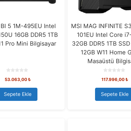
BI 5 1M-495EU Intel
MSI MAG INFINITE S
150U 16GB DDR5 1TB
101EU Intel Core i
 Pro Mini Bilgisayar
32GB DDR5 1TB SSD
12GB W11 Home 
Masaüstü Bilgis
0
0
53.063,00
₺
117.996,00
₺
o
o
u
u
t
t
o
o
Sepete Ekle
Sepete Ekle
f
f
5
5