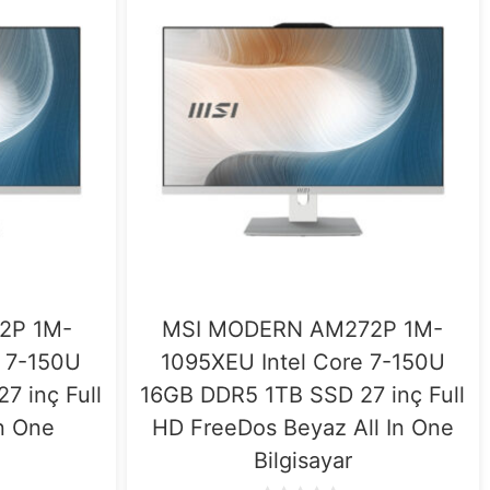
2P 1M-
MSI MODERN AM272P 1M-
e 7-150U
1095XEU Intel Core 7-150U
7 inç Full
16GB DDR5 1TB SSD 27 inç Full
In One
HD FreeDos Beyaz All In One
Bilgisayar