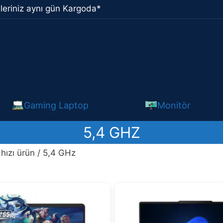
leriniz aynı gün Kargoda*
Gaming Laptop
Monitör
5,4 GHZ
 hızı ürün / 5,4 GHz