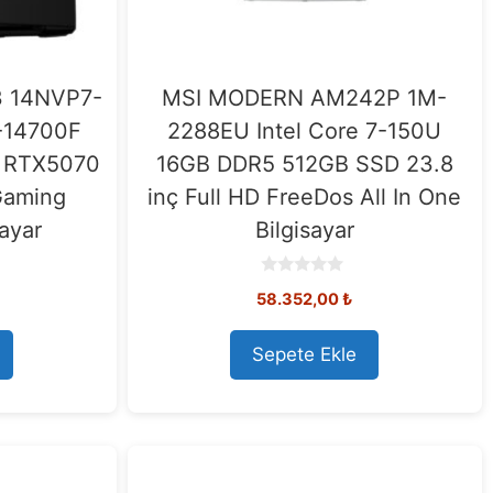
3 14NVP7-
MSI MODERN AM242P 1M-
7-14700F
2288EU Intel Core 7-150U
 RTX5070
16GB DDR5 512GB SSD 23.8
Gaming
inç Full HD FreeDos All In One
ayar
Bilgisayar
0
58.352,00
₺
o
u
t
o
Sepete Ekle
f
5