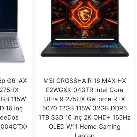
6p G6 IAX
MSI CROSSHAIR 16 MAX HX
9-275HX
E2WGXK-043TR Intel Core
8GB 115W
Ultra 9-275HX GeForce RTX
 16 inç
5070 12GB 115W 32GB DDR5
reeDos
1TB SSD 16 inç 2K QHD+ 165Hz
R0004CTX)
OLED W11 Home Gaming
Laptop