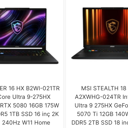
ER 16 HX B2WI-021TR
MSI STEALTH 18 
 Core Ultra 9-275HX
A2XWHG-024TR Int
 RTX 5080 16GB 175W
Ultra 9 275HX GeF
R5 1TB SSD 16 inç 2K
5070 Ti 12GB 14
 240Hz W11 Home
DDR5 2TB SSD 18 in