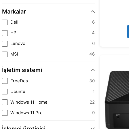
Markalar
Dell
6
HP
4
Lenovo
6
MSI
46
İşletim sistemi
FreeDos
30
Ubuntu
1
Windows 11 Home
22
Windows 11 Pro
9
İşlemci üreticisi