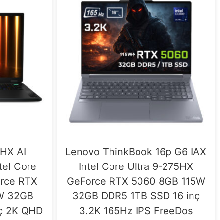
HX AI
Lenovo ThinkBook 16p G6 IAX
el Core
Intel Core Ultra 9-275HX
orce RTX
GeForce RTX 5060 8GB 115W
0W 32GB
32GB DDR5 1TB SSD 16 inç
ç 2K QHD
3.2K 165Hz IPS FreeDos