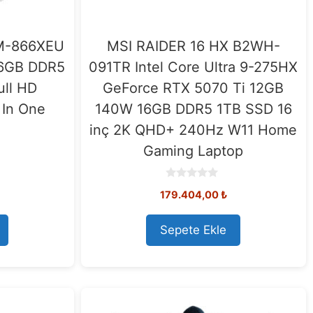
M-866XEU
MSI RAIDER 16 HX B2WH-
 16GB DDR5
091TR Intel Core Ultra 9-275HX
ull HD
GeForce RTX 5070 Ti 12GB
 In One
140W 16GB DDR5 1TB SSD 16
inç 2K QHD+ 240Hz W11 Home
Gaming Laptop
0
179.404,00
₺
o
u
t
o
Sepete Ekle
f
5