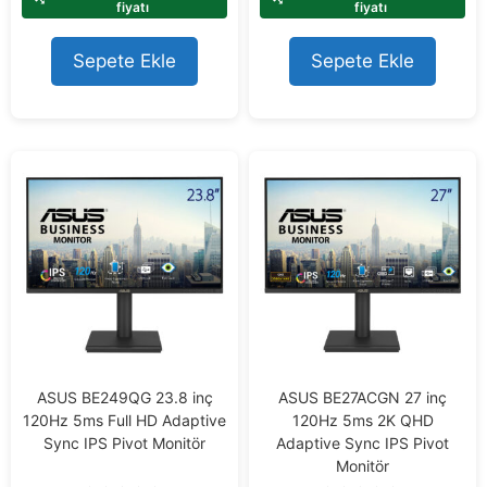
o
o
fiyatı
fiyatı
f
f
5
5
Sepete Ekle
Sepete Ekle
ASUS BE249QG 23.8 inç
ASUS BE27ACGN 27 inç
120Hz 5ms Full HD Adaptive
120Hz 5ms 2K QHD
Sync IPS Pivot Monitör
Adaptive Sync IPS Pivot
Monitör