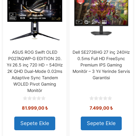
ASUS ROG Swift OLED
Dell SE2726HG 27 inç 240Hz
PG27AQWP-G EDITION 20.
0.5ms Full HD FreeSync
Yıl 26.5 inç 720 HD – 540Hz
Premium IPS Gaming
2K QHD Dual-Mode 0.02ms
Monitör – 3 Yıl Yerinde Servis
Adaptive Sync Tandem
Garantisi
WOLED Pivot Gaming
Monitör
0
0
81.999,00
₺
7.499,00
₺
o
o
u
u
t
t
o
o
Sepete Ekle
Sepete Ekle
f
f
5
5