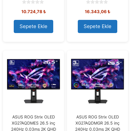
0
0
10.724,78
₺
16.343,06
₺
o
o
u
u
t
t
o
o
Sepete Ekle
Sepete Ekle
f
f
5
5
ASUS ROG Strix OLED
ASUS ROG Strix OLED
XG27AQDMES 26.5 inç
XG27AQDMGR 26.5 inç
240Hz 0.03ms 2K QHD
240Hz 0.03ms 2K QHD