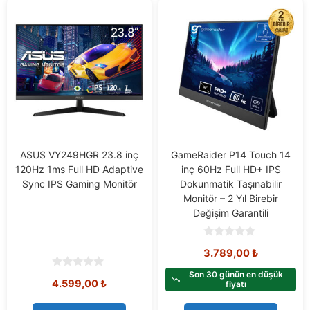
ASUS VY249HGR 23.8 inç
GameRaider P14 Touch 14
120Hz 1ms Full HD Adaptive
inç 60Hz Full HD+ IPS
Sync IPS Gaming Monitör
Dokunmatik Taşınabilir
Monitör – 2 Yıl Birebir
Değişim Garantili
0
3.789,00
₺
o
u
t
Son 30 günün en düşük
0
4.599,00
₺
o
fiyatı
o
f
u
5
t