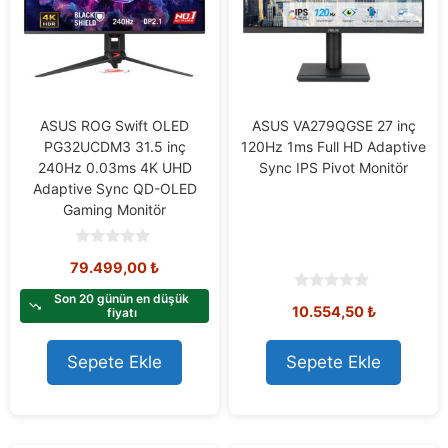
ASUS ROG Swift OLED
ASUS VA279QGSE 27 inç
PG32UCDM3 31.5 inç
120Hz 1ms Full HD Adaptive
240Hz 0.03ms 4K UHD
Sync IPS Pivot Monitör
Adaptive Sync QD-OLED
Gaming Monitör
0
79.499,00
₺
o
u
t
Son 20 günün en düşük
0
10.554,50
₺
o
fiyatı
o
f
u
5
t
o
Sepete Ekle
Sepete Ekle
f
5