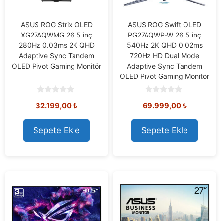
ASUS ROG Strix OLED
ASUS ROG Swift OLED
XG27AQWMG 26.5 inç
PG27AQWP-W 26.5 inç
280Hz 0.03ms 2K QHD
540Hz 2K QHD 0.02ms
Adaptive Sync Tandem
720Hz HD Dual Mode
OLED Pivot Gaming Monitör
Adaptive Sync Tandem
OLED Pivot Gaming Monitör
0
0
32.199,00
₺
69.999,00
₺
o
o
u
u
t
t
o
o
Sepete Ekle
Sepete Ekle
f
f
5
5