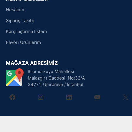
Hesabım
Sipariş Takibi
Karşılaştırma listem
Favori Ürünlerim
MAĞAZA ADRESİMİZ
Ihlamurkuyu Mahallesi
Malazgirt Caddesi, No:32/A
34771, Ümraniye / İstanbul
facebook
instagram
linkedin
youtube
X