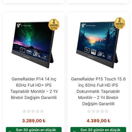
GameRaider P14 14 inç
GameRaider P15 Touch 15.6
60Hz Full HD+ IPS
inç 60Hz Full HD IPS
Taşınabilir Monitör – 2 Yıl
Dokunmatik Taşınabilir
Birebir Değişim Garantili
Monitör – 2 Yıl Birebir
Değişim Garantili
0
0
3.289,00
₺
4.389,00
₺
o
o
u
u
t
t
Son 30 günün en düşük
Son 30 günün en düşük