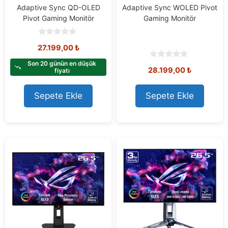
Adaptive Sync QD-OLED
Adaptive Sync WOLED Pivot
Pivot Gaming Monitör
Gaming Monitör
0
27.199,00
₺
o
u
t
Son 20 günün en düşük
0
28.199,00
₺
o
fiyatı
o
f
u
5
t
o
Sepete Ekle
Sepete Ekle
f
5