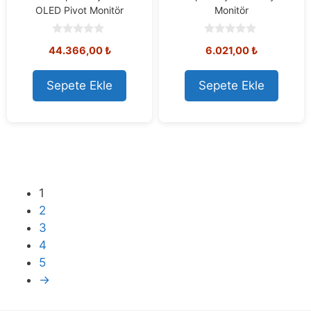
OLED Pivot Monitör
Monitör
0
0
44.366,00
₺
6.021,00
₺
o
o
u
u
t
t
o
o
Sepete Ekle
Sepete Ekle
f
f
5
5
1
2
3
4
5
→