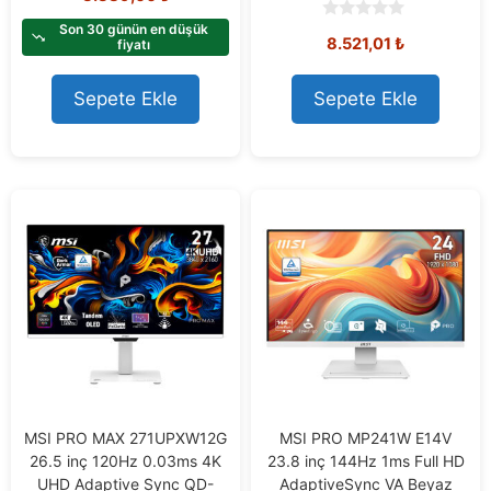
u
t
Son 30 günün en düşük
0
8.521,01
₺
o
fiyatı
o
f
u
5
t
o
Sepete Ekle
Sepete Ekle
f
5
MSI PRO MAX 271UPXW12G
MSI PRO MP241W E14V
26.5 inç 120Hz 0.03ms 4K
23.8 inç 144Hz 1ms Full HD
UHD Adaptive Sync QD-
AdaptiveSync VA Beyaz