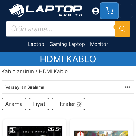
İçeriğe
atla
Products
search
Laptop
-
Gaming Laptop
-
Monitör
HDMI KABLO
Kablolar ürün / HDMI Kablo
Arama
Fiyat
Filtreler