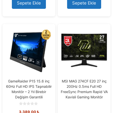
o
Sepete Ekle
Sepete Ekle
f
5
GameRaider P15 15.6 inç
MSI MAG 274CF E20 27 inç
60Hz Full HD IPS Taşınabilir
200Hz 0.5ms Full HD
Monitör – 2 Yıl Birebir
FreeSync Premium Rapid VA
Değişim Garantili
Kavisli Gaming Monitör
0
3.389,00
₺
o