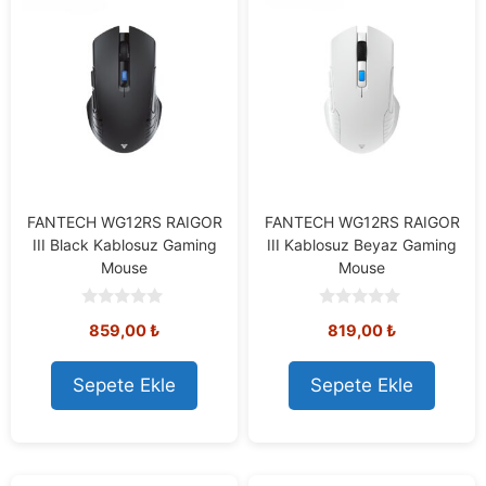
FANTECH WG12RS RAIGOR
FANTECH WG12RS RAIGOR
III Black Kablosuz Gaming
III Kablosuz Beyaz Gaming
Mouse
Mouse
0
0
859,00
₺
819,00
₺
o
o
u
u
t
t
o
o
Sepete Ekle
Sepete Ekle
f
f
5
5