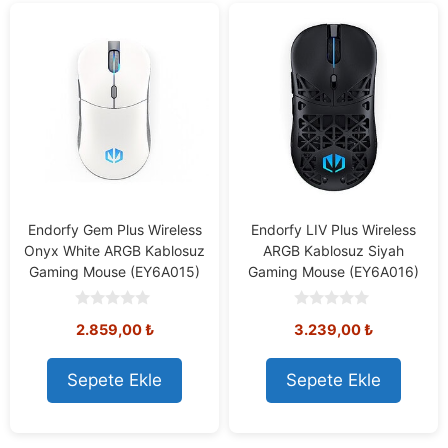
Endorfy Gem Plus Wireless
Endorfy LIV Plus Wireless
Onyx White ARGB Kablosuz
ARGB Kablosuz Siyah
Gaming Mouse (EY6A015)
Gaming Mouse (EY6A016)
0
0
2.859,00
₺
3.239,00
₺
o
o
u
u
t
t
o
o
Sepete Ekle
Sepete Ekle
f
f
5
5