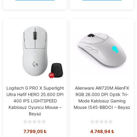
Logitech G PRO X Superlight
Alienware AW720M AlienFX
Ultra Hafif HERO 25.600 DPI
RGB 26.000 DPI Optik Tri-
400 IPS LIGHTSPEED
Mode Kablosuz Gaming
Kablosuz Oyuncu Mouse –
Mouse (545-BBDO) – Beyaz
Beyaz
0
0
Orijinal
Mevcut
7.799,05
₺
4.748,94
₺
o
o
u
u