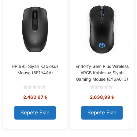
HP 695 Siyah Kablosuz
Endorfy Gem Plus Wireless
Mouse (8F1Y4AA)
ARGB Kablosuz Siyah
Gaming Mouse (EY6A013)
0
0
2.460,97
₺
2.638,99
₺
o
o
u
u
t
t
o
o
Sepete Ekle
Sepete Ekle
f
f
5
5