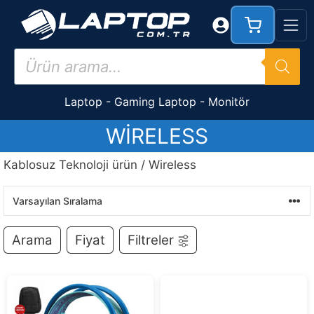
İçeriğe
atla
Products
search
Laptop
-
Gaming Laptop
-
Monitör
WIRELESS
Kablosuz Teknoloji ürün / Wireless
Arama
Fiyat
Filtreler