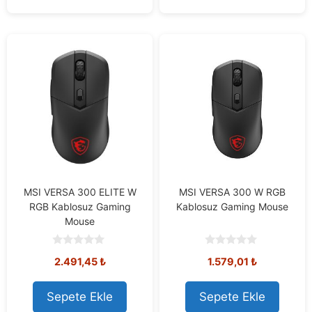
MSI VERSA 300 ELITE W
MSI VERSA 300 W RGB
RGB Kablosuz Gaming
Kablosuz Gaming Mouse
Mouse
0
0
2.491,45
₺
1.579,01
₺
o
o
u
u
t
t
o
o
Sepete Ekle
Sepete Ekle
f
f
5
5