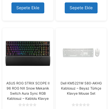
fiyat:
fiyat:
t
t
8.308,73 ₺.
7.799,05 ₺.
o
o
Sepete Ekle
Sepete Ekle
f
f
5
5
ASUS ROG STRIX SCOPE II
Dell KM5221W 580-AKHG
96 ROG NX Snow Mekanik
Kablosuz – Beyaz Türkçe
Switch Aura Sync RGB
Klavye Mouse Set
Kablosuz – Kablolu Klavye