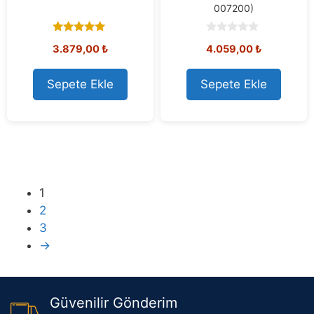
007200)
5.00
0
3.879,00
₺
4.059,00
₺
out of 5
o
u
t
o
Sepete Ekle
Sepete Ekle
f
5
1
2
3
→
Güvenilir Gönderim