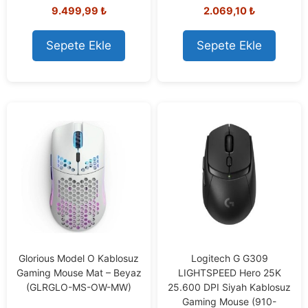
0
0
9.499,99
₺
2.069,10
₺
o
o
u
u
t
t
o
o
Sepete Ekle
Sepete Ekle
f
f
5
5
Glorious Model O Kablosuz
Logitech G G309
Gaming Mouse Mat – Beyaz
LIGHTSPEED Hero 25K
(GLRGLO-MS-OW-MW)
25.600 DPI Siyah Kablosuz
Gaming Mouse (910-