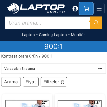
İçeriğe
atla
Products
search
Laptop
-
Gaming Laptop
-
Monitör
900:1
Kontrast oranı ürün / 900:1
Arama
Fiyat
Filtreler