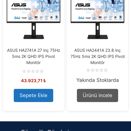
ASUS HA2741A 27 inç 75Hz
ASUS HA2441A 23.8 inç
5ms 2K QHD IPS Pivot
75Hz 5ms 2K QHD IPS Pivot
Monitör
Monitör
0
0
Yakında Stoklarda
o
43.923,71
₺
o
u
u
t
t
o
o
Sepete Ekle
Ürünü incele
f
f
5
5