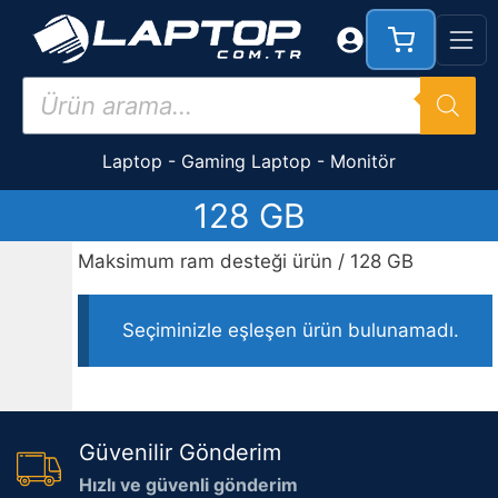
İçeriğe
atla
Products
search
Laptop
-
Gaming Laptop
-
Monitör
128 GB
Maksimum ram desteği ürün / 128 GB
Seçiminizle eşleşen ürün bulunamadı.
Güvenilir Gönderim
Hızlı ve güvenli gönderim