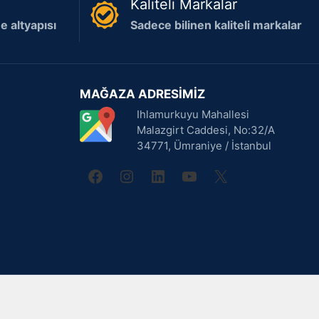
Kaliteli Markalar
 altyapısı
Sadece bilinen kaliteli markalar
MAĞAZA ADRESİMİZ
Ihlamurkuyu Mahallesi
Malazgirt Caddesi, No:32/A
34771, Ümraniye / İstanbul
facebook
instagram
linkedin
youtube
X