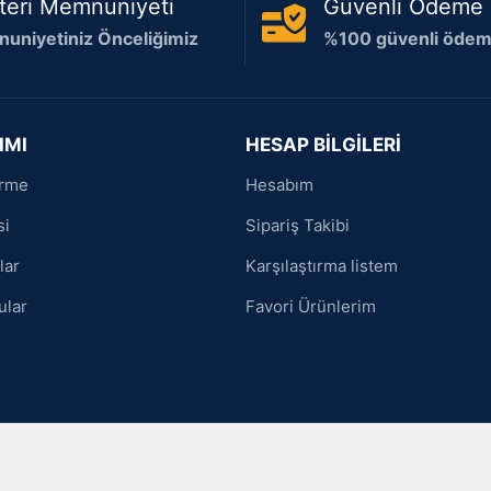
teri Memnuniyeti
Güvenli Ödeme
uniyetiniz Önceliğimiz
%100 güvenli ödeme
IMI
HESAP BİLGİLERİ
irme
Hesabım
si
Sipariş Takibi
lar
Karşılaştırma listem
ular
Favori Ürünlerim