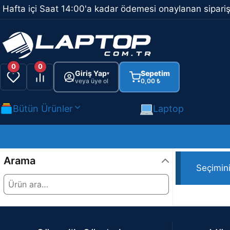
İçeriğe
Hafta içi Saat 14:00'a kadar ödemesi onaylanan sipariş
atla
0
0
Giriş Yap
Sepetim
▾
veya üye ol
0,00
₺
Bütün Ürünler
Laptop
Marka ürün 
Arama
Seçimin