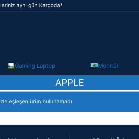
leriniz aynı gün Kargoda*
Gaming Laptop
Monitör
APPLE
/ APPLE
izle eşleşen ürün bulunamadı.