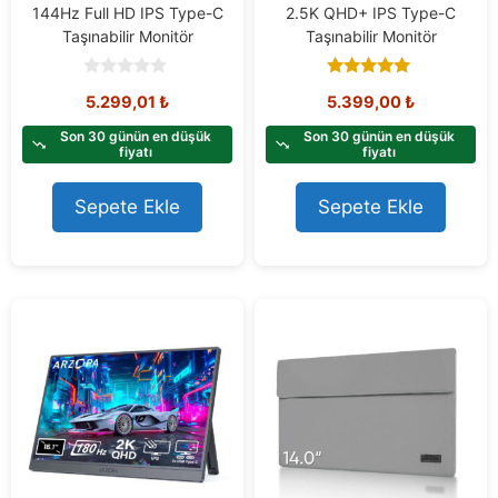
144Hz Full HD IPS Type-C
2.5K QHD+ IPS Type-C
Taşınabilir Monitör
Taşınabilir Monitör
0
5.00
5.299,01
₺
5.399,00
₺
o
out of 5
u
t
Son 30 günün en düşük
Son 30 günün en düşük
o
fiyatı
fiyatı
f
5
Sepete Ekle
Sepete Ekle