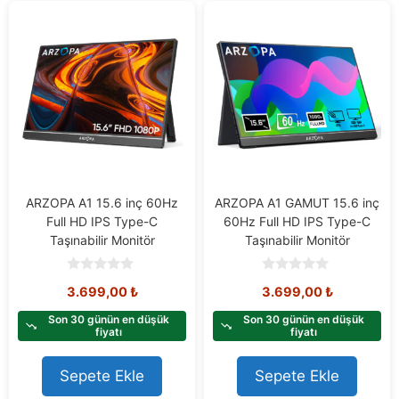
ARZOPA A1 15.6 inç 60Hz
ARZOPA A1 GAMUT 15.6 inç
Full HD IPS Type-C
60Hz Full HD IPS Type-C
Taşınabilir Monitör
Taşınabilir Monitör
0
0
3.699,00
₺
3.699,00
₺
o
o
u
u
t
t
Son 30 günün en düşük
Son 30 günün en düşük
o
o
fiyatı
fiyatı
f
f
5
5
Sepete Ekle
Sepete Ekle