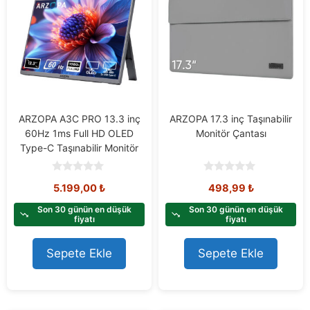
ARZOPA A3C PRO 13.3 inç
ARZOPA 17.3 inç Taşınabilir
60Hz 1ms Full HD OLED
Monitör Çantası
Type-C Taşınabilir Monitör
0
0
5.199,00
₺
498,99
₺
o
o
u
u
t
t
Son 30 günün en düşük
Son 30 günün en düşük
o
o
fiyatı
fiyatı
f
f
5
5
Sepete Ekle
Sepete Ekle