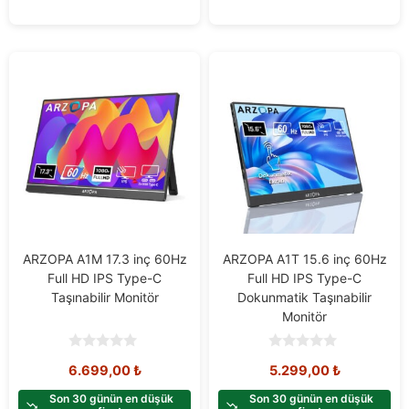
ARZOPA A1M 17.3 inç 60Hz
ARZOPA A1T 15.6 inç 60Hz
Full HD IPS Type-C
Full HD IPS Type-C
Taşınabilir Monitör
Dokunmatik Taşınabilir
Monitör
0
0
6.699,00
₺
5.299,00
₺
o
o
u
u
t
t
Son 30 günün en düşük
Son 30 günün en düşük