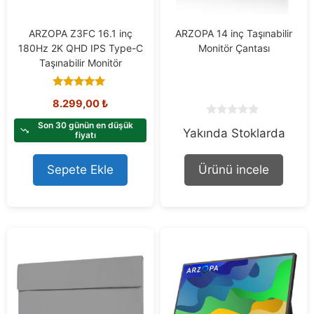
ARZOPA Z3FC 16.1 inç
ARZOPA 14 inç Taşınabilir
180Hz 2K QHD IPS Type-C
Monitör Çantası
Taşınabilir Monitör
5.00
8.299,00
₺
out of 5
0
Son 30 günün en düşük
Yakında Stoklarda
o
fiyatı
u
t
o
Sepete Ekle
Ürünü incele
f
5