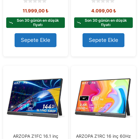
0
0
11.999,00
₺
4.099,00
₺
o
o
u
u
t
t
Son 30 günün en düşük
Son 30 günün en düşük
o
o
fiyatı
fiyatı
f
f
5
5
Sepete Ekle
Sepete Ekle
ARZOPA Z1FC 16.1 inç
ARZOPA Z1RC 16 inç 60Hz