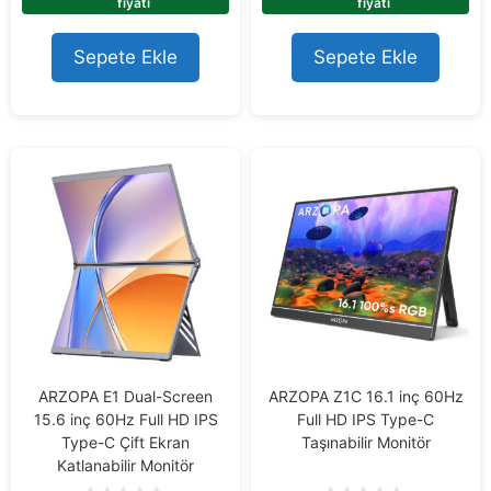
o
o
fiyatı
fiyatı
f
f
5
5
Sepete Ekle
Sepete Ekle
ARZOPA E1 Dual-Screen
ARZOPA Z1C 16.1 inç 60Hz
15.6 inç 60Hz Full HD IPS
Full HD IPS Type-C
Type-C Çift Ekran
Taşınabilir Monitör
Katlanabilir Monitör