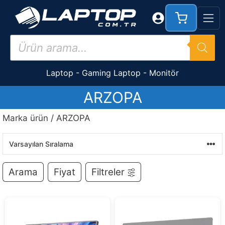
İçeriğe
atla
Products
search
Laptop
-
Gaming Laptop
-
Monitör
ARZOPA
Marka ürün / ARZOPA
Arama
Fiyat
Filtreler