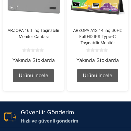
ARZOPA 16,1 inç Taşınabilir
ARZOPA A1S 14 inç 60Hz
Monitör Çantası
Full HD IPS Type-C
Taşınabilir Monitör
0
0
Yakında Stoklarda
Yakında Stoklarda
o
o
u
u
t
t
o
o
Ürünü incele
Ürünü incele
f
f
5
5
Güvenilir Gönderim
Hızlı ve güvenli gönderim