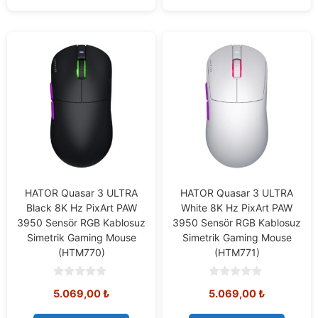
HATOR Quasar 3 ULTRA
HATOR Quasar 3 ULTRA
Black 8K Hz PixArt PAW
White 8K Hz PixArt PAW
3950 Sensör RGB Kablosuz
3950 Sensör RGB Kablosuz
Simetrik Gaming Mouse
Simetrik Gaming Mouse
(HTM770)
(HTM771)
0
0
5.069,00
₺
5.069,00
₺
o
o
u
u
t
t