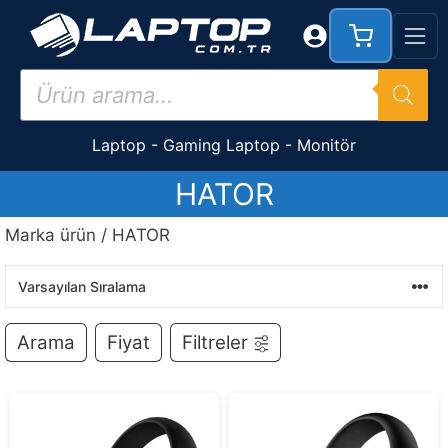
İçeriğe
atla
Products
search
Laptop
-
Gaming Laptop
-
Monitör
HATOR
Marka ürün / HATOR
Arama
Fiyat
Filtreler