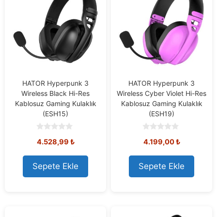
HATOR Hyperpunk 3
HATOR Hyperpunk 3
Wireless Black Hi-Res
Wireless Cyber Violet Hi-Res
Kablosuz Gaming Kulaklık
Kablosuz Gaming Kulaklık
(ESH15)
(ESH19)
0
0
4.528,99
₺
4.199,00
₺
o
o
u
u
t
t
o
o
Sepete Ekle
Sepete Ekle
f
f
5
5