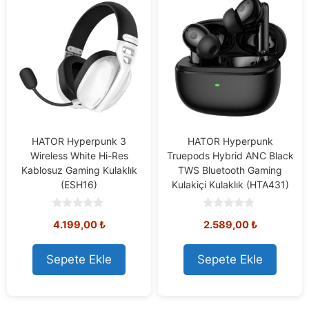
HATOR Hyperpunk 3
HATOR Hyperpunk
Wireless White Hi-Res
Truepods Hybrid ANC Black
Kablosuz Gaming Kulaklık
TWS Bluetooth Gaming
(ESH16)
Kulakiçi Kulaklık (HTA431)
0
0
4.199,00
₺
2.589,00
₺
o
o
u
u
t
t
o
o
Sepete Ekle
Sepete Ekle
f
f
5
5