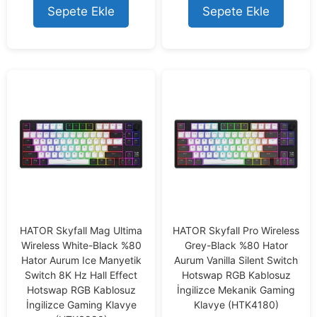
o
o
Sepete Ekle
Sepete Ekle
f
f
5
5
HATOR Skyfall Mag Ultima
HATOR Skyfall Pro Wireless
Wireless White-Black %80
Grey-Black %80 Hator
Hator Aurum Ice Manyetik
Aurum Vanilla Silent Switch
Switch 8K Hz Hall Effect
Hotswap RGB Kablosuz
Hotswap RGB Kablosuz
İngilizce Mekanik Gaming
İngilizce Gaming Klavye
Klavye (HTK4180)