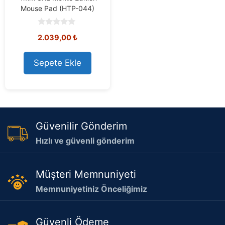
Mouse Pad (HTP-044)
0
2.039,00
₺
o
u
t
o
Sepete Ekle
f
5
Güvenilir Gönderim
Hızlı ve güvenli gönderim
Müşteri Memnuniyeti
Memnuniyetiniz Önceliğimiz
Güvenli Ödeme