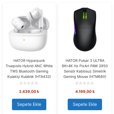
HATOR Hyperpunk
HATOR Pulsar 3 ULTRA
Truepods Hybrid ANC White
8K+4K Hz PixArt PAW 3950
TWS Bluetooth Gaming
Sensör Kablosuz Simetrik
Kulakiçi Kulaklık (HTA432)
Gaming Mouse (HTM680)
0
0
2.439,00
₺
4.199,00
₺
o
o
u
u
t
t
o
o
Sepete Ekle
Sepete Ekle
f
f
5
5