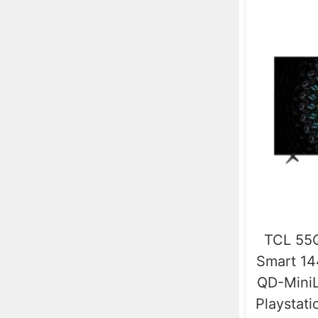
TCL 55Q
Smart 1
QD-Mini
Playstatio