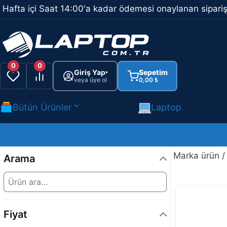
İçeriğe
Hafta içi Saat 14:00'a kadar ödemesi onaylanan sipariş
atla
0
0
Giriş Yap
Sepetim
▾
veya üye ol
0,00
₺
Bütün Ürünler
Laptop
Marka ürün /
Arama
Fiyat