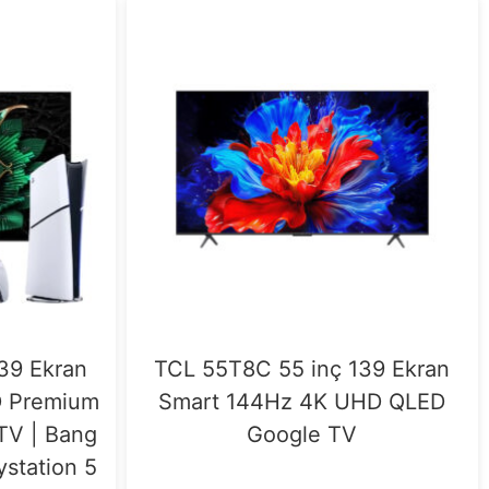
39 Ekran
TCL 55T8C 55 inç 139 Ekran
D Premium
Smart 144Hz 4K UHD QLED
TV | Bang
Google TV
ystation 5