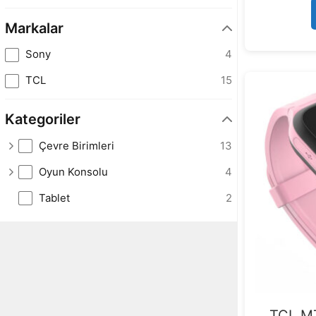
Markalar
Sony
4
TCL
15
Kategoriler
Çevre Birimleri
13
Oyun Konsolu
4
Tablet
2
TCL M