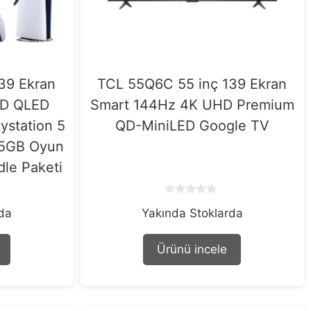
39 Ekran
TCL 55Q6C 55 inç 139 Ekran
HD QLED
Smart 144Hz 4K UHD Premium
ystation 5
QD-MiniLED Google TV
825GB Oyun
le Paketi
0
rda
Yakında Stoklarda
o
u
t
o
Ürünü incele
f
5