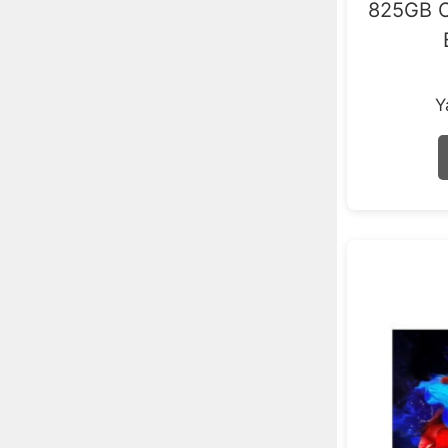
825GB O
Y