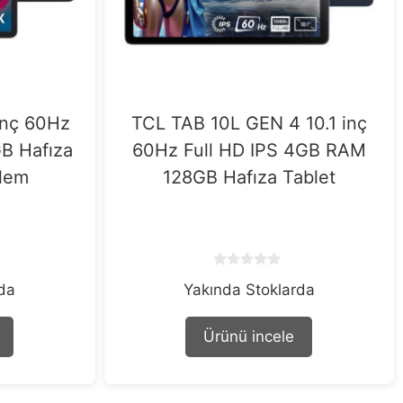
inç 60Hz
TCL TAB 10L GEN 4 10.1 inç
B Hafıza
60Hz Full HD IPS 4GB RAM
alem
128GB Hafıza Tablet
0
rda
Yakında Stoklarda
o
u
t
o
Ürünü incele
f
5