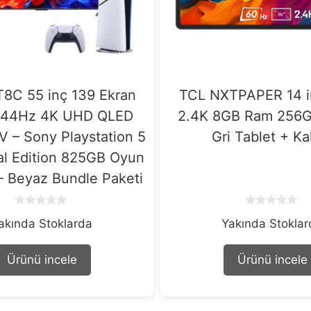
8C 55 inç 139 Ekran
TCL NXTPAPER 14 
144Hz 4K UHD QLED
2.4K 8GB Ram 256G
V – Sony Playstation 5
Gri Tablet + K
tal Edition 825GB Oyun
– Beyaz Bundle Paketi
0
0
akında Stoklarda
Yakında Stokla
o
o
u
u
t
t
o
o
Ürünü incele
Ürünü incele
f
f
5
5