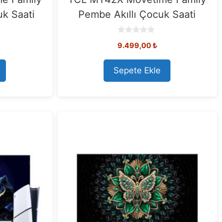
uk Saati
Pembe Akıllı Çocuk Saati
0
9.499,00
₺
o
u
t
o
Sepete Ekle
f
5