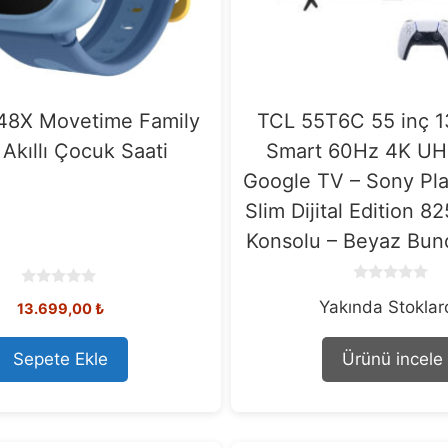
8X Movetime Family
TCL 55T6C 55 inç 1
Akıllı Çocuk Saati
Smart 60Hz 4K U
Google TV – Sony Pla
Slim Dijital Edition 
Konsolu – Beyaz Bund
0
0
Yakında Stokla
o
13.699,00
₺
o
u
u
t
t
o
o
Sepete Ekle
Ürünü incele
f
f
5
5