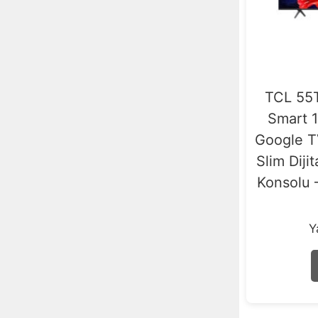
TCL 55T
Smart 
Google T
Slim Diji
Konsolu 
Y