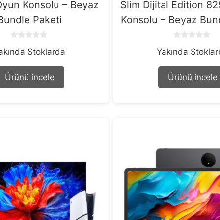
yun Konsolu – Beyaz
Slim Dijital Edition 
Bundle Paketi
Konsolu – Beyaz Bund
0
0
akında Stoklarda
Yakında Stokla
o
o
u
u
t
t
o
o
Ürünü incele
Ürünü incele
f
f
5
5