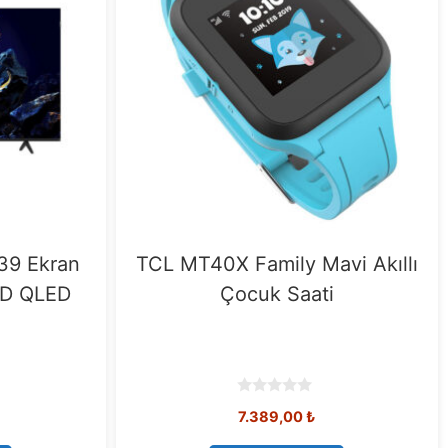
39 Ekran
TCL MT40X Family Mavi Akıllı
HD QLED
Çocuk Saati
0
7.389,00
₺
o
u
t