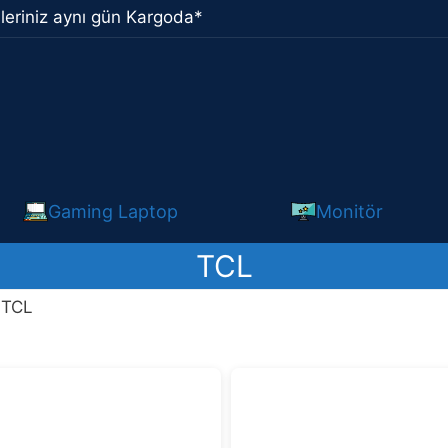
leriniz aynı gün Kargoda*
Gaming Laptop
Monitör
TCL
 TCL