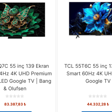
7C 55 inç 139 Ekran
TCL 55T6C 55 inç 1
44Hz 4K UHD Premium
Smart 60Hz 4K U
LED Google TV | Bang
Google TV
& Olufsen
0
0
83.387,83
₺
44.332,28
₺
o
o
u
u
t
t