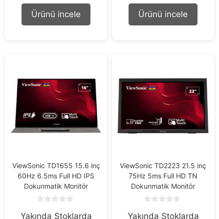
t
t
o
o
Ürünü incele
Ürünü incele
f
f
5
5
ViewSonic TD1655 15.6 inç
ViewSonic TD2223 21.5 inç
60Hz 6.5ms Full HD IPS
75Hz 5ms Full HD TN
Dokunmatik Monitör
Dokunmatik Monitör
0
0
Yakında Stoklarda
Yakında Stoklarda
o
o