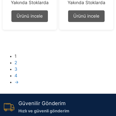
Yakında Stoklarda
Yakında Stoklarda
o
o
u
u
t
t
o
o
Ürünü incele
Ürünü incele
f
f
5
5
1
2
3
4
→
Güvenilir Gönderim
Hızlı ve güvenli gönderim