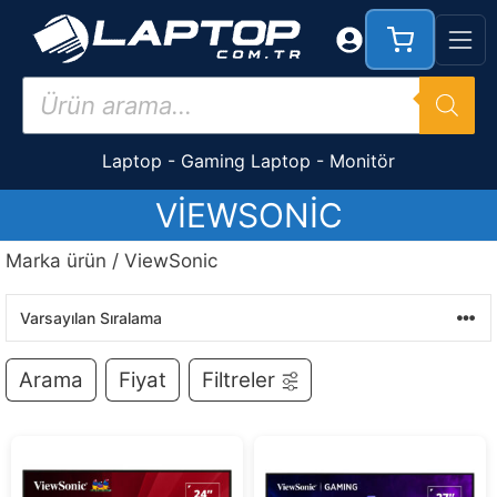
İçeriğe
atla
Products
search
Laptop
-
Gaming Laptop
-
Monitör
VIEWSONIC
Marka ürün / ViewSonic
Arama
Fiyat
Filtreler