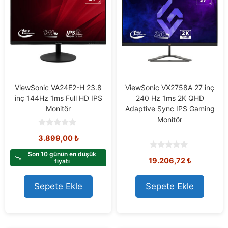
ViewSonic VA24E2-H 23.8
ViewSonic VX2758A 27 inç
inç 144Hz 1ms Full HD IPS
240 Hz 1ms 2K QHD
Monitör
Adaptive Sync IPS Gaming
Monitör
0
3.899,00
₺
o
u
t
Son 10 günün en düşük
0
19.206,72
₺
o
fiyatı
o
f
u
5
t
o
Sepete Ekle
Sepete Ekle
f
5