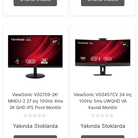
f
f
5
5
ViewSonic VG2709-2K-
ViewSonic VG3457CV 34 inç
MHDU-2 27 inç 100Hz 4ms
100Hz 5ms UWQHD VA
2K QHD IPS Pivot Monitör
Kavisli Monitör
0
0
Yakında Stoklarda
Yakında Stoklarda
o
o
u
u
t
t