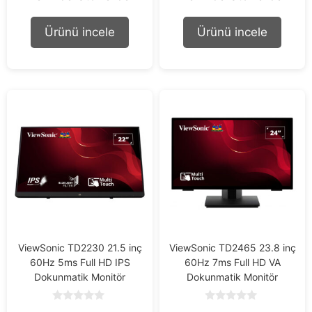
u
u
t
t
o
o
Ürünü incele
Ürünü incele
f
f
5
5
ViewSonic TD2230 21.5 inç
ViewSonic TD2465 23.8 inç
60Hz 5ms Full HD IPS
60Hz 7ms Full HD VA
Dokunmatik Monitör
Dokunmatik Monitör
0
0