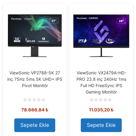
ViewSonic VP2788-5K 27
ViewSonic VX2479A-HD-
inç 75Hz 5ms 5K UHD+ IPS
PRO 23.8 inç 240Hz 1ms
Pivot Monitör
Full HD FreeSync IPS
Gaming Monitör
0
0
78.666,84
₺
11.035,20
₺
o
o
u
u
t
t
o
o
Sepete Ekle
Sepete Ekle
f
f
5
5