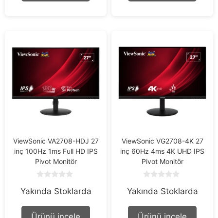
ViewSonic VA2708-HDJ 27
ViewSonic VG2708-4K 27
inç 100Hz 1ms Full HD IPS
inç 60Hz 4ms 4K UHD IPS
Pivot Monitör
Pivot Monitör
0
0
Yakında Stoklarda
Yakında Stoklarda
o
o
u
u
t
t
o
o
Ürünü incele
Ürünü incele