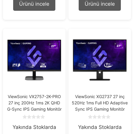
o
o
Ürünü incele
Ürünü incele
f
f
5
5
ViewSonic VX2757-2K-PRO
ViewSonic XG2737 27 inç
27 inç 200Hz 1ms 2K QHD
520Hz 1ms Full HD Adaptive
G-Sync IPS Gaming Monitör
Sync IPS Gaming Monitör
0
0
Yakında Stoklarda
Yakında Stoklarda
o
o
u
u